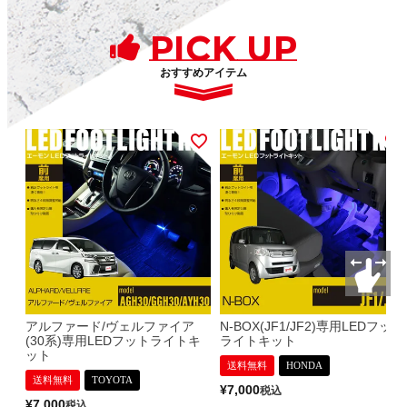
PICK UP
おすすめアイテム
アルファード/ヴェルファイア
N-BOX(JF1/JF2)専用LEDフット
(30系)専用LEDフットライトキ
ライトキット
ット
送料無料
HONDA
送料無料
TOYOTA
¥
7,000
税込
¥
7,000
税込