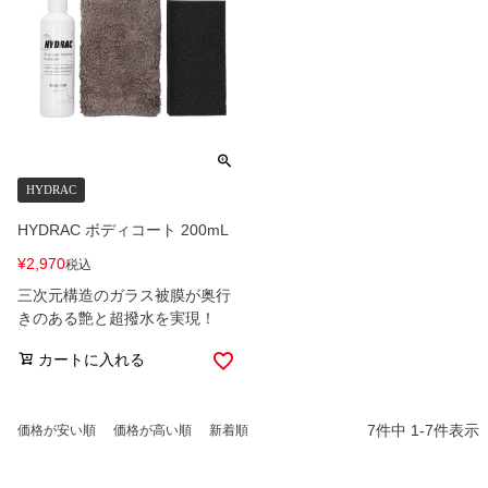
HYDRAC
HYDRAC ボディコート 200mL
¥
2,970
税込
三次元構造のガラス被膜が奥行
きのある艶と超撥水を実現！
カートに入れる
7
件中
1
-
7
件表示
価格が安い順
価格が高い順
新着順