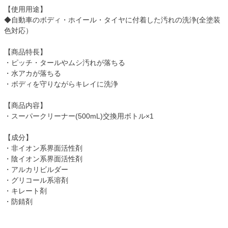
【使用用途】
◆自動車のボディ・ホイール・タイヤに付着した汚れの洗浄(全塗装
色対応）
【商品特長】
・ピッチ・タールやムシ汚れが落ちる
・水アカが落ちる
・ボディを守りながらキレイに洗浄
【商品内容】
・スーパークリーナー(500mL)交換用ボトル×1
【成分】
・非イオン系界面活性剤
・陰イオン系界面活性剤
・アルカリビルダー
・グリコール系溶剤
・キレート剤
・防錆剤