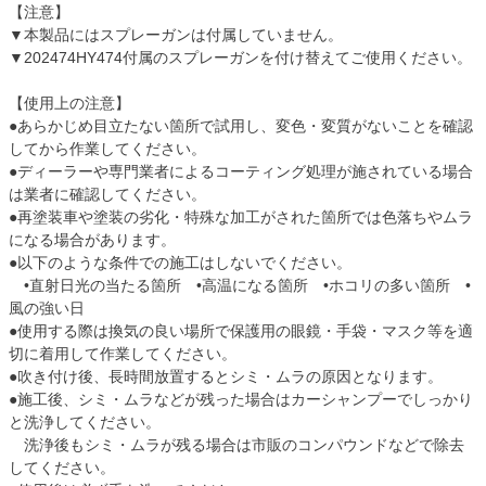
【注意】
▼本製品にはスプレーガンは付属していません。
▼202474HY474付属のスプレーガンを付け替えてご使用ください。
【使用上の注意】
●あらかじめ目立たない箇所で試用し、変色・変質がないことを確認
してから作業してください。
●ディーラーや専門業者によるコーティング処理が施されている場合
は業者に確認してください。
●再塗装車や塗装の劣化・特殊な加工がされた箇所では色落ちやムラ
になる場合があります。
●以下のような条件での施工はしないでください。
•直射日光の当たる箇所 •高温になる箇所 •ホコリの多い箇所 •
風の強い日
●使用する際は換気の良い場所で保護用の眼鏡・手袋・マスク等を適
切に着用して作業してください。
●吹き付け後、長時間放置するとシミ・ムラの原因となります。
●施工後、シミ・ムラなどが残った場合はカーシャンプーでしっかり
と洗浄してください。
洗浄後もシミ・ムラが残る場合は市販のコンパウンドなどで除去
してください。