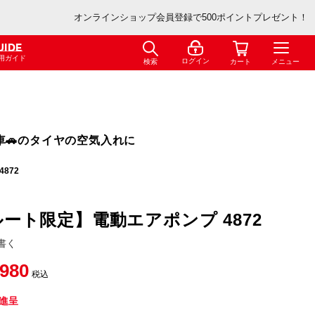
オンラインショップ会員登録で500ポイントプレゼント！
UIDE
用ガイド
ログイン
検索
カート
メニュー
車🚗のタイヤの空気入れに
4872
ート限定】電動エアポンプ 4872
書く
,980
税込
進呈