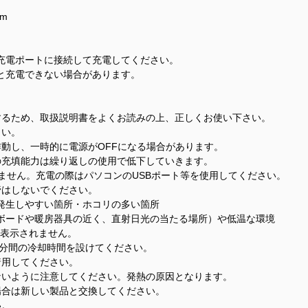
mm
充電ポートに接続して充電してください。
と充電できない場合があります。
するため、取扱説明書をよくお読みの上、正しくお使い下さい。
さい。
作動し、一時的に電源がOFFになる場合があります。
の充填能力は繰り返しの使用で低下していきます。
ていません。充電の際はパソコンのUSBポート等を使用してください。
管はしないでください。
発生しやすい箇所・ホコリの多い箇所
ボードや暖房器具の近く、直射日光の当たる場所）や低温な環境
は表示されません。
0分間の冷却時間を設けてください。
着用してください。
ないように注意してください。発熱の原因となります。
場合は新しい製品と交換してください。
い。