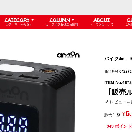
CATEGORY
COLUMN
ABOUT
G
カテゴリーから探す
カーライフお役立ち情報
エーモンについて
ご利
バイク🏍、
商品番号
042872
ITEM No.4872
【販売ル
レビューを
6
¥
販売価格
349
ポイント