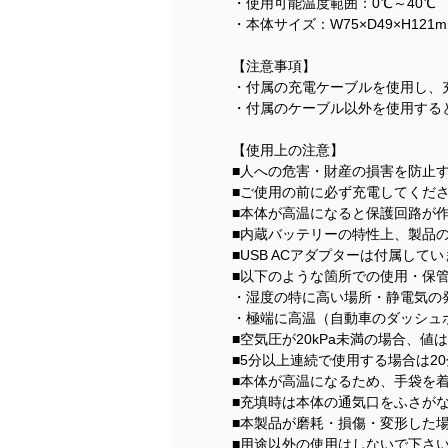
・使用可能温度範囲：0℃～40℃
・本体サイズ：W75×D49×H121
【注意事項】
・付属の充電ケーブルを使用し、
・付属のケーブル以外を使用する
【使用上の注意】
■人への危害・財産の損害を防止
■ご使用の前に必ず充電してくだ
■本体が高温になると保護回路が
■内蔵バッテリーの特性上、製品
■USB ACアダプターは付属し
■以下のような箇所での使用・保
・湿度の特に高い場所・静電気の
・極端に高温（自動車のダッシュ
■空気圧が20kPa未満の場合、値
■5分以上連続で使用する場合は2
■本体が高温になるため、手袋を
■充填時は本体の通気口をふさが
■本製品が磨耗・損傷・変形した
■用途以外の使用はしないで下さ