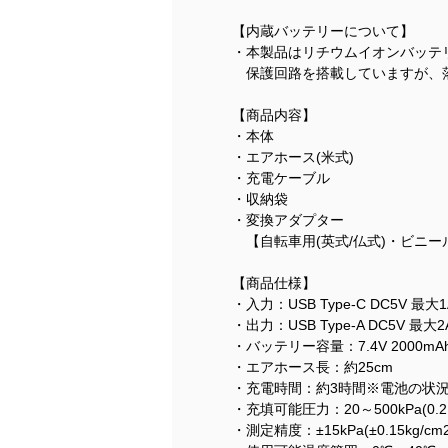
【内蔵バッテリーについて】
・本製品はリチウムイオンバッテ
保護回路を搭載していますが、
【商品内容】
・本体
・エアホース(米式)
・充電ケーブル
・収納袋
・変換アダプター
【自転車用(英式/仏式)・ビニー
【商品仕様】
・入力：USB Type-C DC5V 最大1
・出力：USB Type-A DC5V 最大2
・バッテリー容量：7.4V 2000mAh 
・エアホース長：約25cm
・充電時間：約3時間※電池の状
・充填可能圧力：20～500kPa(0.2～
・測定精度：±15kPa(±0.15kg/cm2