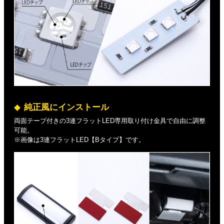
純正風にインストール
両面テープ付きの3連フラットLED専用取り付け金具で自由に調整
可能。
※画像は3連フラットLED【Bタイプ】です。