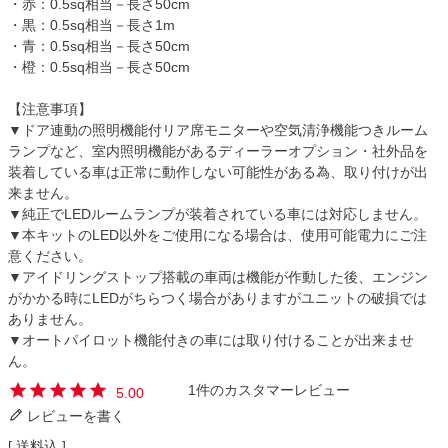
・赤：0.5sq相当－長さ50cm
・黒：0.5sq相当－長さ1m
・青：0.5sq相当－長さ50cm
・橙：0.5sq相当－長さ50cm
【注意事項】
▼ドア連動の照明機能付リア席モニターや空気清浄機能つきルーム
ランプなど、室内照明機能があるディーラーオプション・社外品を
装着している車は正常に動作しない可能性がある為、取り付けが出
来ません。
▼純正でLEDルームランプが装着されている車には対応しません。
▼本キットのLED以外をご使用になる場合は、使用可能電力にご注
意ください。
▼アイドリングストップ搭載の車両は機能が作動した後、エンジン
がかかる時にLEDがちらつく場合がありますがユニットの破損では
ありません。
▼オートパイロット機能付きの車には取り付けることが出来ませ
ん。
1
5.00
レビューを書く
送料込