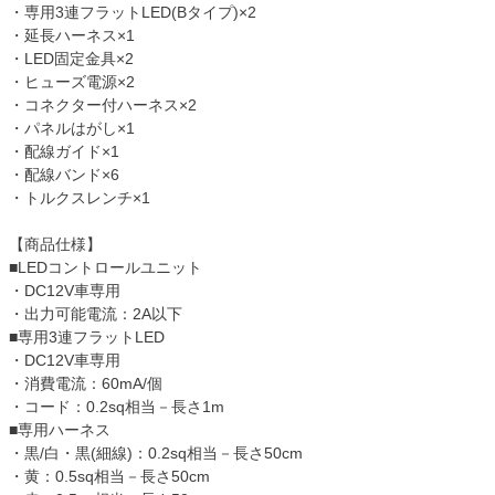
・専用3連フラットLED(Bタイプ)×2
・延長ハーネス×1
・LED固定金具×2
・ヒューズ電源×2
・コネクター付ハーネス×2
・パネルはがし×1
・配線ガイド×1
・配線バンド×6
・トルクスレンチ×1
【商品仕様】
■LEDコントロールユニット
・DC12V車専用
・出力可能電流：2A以下
■専用3連フラットLED
・DC12V車専用
・消費電流：60mA/個
・コード：0.2sq相当－長さ1m
■専用ハーネス
・黒/白・黒(細線)：0.2sq相当－長さ50cm
・黄：0.5sq相当－長さ50cm