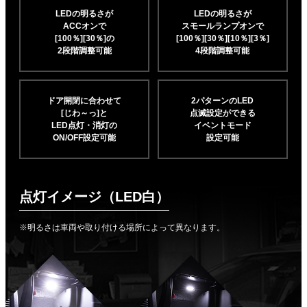
LEDの明るさが
LEDの明るさが
ACCオンで
スモールランプオンで
[100％][30％]の
[100％][30％][10％]
[3％]
2段階調整可能
4段階調整可能
ドア開閉に合わせて
2パターンのLED
[じわ～っ]と
点滅設定ができる
LED点灯・消灯の
イベントモード
ON/OFF設定可能
設定可能
点灯イメージ（LED白）
※明るさは車両や取り付ける場所によって異なります。