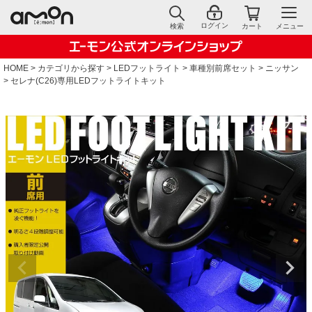
ログイン
検索
カート
メニュー
HOME
カテゴリから探す
LEDフットライト
車種別前席セット
ニッサン
セレナ(C26)専用LEDフットライトキット