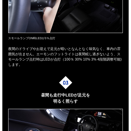
スモールランプON時LEDが3％点灯
夜間のドライブやお迎えで足元が暗いとなんとなく味気なく、車内の雰
囲気が出ません。エーモンのフットライトは夜間眩し過ぎないよう、ス
モールランプ点灯時はLEDが点灯（100％ 30% 10% 3% 4段階調整可能)
します。
昼間も走行中LEDが足元を
明るく照らす