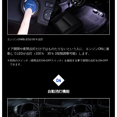
エンジンON時LEDが30％点灯
ドア開閉や夜間点灯だけではものたりないという人に、エンジンONに連
動してLEDが点灯（100％ 30％ 2段階調整可能）します。
※別売のスイッチ（昼間点灯ON-OFFスイッチ）を接続する事で昼間の点灯をON-OFF
できます。
自動消灯機能