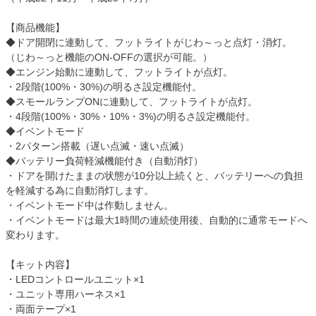
【商品機能】
◆ドア開閉に連動して、フットライトがじわ～っと点灯・消灯。
（じわ～っと機能のON-OFFの選択が可能。）
◆エンジン始動に連動して、フットライトが点灯。
・2段階(100%・30%)の明るさ設定機能付。
◆スモールランプONに連動して、フットライトが点灯。
・4段階(100%・30%・10%・3%)の明るさ設定機能付。
◆イベントモード
・2パターン搭載（遅い点滅・速い点滅）
◆バッテリー負荷軽減機能付き（自動消灯）
・ドアを開けたままの状態が10分以上続くと、バッテリーへの負担
を軽減する為に自動消灯します。
・イベントモード中は作動しません。
・イベントモードは最大1時間の連続使用後、自動的に通常モードへ
変わります。
【キット内容】
・LEDコントロールユニット×1
・ユニット専用ハーネス×1
・両面テープ×1