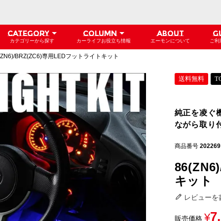
CATEGORY
COLUMN
ABOUT
G
カテゴリーから探す
カーライフお役立ち情報
エーモンについて
ご利
(ZN6)/BRZ(ZC6)専用LEDフットライトキット
送料無料
T
純正を凌ぐ
ながら取り
商品番号
202269
86(ZN
キット
レビューを
7
¥
販売価格