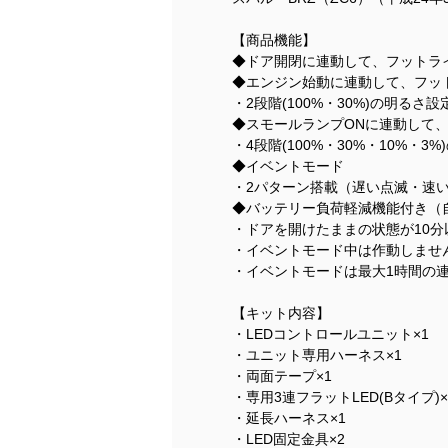
【商品機能】
◆ドア開閉に連動して、フットライ
◆エンジン始動に連動して、フッ
・2段階(100%・30%)の明るさ
◆スモールランプONに連動して
・4段階(100%・30%・10%・
◆イベントモード
・2パターン搭載（遅い点滅・速
◆バッテリー負荷軽減機能付き（
・ドアを開けたままの状態が10
・イベントモード中は作動しませ
・イベントモードは最大1時間の
【キット内容】
・LEDコントロールユニット×1
・ユニット専用ハーネス×1
・両面テープ×1
・専用3連フラットLED(Bタイプ)×
・延長ハーネス×1
・LED固定金具×2