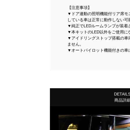
【注意事項】
▼ドア連動の照明機能付リア席モ
している車は正常に動作しない可
▼純正でLEDルームランプが装
▼本キットのLED以外をご使用
▼アイドリングストップ搭載の車
ません。
▼オートパイロット機能付きの車
DETAIL
商品詳