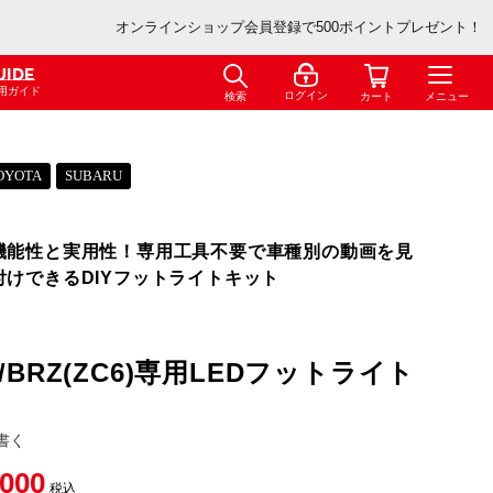
オンラインショップ会員登録で500ポイントプレゼント！
UIDE
用ガイド
ログイン
検索
カート
メニュー
OYOTA
SUBARU
機能性と実用性！専用工具不要で車種別の動画を見
付けできるDIYフットライトキット
6)/BRZ(ZC6)専用LEDフットライト
書く
,000
税込