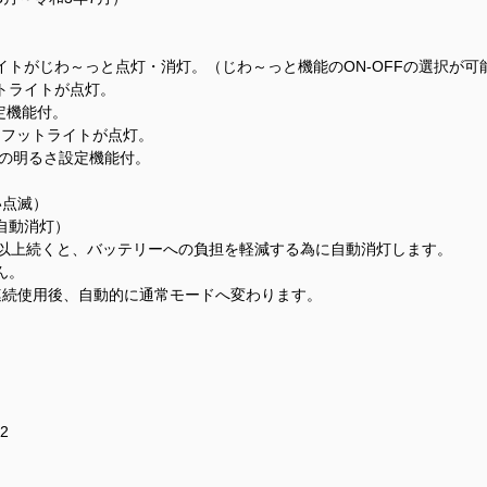
トがじわ～っと点灯・消灯。（じわ～っと機能のON-OFFの選択が可
トライトが点灯。
設定機能付。
、フットライトが点灯。
3%)の明るさ設定機能付。
い点滅）
自動消灯）
分以上続くと、バッテリーへの負担を軽減する為に自動消灯します。
ん。
連続使用後、自動的に通常モードへ変わります。
2