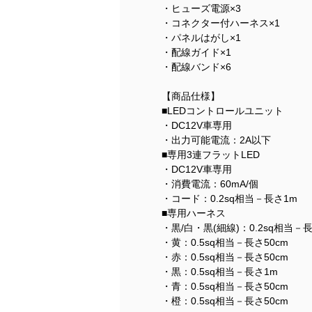
・ヒューズ電源×3
・コネクター付ハーネス×1
・パネルはがし×1
・配線ガイド×1
・配線バンド×6
【商品仕様】
■LEDコントロールユニット
・DC12V車専用
・出力可能電流：2A以下
■専用3連フラットLED
・DC12V車専用
・消費電流：60mA/個
・コード：0.2sq相当－長さ1m
■専用ハーネス
・黒/白・黒(細線)：0.2sq相当－長
・黄：0.5sq相当－長さ50cm
・赤：0.5sq相当－長さ50cm
・黒：0.5sq相当－長さ1m
・青：0.5sq相当－長さ50cm
・橙：0.5sq相当－長さ50cm