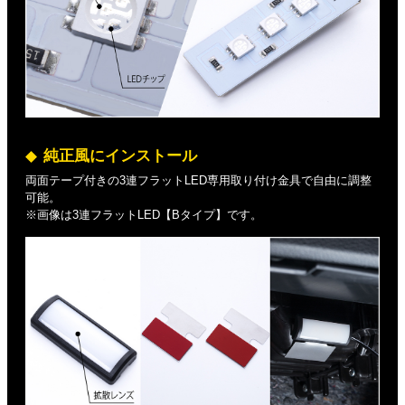
純正風にインストール
両面テープ付きの3連フラットLED専用取り付け金具で自由に調整
可能。
※画像は3連フラットLED【Bタイプ】です。