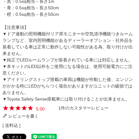
・黒：0.5sq相当－長さ1m
・青：0.5sq相当－長さ50cm
・橙：0.5sq相当－長さ50cm
【注意事項】
▼ドア連動の照明機能付リア席モニターや空気清浄機能つきルーム
ランプなど、室内照明機能があるディーラーオプション・社外品を
装着している車は正常に動作しない可能性がある為、取り付けが出
来ません。
▼純正でLEDルームランプが装着されている車には対応しません。
▼本キットのLED以外をご使用になる場合は、使用可能電力にご注
意ください。
▼アイドリングストップ搭載の車両は機能が作動した後、エンジン
がかかる時にLEDがちらつく場合がありますがユニットの破損では
ありません。
▼Toyota Safety Sense搭載車には取り付けることが出来ません。
1
5.00
レビューを書く
送料込