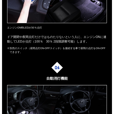
エンジンON時LEDが30％点灯
ドア開閉や夜間点灯だけではものたりないという人に、エンジンONに連
動してLEDが点灯（100％ 30％ 2段階調整可能）します。
※別売のスイッチ（昼間点灯ON-OFFスイッチ）を接続する事で昼間の点灯をON-OFF
できます。
自動消灯機能