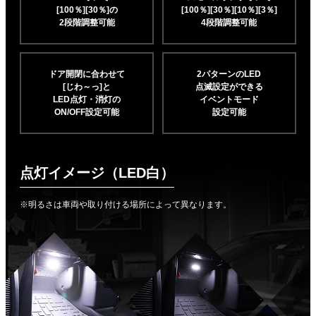
[100％][30％]の
[100％][30％][10％]
[3％]
2段階調整可能
4段階調整可能
ドア開閉に合わせて
2パターンのLED
[じわ～っ]と
点滅設定ができる
LED点灯・消灯の
イベントモード
ON/OFF設定可能
設定可能
点灯イメージ（LED白）
※明るさは車両や取り付ける場所によって異なります。