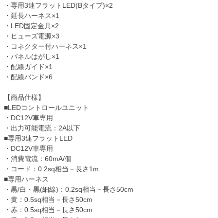
・専用3連フラットLED(Bタイプ)×2
・延長ハーネス×1
・LED固定金具×2
・ヒューズ電源×3
・コネクター付ハーネス×1
・パネルはがし×1
・配線ガイド×1
・配線バンド×6
【商品仕様】
■LEDコントロールユニット
・DC12V車専用
・出力可能電流：2A以下
■専用3連フラットLED
・DC12V車専用
・消費電流：60mA/個
・コード：0.2sq相当－長さ1m
■専用ハーネス
・黒/白・黒(細線)：0.2sq相当－長さ50cm
・黄：0.5sq相当－長さ50cm
・赤：0.5sq相当－長さ50cm