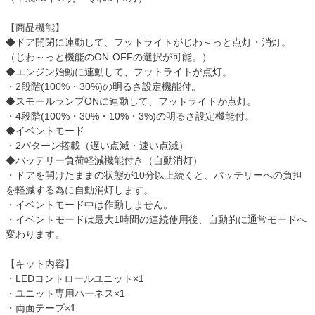
【商品機能】
◆ドア開閉に連動して、フットライトがじわ～っと点灯・消灯。
（じわ～っと機能のON-OFFの選択が可能。）
◆エンジン始動に連動して、フットライトが点灯。
・2段階(100%・30%)の明るさ設定機能付。
◆スモールランプONに連動して、フットライトが点灯。
・4段階(100%・30%・10%・3%)の明るさ設定機能付。
◆イベントモード
・2パターン搭載（遅い点滅・速い点滅）
◆バッテリー負荷軽減機能付き（自動消灯）
・ドアを開けたままの状態が10分以上続くと、バッテリーへの負担
を軽減する為に自動消灯します。
・イベントモード中は作動しません。
・イベントモードは最大1時間の連続使用後、自動的に通常モードへ
変わります。
【キット内容】
・LEDコントロールユニット×1
・ユニット専用ハーネス×1
・両面テープ×1