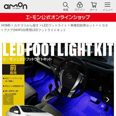
ログイン
検索
カート
メニュー
HOME
カテゴリから探す
LEDフットライト
車種別前席セット
トヨタ
アクア(NHP10)専用LEDフットライトキット