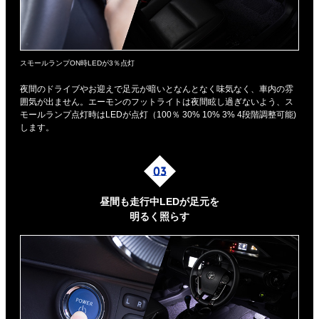
スモールランプON時LEDが3％点灯
夜間のドライブやお迎えで足元が暗いとなんとなく味気なく、車内の雰
囲気が出ません。エーモンのフットライトは夜間眩し過ぎないよう、ス
モールランプ点灯時はLEDが点灯（100％ 30% 10% 3% 4段階調整可能)
します。
昼間も走行中LEDが足元を
明るく照らす