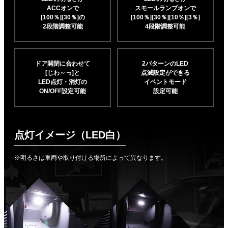
ACCオンで
スモールランプオンで
[100％][30％]の
[100％][30％][10％]
[3％]
2段階調整可能
4段階調整可能
ドア開閉に合わせて
2パターンのLED
[じわ～っ]と
点滅設定ができる
LED点灯・消灯の
イベントモード
ON/OFF設定可能
設定可能
点灯イメージ（LED白）
※明るさは車両や取り付ける場所によって異なります。