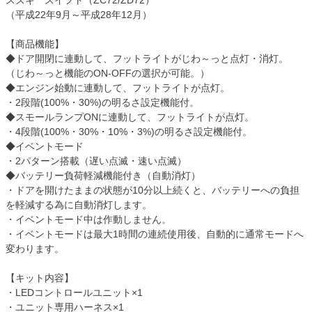
スズキ スイフト（ZC72/ZD72）
（平成22年9月～平成28年12月）
【商品機能】
◆ドア開閉に連動して、フットライトがじわ～っと点灯・消灯。
（じわ～っと機能のON-OFFの選択が可能。）
◆エンジン始動に連動して、フットライトが点灯。
・2段階(100%・30%)の明るさ設定機能付。
◆スモールランプONに連動して、フットライトが点灯。
・4段階(100%・30%・10%・3%)の明るさ設定機能付。
◆イベントモード
・2パターン搭載（遅い点滅・速い点滅）
◆バッテリー負荷軽減機能付き（自動消灯）
・ドアを開けたままの状態が10分以上続くと、バッテリーへの負担
を軽減する為に自動消灯します。
・イベントモード中は作動しません。
・イベントモードは最大1時間の連続使用後、自動的に通常モードへ
変わります。
【キット内容】
・LEDコントロールユニット×1
・ユニット専用ハーネス×1