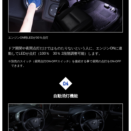
エンジンON時LEDが30％点灯
ドア開閉や夜間点灯だけではものたりないという人に、エンジンONに連
動してLEDが点灯（100％ 30％ 2段階調整可能）します。
※別売のスイッチ（昼間点灯ON-OFFスイッチ）を接続する事で昼間の点灯をON-OFF
できます。
自動消灯機能