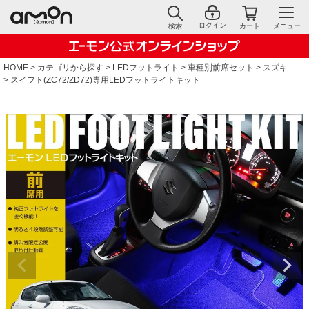
ログイン
検索
カート
メニュー
HOME
カテゴリから探す
LEDフットライト
車種別前席セット
スズキ
スイフト(ZC72/ZD72)専用LEDフットライトキット