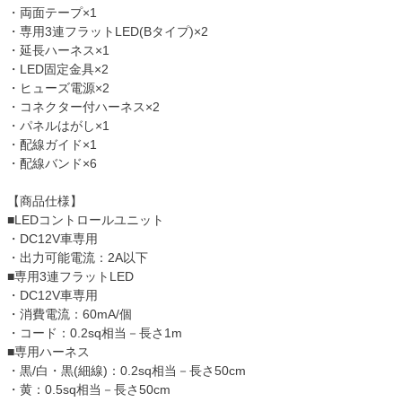
・両面テープ×1
・専用3連フラットLED(Bタイプ)×2
・延長ハーネス×1
・LED固定金具×2
・ヒューズ電源×2
・コネクター付ハーネス×2
・パネルはがし×1
・配線ガイド×1
・配線バンド×6
【商品仕様】
■LEDコントロールユニット
・DC12V車専用
・出力可能電流：2A以下
■専用3連フラットLED
・DC12V車専用
・消費電流：60mA/個
・コード：0.2sq相当－長さ1m
■専用ハーネス
・黒/白・黒(細線)：0.2sq相当－長さ50cm
・黄：0.5sq相当－長さ50cm