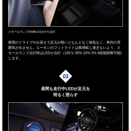
スモールランプON時LEDが3％点灯
夜間のドライブやお迎えで足元が暗いとなんとなく味気なく、車内の雰
囲気が出ません。エーモンのフットライトは夜間眩し過ぎないよう、ス
モールランプ点灯時はLEDが点灯（100％ 30% 10% 3% 4段階調整可能)
します。
昼間も走行中LEDが足元を
明るく照らす