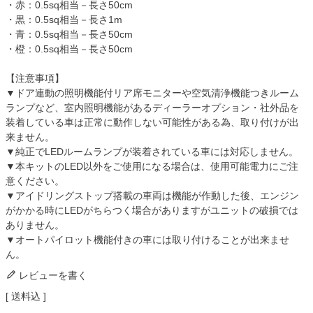
・赤：0.5sq相当－長さ50cm
・黒：0.5sq相当－長さ1m
・青：0.5sq相当－長さ50cm
・橙：0.5sq相当－長さ50cm
【注意事項】
▼ドア連動の照明機能付リア席モニターや空気清浄機能つきルーム
ランプなど、室内照明機能があるディーラーオプション・社外品を
装着している車は正常に動作しない可能性がある為、取り付けが出
来ません。
▼純正でLEDルームランプが装着されている車には対応しません。
▼本キットのLED以外をご使用になる場合は、使用可能電力にご注
意ください。
▼アイドリングストップ搭載の車両は機能が作動した後、エンジン
がかかる時にLEDがちらつく場合がありますがユニットの破損では
ありません。
▼オートパイロット機能付きの車には取り付けることが出来ませ
ん。
レビューを書く
送料込