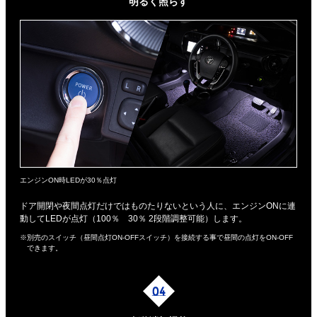
明るく照らす
エンジンON時LEDが30％点灯
ドア開閉や夜間点灯だけではものたりないという人に、エンジンONに連
動してLEDが点灯（100％ 30％ 2段階調整可能）します。
※別売のスイッチ（昼間点灯ON-OFFスイッチ）を接続する事で昼間の点灯をON-OFF
できます。