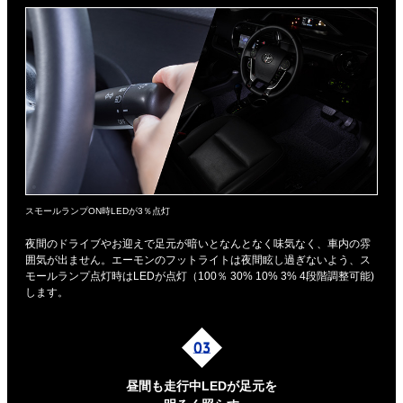
スモールランプON時LEDが3％点灯
夜間のドライブやお迎えで足元が暗いとなんとなく味気なく、車内の雰
囲気が出ません。エーモンのフットライトは夜間眩し過ぎないよう、ス
モールランプ点灯時はLEDが点灯（100％ 30% 10% 3% 4段階調整可能)
します。
昼間も走行中LEDが足元を