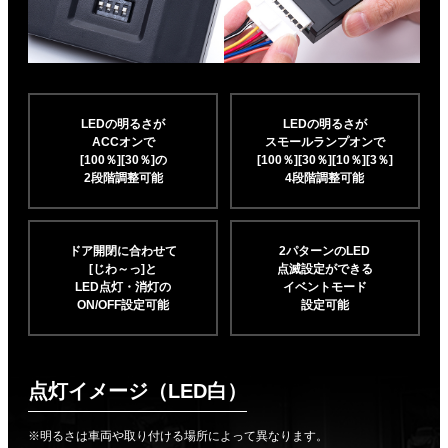
LEDの明るさが
LEDの明るさが
ACCオンで
スモールランプオンで
[100％][30％]の
[100％][30％][10％]
[3％]
2段階調整可能
4段階調整可能
ドア開閉に合わせて
2パターンのLED
[じわ～っ]と
点滅設定ができる
LED点灯・消灯の
イベントモード
ON/OFF設定可能
設定可能
点灯イメージ（LED白）
※明るさは車両や取り付ける場所によって異なります。