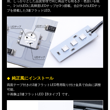
用。しっかりとした品質管理で同じ商品でも明るさ・色合いを統
一。1つのLEDに高輝度LEDチップが3つ搭載。合計9つのLEDチッ
プを搭載した3連フラットLED。
純正風にインストール
両面テープ付きの3連フラットLED専用取り付け金具で自由に調整
可能。
※画像は3連フラットLED【Bタイプ】です。