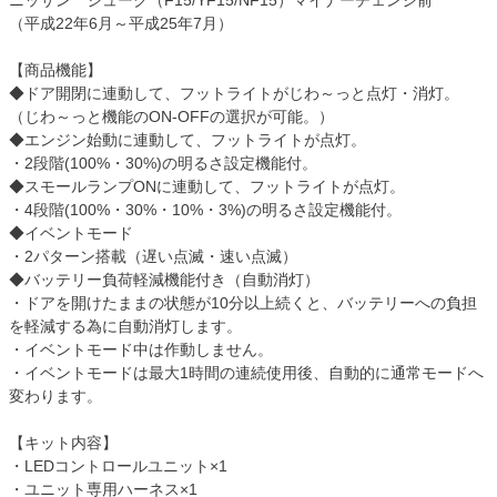
ニッサン ジューク（F15/YF15/NF15）マイナーチェンジ前
（平成22年6月～平成25年7月）
【商品機能】
◆ドア開閉に連動して、フットライトがじわ～っと点灯・消灯。
（じわ～っと機能のON-OFFの選択が可能。）
◆エンジン始動に連動して、フットライトが点灯。
・2段階(100%・30%)の明るさ設定機能付。
◆スモールランプONに連動して、フットライトが点灯。
・4段階(100%・30%・10%・3%)の明るさ設定機能付。
◆イベントモード
・2パターン搭載（遅い点滅・速い点滅）
◆バッテリー負荷軽減機能付き（自動消灯）
・ドアを開けたままの状態が10分以上続くと、バッテリーへの負担
を軽減する為に自動消灯します。
・イベントモード中は作動しません。
・イベントモードは最大1時間の連続使用後、自動的に通常モードへ
変わります。
【キット内容】
・LEDコントロールユニット×1
・ユニット専用ハーネス×1