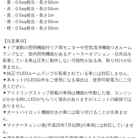
・黄：0.5sq相当－長さ50cm
・赤：0.5sq相当－長さ50cm
・黒：0.5sq相当－長さ1m
・青：0.5sq相当－長さ50cm
・橙：0.5sq相当－長さ50cm
【注意事項】
▼ドア連動の照明機能付リア席モニターや空気清浄機能つきルーム
ランプなど、室内照明機能があるディーラーオプション・社外品を
装着している車は正常に動作しない可能性がある為、取り付けが出
来ません。
▼純正でLEDルームランプが装着されている車には対応しません。
▼本キットのLED以外をご使用になる場合は、使用可能電力にご注
意ください。
▼アイドリングストップ搭載の車両は機能が作動した後、エンジン
がかかる時にLEDがちらつく場合がありますがユニットの破損では
ありません。
▼オートパイロット機能付きの車には取り付けることが出来ませ
ん。
▼マイナーチェンジ後(平成25年7月以降)の車両には対応していませ
ん。