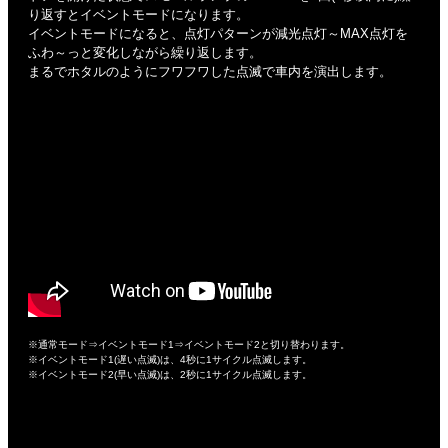
り返すとイベントモードになります。
イベントモードになると、点灯パターンが減光点灯～MAX点灯を
ふわ～っと変化しながら繰り返します。
まるでホタルのようにフワフワした点滅で車内を演出します。
※通常モード⇒イベントモード1⇒イベントモード2と切り替わります。
※イベントモード1(遅い点滅)は、4秒に1サイクル点滅します。
※イベントモード2(早い点滅)は、2秒に1サイクル点滅します。