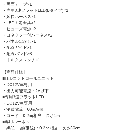
・両面テープ×1
・専用3連フラットLED(Bタイプ)×2
・延長ハーネス×1
・LED固定金具×2
・ヒューズ電源×2
・コネクター付ハーネス×2
・パネルはがし×1
・配線ガイド×1
・配線バンド×6
・トルクスレンチ×1
【商品仕様】
■LEDコントロールユニット
・DC12V車専用
・出力可能電流：2A以下
■専用3連フラットLED
・DC12V車専用
・消費電流：60mA/個
・コード：0.2sq相当－長さ1m
■専用ハーネス
・黒/白・黒(細線)：0.2sq相当－長さ50cm