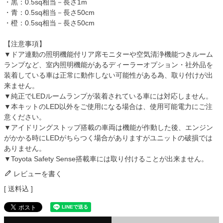
・黒：0.5sq相当－長さ1m
・青：0.5sq相当－長さ50cm
・橙：0.5sq相当－長さ50cm
【注意事項】
▼ドア連動の照明機能付リア席モニターや空気清浄機能つきルーム
ランプなど、室内照明機能があるディーラーオプション・社外品を
装着している車は正常に動作しない可能性がある為、取り付けが出
来ません。
▼純正でLEDルームランプが装着されている車には対応しません。
▼本キットのLED以外をご使用になる場合は、使用可能電力にご注
意ください。
▼アイドリングストップ搭載の車両は機能が作動した後、エンジン
がかかる時にLEDがちらつく場合がありますがユニットの破損では
ありません。
▼Toyota Safety Sense搭載車には取り付けることが出来ません。
レビューを書く
送料込