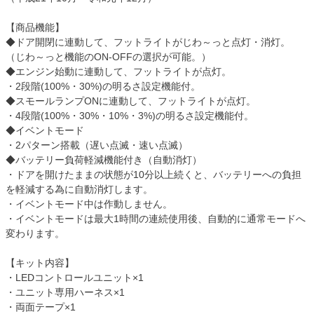
【商品機能】
◆ドア開閉に連動して、フットライトがじわ～っと点灯・消灯。
（じわ～っと機能のON-OFFの選択が可能。）
◆エンジン始動に連動して、フットライトが点灯。
・2段階(100%・30%)の明るさ設定機能付。
◆スモールランプONに連動して、フットライトが点灯。
・4段階(100%・30%・10%・3%)の明るさ設定機能付。
◆イベントモード
・2パターン搭載（遅い点滅・速い点滅）
◆バッテリー負荷軽減機能付き（自動消灯）
・ドアを開けたままの状態が10分以上続くと、バッテリーへの負担
を軽減する為に自動消灯します。
・イベントモード中は作動しません。
・イベントモードは最大1時間の連続使用後、自動的に通常モードへ
変わります。
【キット内容】
・LEDコントロールユニット×1
・ユニット専用ハーネス×1
・両面テープ×1