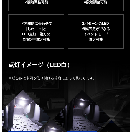
2段階調整可能
4段階調整可能
ドア開閉に合わせて
2パターンのLED
[じわ～っ]と
点滅設定ができる
LED点灯・消灯の
イベントモード
ON/OFF設定可能
設定可能
点灯イメージ（LED白）
※明るさは車両や取り付ける場所によって異なります。