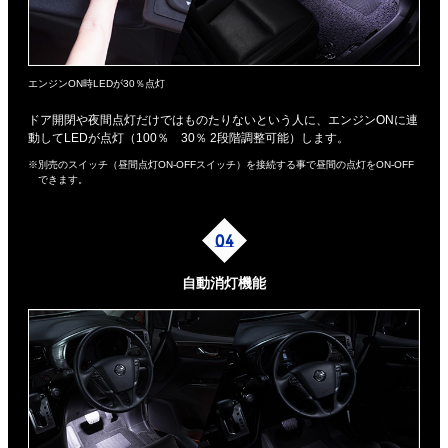
エンジンON時LEDが30％点灯
ドア開閉や夜間点灯だけではものたりないという人に、エンジンONに連
動してLEDが点灯（100％ 30％ 2段階調整可能）します。
※別売のスイッチ（昼間点灯ON-OFFスイッチ）を接続する事で昼間の点灯をON-OFF
できます。
自動消灯機能