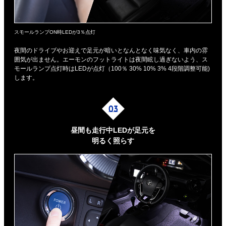
スモールランプON時LEDが3％点灯
夜間のドライブやお迎えで足元が暗いとなんとなく味気なく、車内の雰
囲気が出ません。エーモンのフットライトは夜間眩し過ぎないよう、ス
モールランプ点灯時はLEDが点灯（100％ 30% 10% 3% 4段階調整可能)
します。
昼間も走行中LEDが足元を
明るく照らす