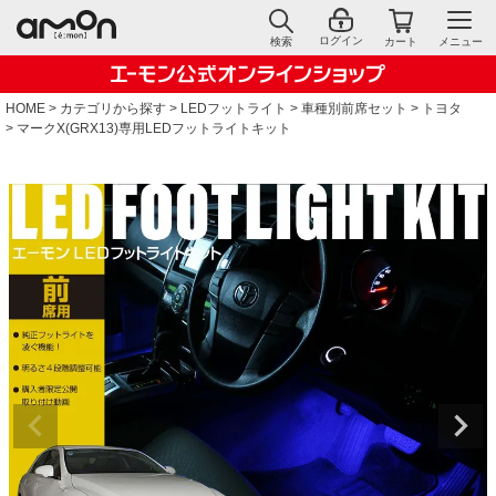
ログイン
検索
カート
メニュー
HOME
カテゴリから探す
LEDフットライト
車種別前席セット
トヨタ
マークX(GRX13)専用LEDフットライトキット