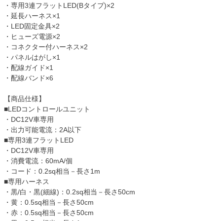
・専用3連フラットLED(Bタイプ)×2
・延長ハーネス×1
・LED固定金具×2
・ヒューズ電源×2
・コネクター付ハーネス×2
・パネルはがし×1
・配線ガイド×1
・配線バンド×6
【商品仕様】
■LEDコントロールユニット
・DC12V車専用
・出力可能電流：2A以下
■専用3連フラットLED
・DC12V車専用
・消費電流：60mA/個
・コード：0.2sq相当－長さ1m
■専用ハーネス
・黒/白・黒(細線)：0.2sq相当－長さ50cm
・黄：0.5sq相当－長さ50cm
・赤：0.5sq相当－長さ50cm