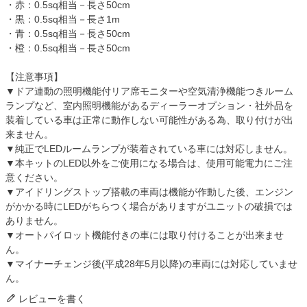
・赤：0.5sq相当－長さ50cm
・黒：0.5sq相当－長さ1m
・青：0.5sq相当－長さ50cm
・橙：0.5sq相当－長さ50cm
【注意事項】
▼ドア連動の照明機能付リア席モニターや空気清浄機能つきルーム
ランプなど、室内照明機能があるディーラーオプション・社外品を
装着している車は正常に動作しない可能性がある為、取り付けが出
来ません。
▼純正でLEDルームランプが装着されている車には対応しません。
▼本キットのLED以外をご使用になる場合は、使用可能電力にご注
意ください。
▼アイドリングストップ搭載の車両は機能が作動した後、エンジン
がかかる時にLEDがちらつく場合がありますがユニットの破損では
ありません。
▼オートパイロット機能付きの車には取り付けることが出来ませ
ん。
▼マイナーチェンジ後(平成28年5月以降)の車両には対応していませ
ん。
レビューを書く