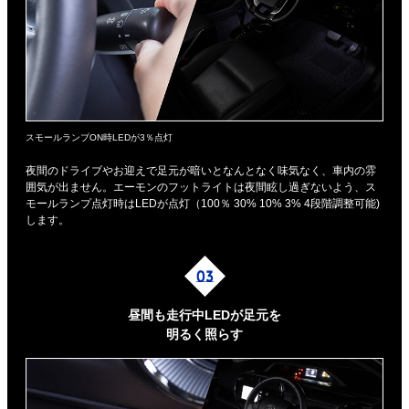
スモールランプON時LEDが3％点灯
夜間のドライブやお迎えで足元が暗いとなんとなく味気なく、車内の雰
囲気が出ません。エーモンのフットライトは夜間眩し過ぎないよう、ス
モールランプ点灯時はLEDが点灯（100％ 30% 10% 3% 4段階調整可能)
します。
昼間も走行中LEDが足元を
明るく照らす