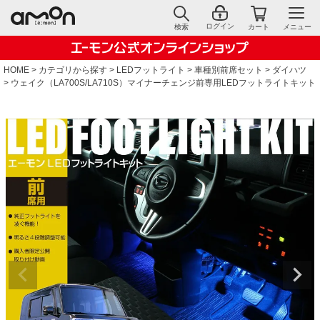
ログイン
検索
カート
メニュー
HOME
カテゴリから探す
LEDフットライト
車種別前席セット
ダイハツ
ウェイク（LA700S/LA710S）マイナーチェンジ前専用LEDフットライトキット