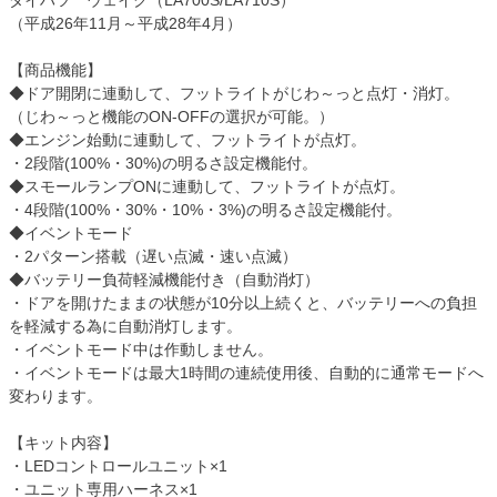
ダイハツ ウェイク（LA700S/LA710S）
（平成26年11月～平成28年4月）
【商品機能】
◆ドア開閉に連動して、フットライトがじわ～っと点灯・消灯。
（じわ～っと機能のON-OFFの選択が可能。）
◆エンジン始動に連動して、フットライトが点灯。
・2段階(100%・30%)の明るさ設定機能付。
◆スモールランプONに連動して、フットライトが点灯。
・4段階(100%・30%・10%・3%)の明るさ設定機能付。
◆イベントモード
・2パターン搭載（遅い点滅・速い点滅）
◆バッテリー負荷軽減機能付き（自動消灯）
・ドアを開けたままの状態が10分以上続くと、バッテリーへの負担
を軽減する為に自動消灯します。
・イベントモード中は作動しません。
・イベントモードは最大1時間の連続使用後、自動的に通常モードへ
変わります。
【キット内容】
・LEDコントロールユニット×1
・ユニット専用ハーネス×1