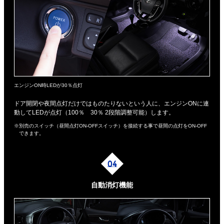
エンジンON時LEDが30％点灯
ドア開閉や夜間点灯だけではものたりないという人に、エンジンONに連
動してLEDが点灯（100％ 30％ 2段階調整可能）します。
※別売のスイッチ（昼間点灯ON-OFFスイッチ）を接続する事で昼間の点灯をON-OFF
できます。
自動消灯機能