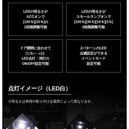
LEDの明るさが
LEDの明るさが
ACCオンで
スモールランプオンで
[100％][30％]の
[100％][30％][10％]
[3％]
2段階調整可能
4段階調整可能
ドア開閉に合わせて
2パターンのLED
[じわ～っ]と
点滅設定ができる
LED点灯・消灯の
イベントモード
ON/OFF設定可能
設定可能
点灯イメージ（LED白）
※明るさは車両や取り付ける場所によって異なります。