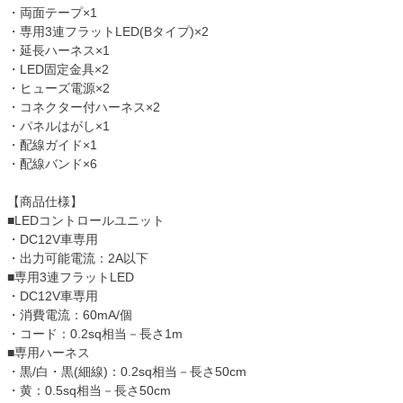
・両面テープ×1
・専用3連フラットLED(Bタイプ)×2
・延長ハーネス×1
・LED固定金具×2
・ヒューズ電源×2
・コネクター付ハーネス×2
・パネルはがし×1
・配線ガイド×1
・配線バンド×6
【商品仕様】
■LEDコントロールユニット
・DC12V車専用
・出力可能電流：2A以下
■専用3連フラットLED
・DC12V車専用
・消費電流：60mA/個
・コード：0.2sq相当－長さ1m
■専用ハーネス
・黒/白・黒(細線)：0.2sq相当－長さ50cm
・黄：0.5sq相当－長さ50cm