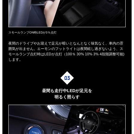
スモールランプON時LEDが3％点灯
夜間のドライブやお迎えで足元が暗いとなんとなく味気なく、車内の雰
囲気が出ません。エーモンのフットライトは夜間眩し過ぎないよう、ス
モールランプ点灯時はLEDが点灯（100％ 30% 10% 3% 4段階調整可能)
します。
昼間も走行中LEDが足元を
明るく照らす