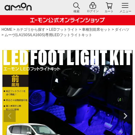
ログイン
検索
カート
メニュー
HOME
カテゴリから探す
LEDフットライト
車種別前席セット
ダイハツ
ムーヴ(LA150S/LA160S)専用LEDフットライトキット