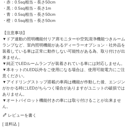
・赤：0.5sq相当－長さ50cm
・黒：0.5sq相当－長さ1m
・青：0.5sq相当－長さ50cm
・橙：0.5sq相当－長さ50cm
【注意事項】
▼ドア連動の照明機能付リア席モニターや空気清浄機能つきルーム
ランプなど、室内照明機能があるディーラーオプション・社外品を
装着している車は正常に動作しない可能性がある為、取り付けが出
来ません。
▼純正でLEDルームランプが装着されている車には対応しません。
▼本キットのLED以外をご使用になる場合は、使用可能電力にご注
意ください。
▼アイドリングストップ搭載の車両は機能が作動した後、エンジン
がかかる時にLEDがちらつく場合がありますがユニットの破損では
ありません。
▼オートパイロット機能付きの車には取り付けることが出来ませ
ん。
レビューを書く
送料込