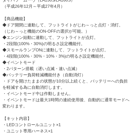
ダイハツ ムーヴ（LA150S/LA160S）
（平成26年12月～平成27年4月）
【商品機能】
◆ドア開閉に連動して、フットライトがじわ～っと点灯・消灯。
（じわ～っと機能のON-OFFの選択が可能。）
◆エンジン始動に連動して、フットライトが点灯。
・2段階(100%・30%)の明るさ設定機能付。
◆スモールランプONに連動して、フットライトが点灯。
・4段階(100%・30%・10%・3%)の明るさ設定機能付。
◆イベントモード
・2パターン搭載（遅い点滅・速い点滅）
◆バッテリー負荷軽減機能付き（自動消灯）
・ドアを開けたままの状態が10分以上続くと、バッテリーへの負担
を軽減する為に自動消灯します。
・イベントモード中は作動しません。
・イベントモードは最大1時間の連続使用後、自動的に通常モードへ
変わります。
【キット内容】
・LEDコントロールユニット×1
・ユニット専用ハーネス×1