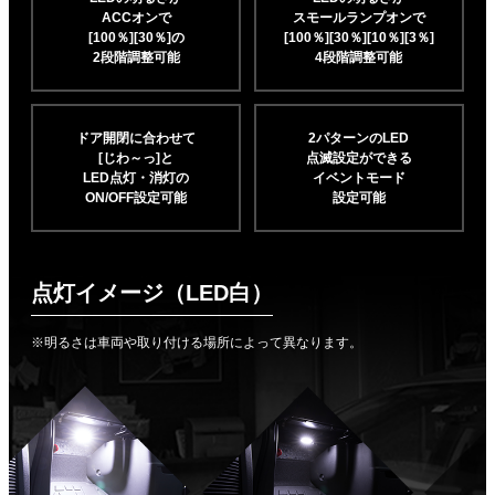
ACCオンで
スモールランプオンで
[100％][30％]の
[100％][30％][10％]
[3％]
2段階調整可能
4段階調整可能
ドア開閉に合わせて
2パターンのLED
[じわ～っ]と
点滅設定ができる
LED点灯・消灯の
イベントモード
ON/OFF設定可能
設定可能
点灯イメージ（LED白）
※明るさは車両や取り付ける場所によって異なります。