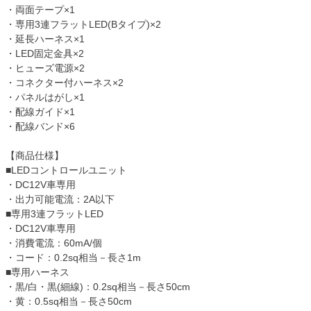
・両面テープ×1
・専用3連フラットLED(Bタイプ)×2
・延長ハーネス×1
・LED固定金具×2
・ヒューズ電源×2
・コネクター付ハーネス×2
・パネルはがし×1
・配線ガイド×1
・配線バンド×6
【商品仕様】
■LEDコントロールユニット
・DC12V車専用
・出力可能電流：2A以下
■専用3連フラットLED
・DC12V車専用
・消費電流：60mA/個
・コード：0.2sq相当－長さ1m
■専用ハーネス
・黒/白・黒(細線)：0.2sq相当－長さ50cm
・黄：0.5sq相当－長さ50cm