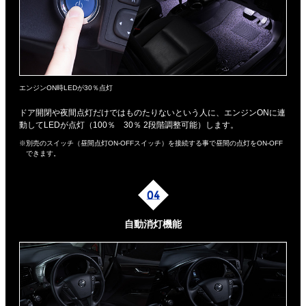
エンジンON時LEDが30％点灯
ドア開閉や夜間点灯だけではものたりないという人に、エンジンONに連
動してLEDが点灯（100％ 30％ 2段階調整可能）します。
※別売のスイッチ（昼間点灯ON-OFFスイッチ）を接続する事で昼間の点灯をON-OFF
できます。
自動消灯機能