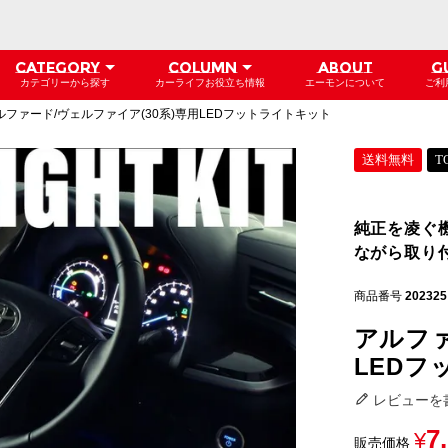
CATEGORY
COLUMN
ABOUT
G
カテゴリーから探す
カーライフお役立ち情報
エーモンについて
ご利
ルファード/ヴェルファイア(30系)専用LEDフットライトキット
送料無料
T
純正を凌ぐ
ながら取り
商品番号
202325
アルファ
LEDフ
レビューを
7
¥
販売価格