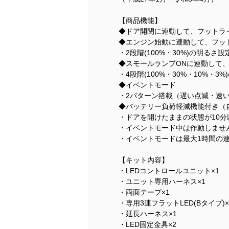
【商品機能】
◆ドア開閉に連動して、フットライ
◆エンジン始動に連動して、フッ
・2段階(100%・30%)の明るさ
◆スモールランプONに連動して
・4段階(100%・30%・10%・
◆イベントモード
・2パターン搭載（遅い点滅・速
◆バッテリー負荷軽減機能付き（
・ドアを開けたままの状態が10
・イベントモード中は作動しませ
・イベントモードは最大1時間の
【キット内容】
・LEDコントロールユニット×1
・ユニット専用ハーネス×1
・両面テープ×1
・専用3連フラットLED(Bタイプ)×
・延長ハーネス×1
・LED固定金具×2