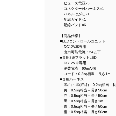
・ヒューズ電源×3
・コネクター付ハーネス×1
・パネルはがし×1
・配線ガイド×1
・配線バンド×6
【商品仕様】
■LEDコントロールユニット
・DC12V車専用
・出力可能電流：2A以下
■専用3連フラットLED
・DC12V車専用
・消費電流：60mA/個
・コード：0.2sq相当－長さ1m
■専用ハーネス
・黒/白・黒(細線)：0.2sq相当－長
・黄：0.5sq相当－長さ50cm
・赤：0.5sq相当－長さ50cm
・黒：0.5sq相当－長さ1m
・青：0.5sq相当－長さ50cm
・橙：0.5sq相当－長さ50cm