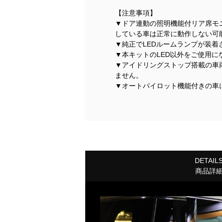
【注意事項】
▼ドア連動の照明機能付リア席モ
している車は正常に動作しない可
▼純正でLEDルームランプが装
▼本キットのLED以外をご使用
▼アイドリングストップ搭載の車
ません。
▼オートパイロット機能付きの車
DETAIL
商品詳