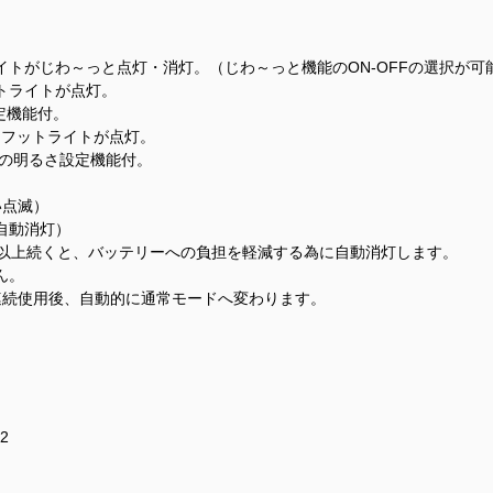
トがじわ～っと点灯・消灯。（じわ～っと機能のON-OFFの選択が可
トライトが点灯。
設定機能付。
、フットライトが点灯。
3%)の明るさ設定機能付。
い点滅）
自動消灯）
分以上続くと、バッテリーへの負担を軽減する為に自動消灯します。
ん。
連続使用後、自動的に通常モードへ変わります。
2