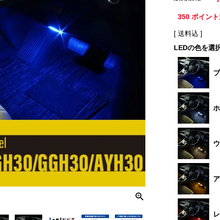
350
ポイント
送料込
LEDの色を選
ブ
ホ
ウ
ア
レ