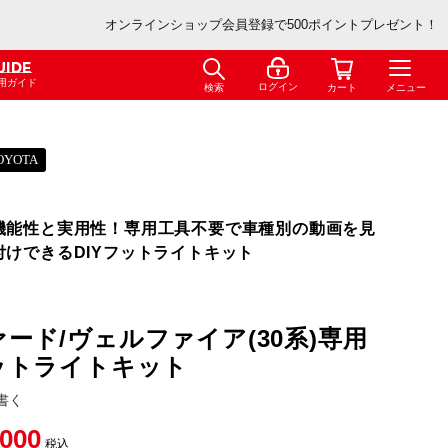
オンラインショップ会員登録で500ポイントプレゼント！
UIDE
用ガイド
ログイン
検索
カート
メニュー
OYOTA
機能性と実用性！専用工具不要で車種別の動画を見
付けできるDIYフットライトキット
ード/ヴェルファイア(30系)専用
ットライトキット
書く
,000
税込