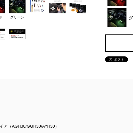
ド
グリーン
グ
AGH30/GGH30/AYH30）