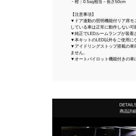
・橙：0.5sq相当－長さ50cm
【注意事項】
▼ドア連動の照明機能付リア席モ
している車は正常に動作しない可
▼純正でLEDルームランプが装
▼本キットのLED以外をご使用
▼アイドリングストップ搭載の車
ません。
▼オートパイロット機能付きの車
DETAIL
商品詳