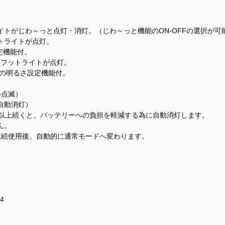
トがじわ～っと点灯・消灯。（じわ～っと機能のON-OFFの選択が可
トライトが点灯。
設定機能付。
、フットライトが点灯。
3%)の明るさ設定機能付。
い点滅）
自動消灯）
分以上続くと、バッテリーへの負担を軽減する為に自動消灯します。
ん。
連続使用後、自動的に通常モードへ変わります。
4