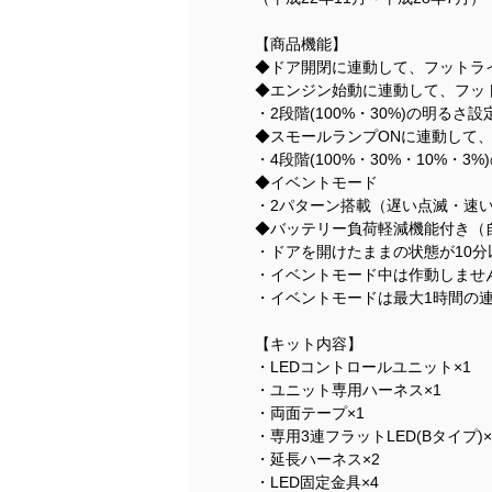
【商品機能】
◆ドア開閉に連動して、フットライ
◆エンジン始動に連動して、フッ
・2段階(100%・30%)の明るさ
◆スモールランプONに連動して
・4段階(100%・30%・10%・
◆イベントモード
・2パターン搭載（遅い点滅・速
◆バッテリー負荷軽減機能付き（
・ドアを開けたままの状態が10
・イベントモード中は作動しませ
・イベントモードは最大1時間の
【キット内容】
・LEDコントロールユニット×1
・ユニット専用ハーネス×1
・両面テープ×1
・専用3連フラットLED(Bタイプ)×
・延長ハーネス×2
・LED固定金具×4