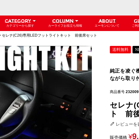
CATEGORY
COLUMN
ABOUT
G
カテゴリーから探す
カーライフお役立ち情報
エーモンについて
ご利
セレナ(C26)専用LEDフットライトキット 前後席セット
送料無料
N
純正を凌ぐ
ながら取り
商品番号
232009
セレナ(
ト 前
レビューを
9
¥
販売価格