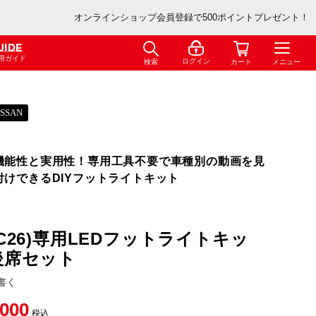
オンラインショップ会員登録で500ポイントプレゼント！
UIDE
用ガイド
ログイン
検索
カート
メニュー
ISSAN
機能性と実用性！専用工具不要で車種別の動画を見
付けできるDIYフットライトキット
C26)専用LEDフットライトキッ
後席セット
書く
,000
税込