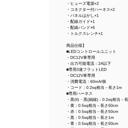
・ヒューズ電源×2
・コネクター付ハーネス×2
・パネルはがし×1
・配線ガイド×1
・配線バンド×6
・トルクスレンチ×1
商品仕様】
■LEDコントロールユニット
・DC12V車専用
・出力可能電流：2A以下
■専用3連フラットLED
・DC12V車専用
・消費電流：60mA/個
・コード：0.2sq相当－長さ1m
■専用ハーネス
・黒/白・黒(細線)：0.2sq相当－長
・黄：0.5sq相当－長さ50cm
・赤：0.5sq相当－長さ50cm
・黒：0.5sq相当－長さ1m
・青：0.5sq相当－長さ50cm