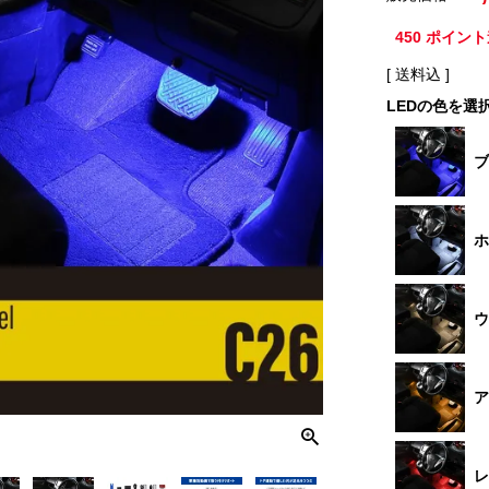
450
ポイント
送料込
LEDの色を選
ブ
ホ
ウ
ア
レ