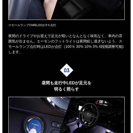
スモールランプON時LEDが3％点灯
夜間のドライブやお迎えで足元が暗いとなんとなく味気なく、車内の雰
囲気が出ません。エーモンのフットライトは夜間眩し過ぎないよう、ス
モールランプ点灯時はLEDが点灯（100％ 30% 10% 3% 4段階調整可能)
します。
昼間も走行中LEDが足元を
明るく照らす