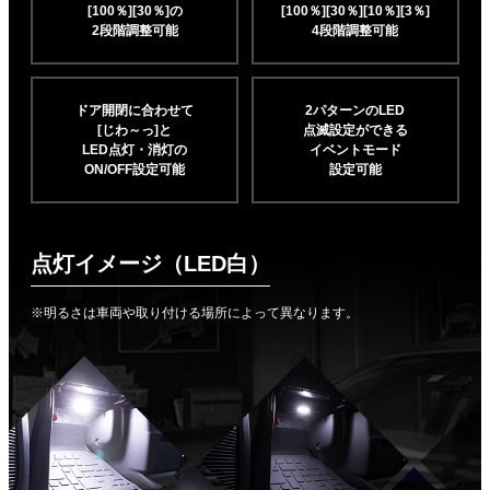
[100％][30％]の
[100％][30％][10％]
[3％]
2段階調整可能
4段階調整可能
ドア開閉に合わせて
2パターンのLED
[じわ～っ]と
点滅設定ができる
LED点灯・消灯の
イベントモード
ON/OFF設定可能
設定可能
点灯イメージ（LED白）
※明るさは車両や取り付ける場所によって異なります。