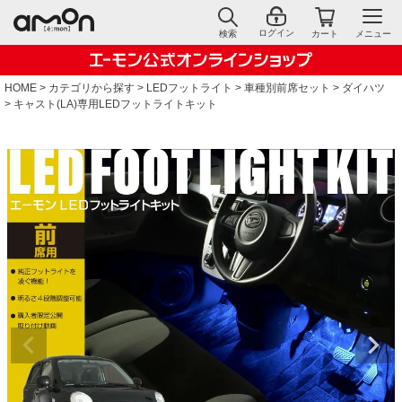
ログイン
検索
カート
メニュー
HOME
カテゴリから探す
LEDフットライト
車種別前席セット
ダイハツ
キャスト(LA)専用LEDフットライトキット