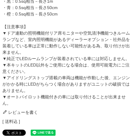
・黒：0.5sq相当－長さ1m
・青：0.5sq相当－長さ50cm
・橙：0.5sq相当－長さ50cm
【注意事項】
▼ドア連動の照明機能付リア席モニターや空気清浄機能つきルーム
ランプなど、室内照明機能があるディーラーオプション・社外品を
装着している車は正常に動作しない可能性がある為、取り付けが出
来ません。
▼純正でLEDルームランプが装着されている車には対応しません。
▼本キットのLED以外をご使用になる場合は、使用可能電力にご注
意ください。
▼アイドリングストップ搭載の車両は機能が作動した後、エンジン
がかかる時にLEDがちらつく場合がありますがユニットの破損では
ありません。
▼オートパイロット機能付きの車には取り付けることが出来ませ
ん。
レビューを書く
送料込