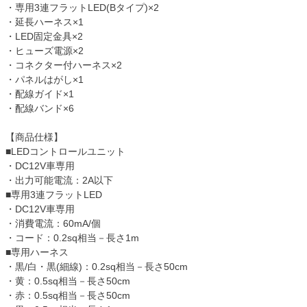
・専用3連フラットLED(Bタイプ)×2
・延長ハーネス×1
・LED固定金具×2
・ヒューズ電源×2
・コネクター付ハーネス×2
・パネルはがし×1
・配線ガイド×1
・配線バンド×6
【商品仕様】
■LEDコントロールユニット
・DC12V車専用
・出力可能電流：2A以下
■専用3連フラットLED
・DC12V車専用
・消費電流：60mA/個
・コード：0.2sq相当－長さ1m
■専用ハーネス
・黒/白・黒(細線)：0.2sq相当－長さ50cm
・黄：0.5sq相当－長さ50cm
・赤：0.5sq相当－長さ50cm