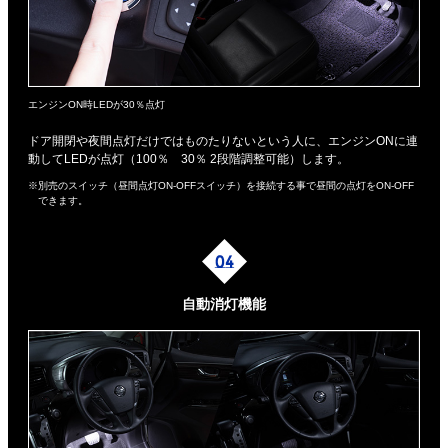
エンジンON時LEDが30％点灯
ドア開閉や夜間点灯だけではものたりないという人に、エンジンONに連
動してLEDが点灯（100％ 30％ 2段階調整可能）します。
※別売のスイッチ（昼間点灯ON-OFFスイッチ）を接続する事で昼間の点灯をON-OFF
できます。
自動消灯機能