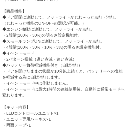
【商品機能】
◆ドア開閉に連動して、フットライトがじわ～っと点灯・消灯。
（じわ～っと機能のON-OFFの選択が可能。）
◆エンジン始動に連動して、フットライトが点灯。
・2段階(100%・30%)の明るさ設定機能付。
◆スモールランプONに連動して、フットライトが点灯。
・4段階(100%・30%・10%・3%)の明るさ設定機能付。
◆イベントモード
・2パターン搭載（遅い点滅・速い点滅）
◆バッテリー負荷軽減機能付き（自動消灯）
・ドアを開けたままの状態が10分以上続くと、バッテリーへの負担
を軽減する為に自動消灯します。
・イベントモード中は作動しません。
・イベントモードは最大1時間の連続使用後、自動的に通常モードへ
変わります。
【キット内容】
・LEDコントロールユニット×1
・ユニット専用ハーネス×1
・両面テープ×1