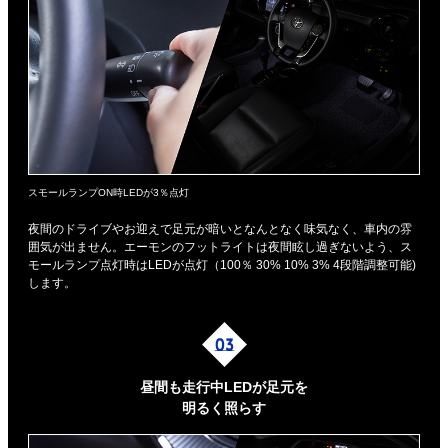
スモールランプON時LEDが3％点灯
夜間のドライブやお迎えで足元が暗いとなんとなく味気なく、車内の雰
囲気が出ません。エーモンのフットライトは夜間眩し過ぎないよう、ス
モールランプ点灯時はLEDが点灯（100％ 30% 10% 3% 4段階調整可能)
します。
昼間も走行中LEDが足元を
明るく照らす