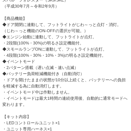
スバル フォレスター（SK9/SKE）
（平成30年7月～令和2年9月）
【商品機能】
◆ドア開閉に連動して、フットライトがじわ～っと点灯・消灯。
（じわ～っと機能のON-OFFの選択が可能。）
◆エンジン始動に連動して、フットライトが点灯。
・2段階(100%・30%)の明るさ設定機能付。
◆スモールランプONに連動して、フットライトが点灯。
・4段階(100%・30%・10%・3%)の明るさ設定機能付。
◆イベントモード
・2パターン搭載（遅い点滅・速い点滅）
◆バッテリー負荷軽減機能付き（自動消灯）
・ドアを開けたままの状態が10分以上続くと、バッテリーへの負担
を軽減する為に自動消灯します。
・イベントモード中は作動しません。
・イベントモードは最大1時間の連続使用後、自動的に通常モードへ
変わります。
【キット内容】
・LEDコントロールユニット×1
・ユニット専用ハーネス×1