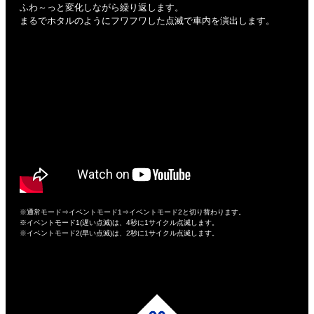
ふわ～っと変化しながら繰り返します。
まるでホタルのようにフワフワした点滅で車内を演出します。
※通常モード⇒イベントモード1⇒イベントモード2と切り替わります。
※イベントモード1(遅い点滅)は、4秒に1サイクル点滅します。
※イベントモード2(早い点滅)は、2秒に1サイクル点滅します。