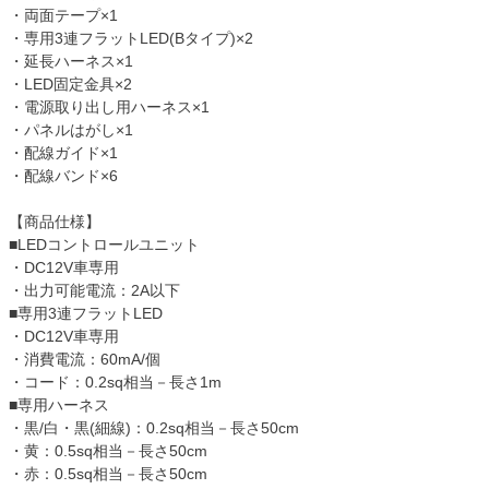
・両面テープ×1
・専用3連フラットLED(Bタイプ)×2
・延長ハーネス×1
・LED固定金具×2
・電源取り出し用ハーネス×1
・パネルはがし×1
・配線ガイド×1
・配線バンド×6
【商品仕様】
■LEDコントロールユニット
・DC12V車専用
・出力可能電流：2A以下
■専用3連フラットLED
・DC12V車専用
・消費電流：60mA/個
・コード：0.2sq相当－長さ1m
■専用ハーネス
・黒/白・黒(細線)：0.2sq相当－長さ50cm
・黄：0.5sq相当－長さ50cm
・赤：0.5sq相当－長さ50cm