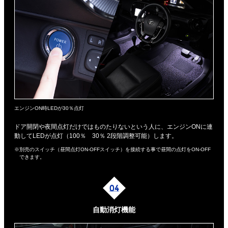
エンジンON時LEDが30％点灯
ドア開閉や夜間点灯だけではものたりないという人に、エンジンONに連
動してLEDが点灯（100％ 30％ 2段階調整可能）します。
※別売のスイッチ（昼間点灯ON-OFFスイッチ）を接続する事で昼間の点灯をON-OFF
できます。
自動消灯機能