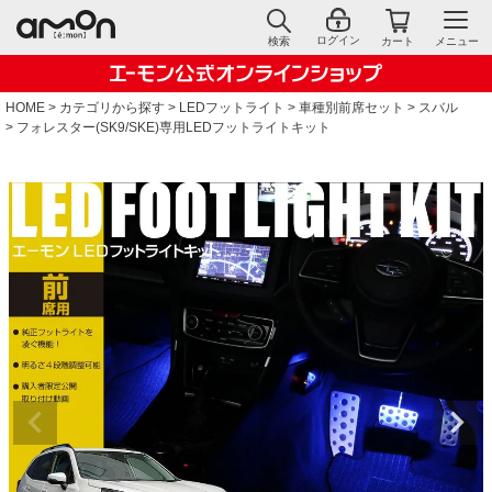
ログイン
検索
カート
メニュー
HOME
カテゴリから探す
LEDフットライト
車種別前席セット
スバル
フォレスター(SK9/SKE)専用LEDフットライトキット