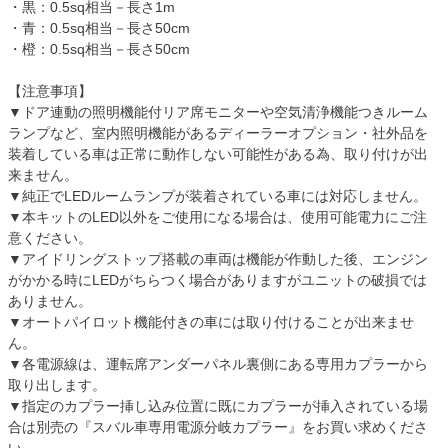
・黒：0.5sq相当－長さ1m
・青：0.5sq相当－長さ50cm
・橙：0.5sq相当－長さ50cm
【注意事項】
▼ドア連動の照明機能付リア席モニターや空気清浄機能つきルーム
ランプなど、室内照明機能があるディーラーオプション・社外品を
装着している車は正常に動作しない可能性がある為、取り付けが出
来ません。
▼純正でLEDルームランプが装着されている車には対応しません。
▼本キットのLED以外をご使用になる場合は、使用可能電力にご注
意ください。
▼アイドリングストップ搭載の車両は機能が作動した後、エンジン
がかかる時にLEDがちらつく場合がありますがユニットの破損では
ありません。
▼オートパイロット機能付きの車には取り付けることが出来ませ
ん。
▼各電源線は、運転席アンダーパネル裏側にある専用カプラーから
取り出します。
▼指定のカプラー挿し込み位置に既にカプラーが挿入されている場
合は別売の『スバル車専用電源分岐カプラー』をお買い求めくださ