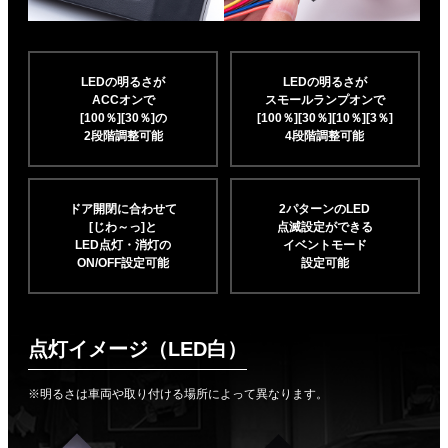
LEDの明るさが
LEDの明るさが
ACCオンで
スモールランプオンで
[100％][30％]の
[100％][30％][10％]
[3％]
2段階調整可能
4段階調整可能
ドア開閉に合わせて
2パターンのLED
[じわ～っ]と
点滅設定ができる
LED点灯・消灯の
イベントモード
ON/OFF設定可能
設定可能
点灯イメージ（LED白）
※明るさは車両や取り付ける場所によって異なります。