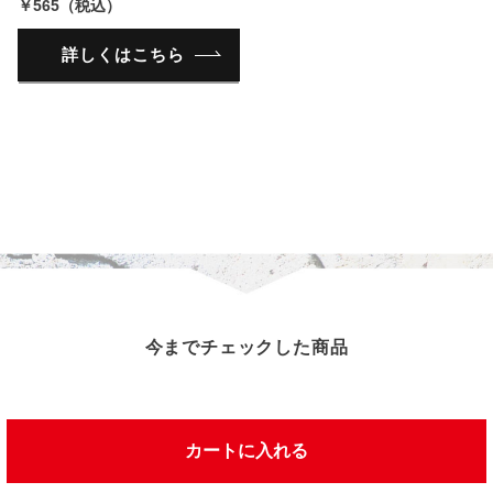
￥565（税込）
詳しくはこちら
今までチェックした商品
この商品を見た人は、こんな商品を見ています
カートに入れる