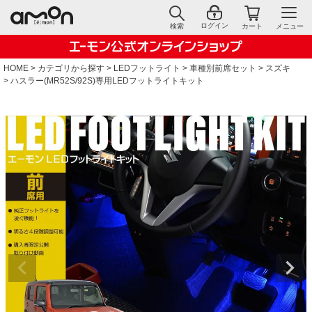
ログイン
検索
カート
メニュー
HOME
カテゴリから探す
LEDフットライト
車種別前席セット
スズキ
ハスラー(MR52S/92S)専用LEDフットライトキット