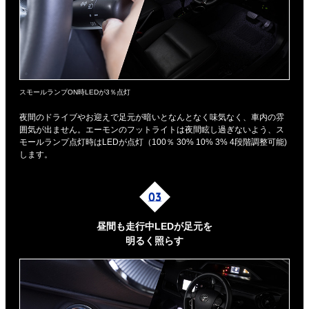
スモールランプON時LEDが3％点灯
夜間のドライブやお迎えで足元が暗いとなんとなく味気なく、車内の雰
囲気が出ません。エーモンのフットライトは夜間眩し過ぎないよう、ス
モールランプ点灯時はLEDが点灯（100％ 30% 10% 3% 4段階調整可能)
します。
昼間も走行中LEDが足元を
明るく照らす