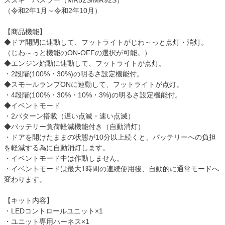
スズキ ハスラー（MR52S/MR92S）
（令和2年1月～令和2年10月）
【商品機能】
◆ドア開閉に連動して、フットライトがじわ～っと点灯・消灯。
（じわ～っと機能のON-OFFの選択が可能。）
◆エンジン始動に連動して、フットライトが点灯。
・2段階(100%・30%)の明るさ設定機能付。
◆スモールランプONに連動して、フットライトが点灯。
・4段階(100%・30%・10%・3%)の明るさ設定機能付。
◆イベントモード
・2パターン搭載（遅い点滅・速い点滅）
◆バッテリー負荷軽減機能付き（自動消灯）
・ドアを開けたままの状態が10分以上続くと、バッテリーへの負担
を軽減する為に自動消灯します。
・イベントモード中は作動しません。
・イベントモードは最大1時間の連続使用後、自動的に通常モードへ
変わります。
【キット内容】
・LEDコントロールユニット×1
・ユニット専用ハーネス×1