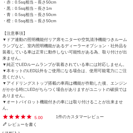
・赤：0.5sq相当－長さ50cm
・黒：0.5sq相当－長さ1m
・青：0.5sq相当－長さ50cm
・橙：0.5sq相当－長さ50cm
【注意事項】
▼ドア連動の照明機能付リア席モニターや空気清浄機能つきルーム
ランプなど、室内照明機能があるディーラーオプション・社外品を
装着している車は正常に動作しない可能性がある為、取り付けが出
来ません。
▼純正でLEDルームランプが装着されている車には対応しません。
▼本キットのLED以外をご使用になる場合は、使用可能電力にご注
意ください。
▼アイドリングストップ搭載の車両は機能が作動した後、エンジン
がかかる時にLEDがちらつく場合がありますがユニットの破損では
ありません。
▼オートパイロット機能付きの車には取り付けることが出来ませ
ん。
1
5.00
レビューを書く