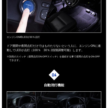
エンジンON時LEDが30％点灯
ドア開閉や夜間点灯だけではものたりないという人に、エンジンONに連
動してLEDが点灯（100％ 30％ 2段階調整可能）します。
※別売のスイッチ（昼間点灯ON-OFFスイッチ）を接続する事で昼間の点灯をON-OFF
できます。
自動消灯機能