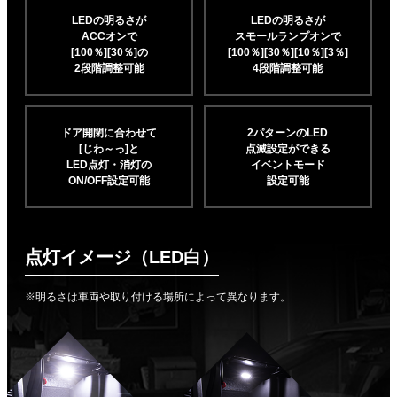
LEDの明るさが
LEDの明るさが
ACCオンで
スモールランプオンで
[100％][30％]の
[100％][30％][10％]
[3％]
2段階調整可能
4段階調整可能
ドア開閉に合わせて
2パターンのLED
[じわ～っ]と
点滅設定ができる
LED点灯・消灯の
イベントモード
ON/OFF設定可能
設定可能
点灯イメージ（LED白）
※明るさは車両や取り付ける場所によって異なります。