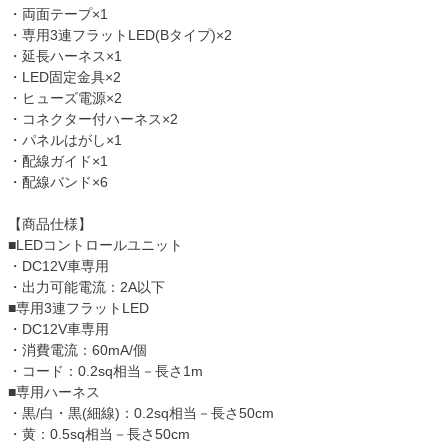
・両面テープ×1
・専用3連フラットLED(Bタイプ)×2
・延長ハーネス×1
・LED固定金具×2
・ヒューズ電源×2
・コネクター付ハーネス×2
・パネルはがし×1
・配線ガイド×1
・配線バンド×6
【商品仕様】
■LEDコントロールユニット
・DC12V車専用
・出力可能電流：2A以下
■専用3連フラットLED
・DC12V車専用
・消費電流：60mA/個
・コード：0.2sq相当－長さ1m
■専用ハーネス
・黒/白・黒(細線)：0.2sq相当－長さ50cm
・黄：0.5sq相当－長さ50cm