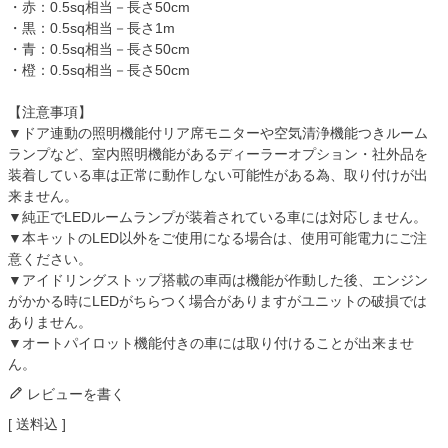
・赤：0.5sq相当－長さ50cm
・黒：0.5sq相当－長さ1m
・青：0.5sq相当－長さ50cm
・橙：0.5sq相当－長さ50cm
【注意事項】
▼ドア連動の照明機能付リア席モニターや空気清浄機能つきルーム
ランプなど、室内照明機能があるディーラーオプション・社外品を
装着している車は正常に動作しない可能性がある為、取り付けが出
来ません。
▼純正でLEDルームランプが装着されている車には対応しません。
▼本キットのLED以外をご使用になる場合は、使用可能電力にご注
意ください。
▼アイドリングストップ搭載の車両は機能が作動した後、エンジン
がかかる時にLEDがちらつく場合がありますがユニットの破損では
ありません。
▼オートパイロット機能付きの車には取り付けることが出来ませ
ん。
レビューを書く
送料込