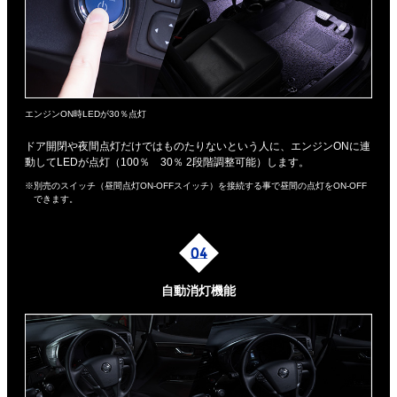
エンジンON時LEDが30％点灯
ドア開閉や夜間点灯だけではものたりないという人に、エンジンONに連
動してLEDが点灯（100％ 30％ 2段階調整可能）します。
※別売のスイッチ（昼間点灯ON-OFFスイッチ）を接続する事で昼間の点灯をON-OFF
できます。
自動消灯機能