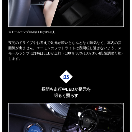
スモールランプON時LEDが3％点灯
夜間のドライブやお迎えで足元が暗いとなんとなく味気なく、車内の雰
囲気が出ません。エーモンのフットライトは夜間眩し過ぎないよう、ス
モールランプ点灯時はLEDが点灯（100％ 30% 10% 3% 4段階調整可能)
します。
昼間も走行中LEDが足元を
明るく照らす