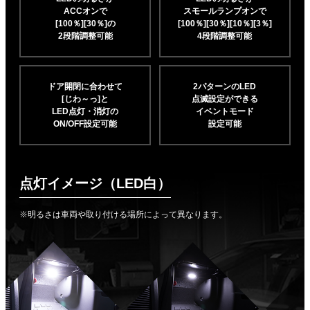
ACCオンで
スモールランプオンで
[100％][30％]の
[100％][30％][10％]
[3％]
2段階調整可能
4段階調整可能
ドア開閉に合わせて
2パターンのLED
[じわ～っ]と
点滅設定ができる
LED点灯・消灯の
イベントモード
ON/OFF設定可能
設定可能
点灯イメージ（LED白）
※明るさは車両や取り付ける場所によって異なります。