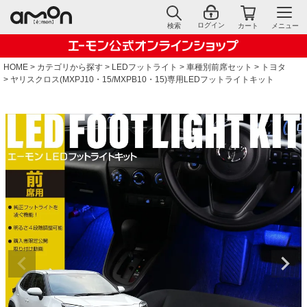
ログイン
検索
カート
メニュー
HOME
カテゴリから探す
LEDフットライト
車種別前席セット
トヨタ
ヤリスクロス(MXPJ10・15/MXPB10・15)専用LEDフットライトキット