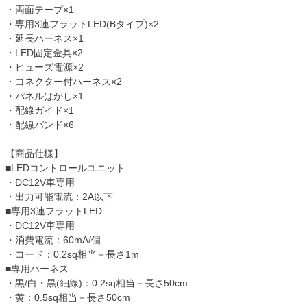
・両面テープ×1
・専用3連フラットLED(Bタイプ)×2
・延長ハーネス×1
・LED固定金具×2
・ヒューズ電源×2
・コネクター付ハーネス×2
・パネルはがし×1
・配線ガイド×1
・配線バンド×6
【商品仕様】
■LEDコントロールユニット
・DC12V車専用
・出力可能電流：2A以下
■専用3連フラットLED
・DC12V車専用
・消費電流：60mA/個
・コード：0.2sq相当－長さ1m
■専用ハーネス
・黒/白・黒(細線)：0.2sq相当－長さ50cm
・黄：0.5sq相当－長さ50cm