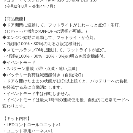
トヨタ ヤリスクロス（MXPJ10･15/MXPB10･15）
（令和2年8月～令和4年7月）
【商品機能】
◆ドア開閉に連動して、フットライトがじわ～っと点灯・消灯。
（じわ～っと機能のON-OFFの選択が可能。）
◆エンジン始動に連動して、フットライトが点灯。
・2段階(100%・30%)の明るさ設定機能付。
◆スモールランプONに連動して、フットライトが点灯。
・4段階(100%・30%・10%・3%)の明るさ設定機能付。
◆イベントモード
・2パターン搭載（遅い点滅・速い点滅）
◆バッテリー負荷軽減機能付き（自動消灯）
・ドアを開けたままの状態が10分以上続くと、バッテリーへの負担
を軽減する為に自動消灯します。
・イベントモード中は作動しません。
・イベントモードは最大1時間の連続使用後、自動的に通常モードへ
変わります。
【キット内容】
・LEDコントロールユニット×1
・ユニット専用ハーネス×1