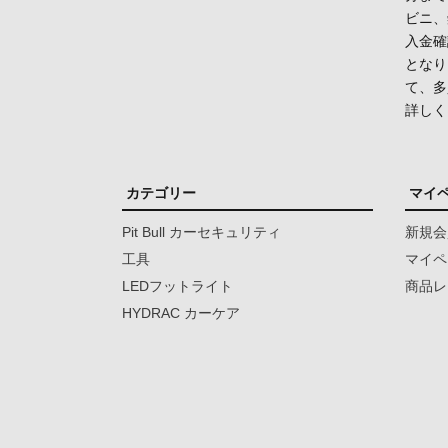
ビニ、
入金確
となり
て、多
詳しく
カテゴリー
マイ
Pit Bull カーセキュリティ
新規会
工具
マイペ
LEDフットライト
商品レ
HYDRAC カーケア