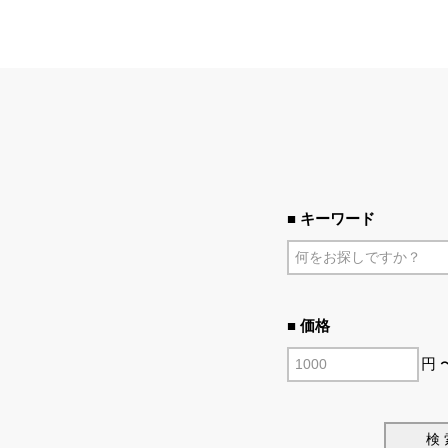
■ キーワード
■ 価格
円 
検 