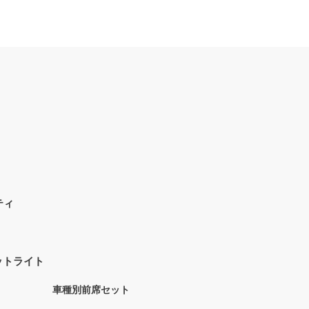
リティ
 フットライト
車種別前席セット