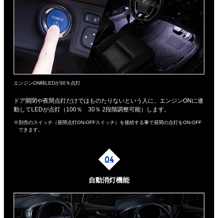
エンジンON時LEDが30％点灯
ドア開閉や夜間点灯だけではものたりないという人に、エンジンONに連
動してLEDが点灯（100％ 30％ 2段階調整可能）します。
※別売のスイッチ（昼間点灯ON-OFFスイッチ）を接続する事で昼間の点灯をON-OFF
できます。
自動消灯機能