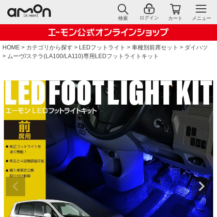
ログイン
検索
カート
メニュー
HOME
カテゴリから探す
LEDフットライト
車種別前席セット
ダイハツ
ムーヴ/ステラ(LA100/LA110)専用LEDフットライトキット