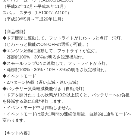
ダイハツ ムーヴ（LA100S/LA110S）
（平成22年12月～平成26年11月）
スバル ステラ（LA100F/LA110F）
（平成23年5月～平成26年11月）
【商品機能】
◆ドア開閉に連動して、フットライトがじわ～っと点灯・消灯。
（じわ～っと機能のON-OFFの選択が可能。）
◆エンジン始動に連動して、フットライトが点灯。
・2段階(100%・30%)の明るさ設定機能付。
◆スモールランプONに連動して、フットライトが点灯。
・4段階(100%・30%・10%・3%)の明るさ設定機能付。
◆イベントモード
・2パターン搭載（遅い点滅・速い点滅）
◆バッテリー負荷軽減機能付き（自動消灯）
・ドアを開けたままの状態が10分以上続くと、バッテリーへの負担
を軽減する為に自動消灯します。
・イベントモード中は作動しません。
・イベントモードは最大1時間の連続使用後、自動的に通常モードへ
変わります。
【キット内容】