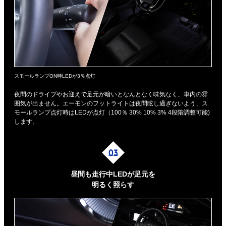
スモールランプON時LEDが3％点灯
夜間のドライブやお迎えで足元が暗いとなんとなく味気なく、車内の雰
囲気が出ません。エーモンのフットライトは夜間眩し過ぎないよう、ス
モールランプ点灯時はLEDが点灯（100％ 30% 10% 3% 4段階調整可能)
します。
昼間も走行中LEDが足元を
明るく照らす