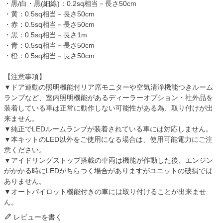
・黒/白・黒(細線)：0.2sq相当－長さ50cm
・黄：0.5sq相当－長さ50cm
・赤：0.5sq相当－長さ50cm
・黒：0.5sq相当－長さ1m
・青：0.5sq相当－長さ50cm
・橙：0.5sq相当－長さ50cm
【注意事項】
▼ドア連動の照明機能付リア席モニターや空気清浄機能つきルーム
ランプなど、室内照明機能があるディーラーオプション・社外品を
装着している車は正常に動作しない可能性がある為、取り付けが出
来ません。
▼純正でLEDルームランプが装着されている車には対応しません。
▼本キットのLED以外をご使用になる場合は、使用可能電力にご注
意ください。
▼アイドリングストップ搭載の車両は機能が作動した後、エンジン
がかかる時にLEDがちらつく場合がありますがユニットの破損では
ありません。
▼オートパイロット機能付きの車には取り付けることが出来ませ
ん。
レビューを書く