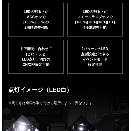
LEDの明るさが
LEDの明るさが
ACCオンで
スモールランプオンで
[100％][30％]の
[100％][30％][10％]
[3％]
2段階調整可能
4段階調整可能
ドア開閉に合わせて
2パターンのLED
[じわ～っ]と
点滅設定ができる
LED点灯・消灯の
イベントモード
ON/OFF設定可能
設定可能
点灯イメージ（LED白）
※明るさは車両や取り付ける場所によって異なります。