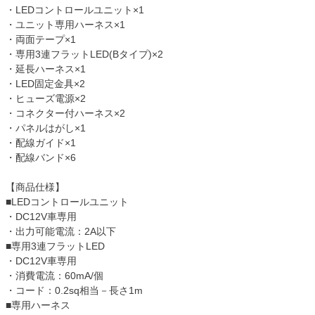
・LEDコントロールユニット×1
・ユニット専用ハーネス×1
・両面テープ×1
・専用3連フラットLED(Bタイプ)×2
・延長ハーネス×1
・LED固定金具×2
・ヒューズ電源×2
・コネクター付ハーネス×2
・パネルはがし×1
・配線ガイド×1
・配線バンド×6
【商品仕様】
■LEDコントロールユニット
・DC12V車専用
・出力可能電流：2A以下
■専用3連フラットLED
・DC12V車専用
・消費電流：60mA/個
・コード：0.2sq相当－長さ1m
■専用ハーネス