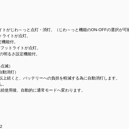
トがじわ～っと点灯・消灯。（じわ～っと機能のON-OFFの選択が可
トライトが点灯。
設定機能付。
、フットライトが点灯。
3%)の明るさ設定機能付。
い点滅）
自動消灯）
分以上続くと、バッテリーへの負担を軽減する為に自動消灯します。
ん。
連続使用後、自動的に通常モードへ変わります。
2