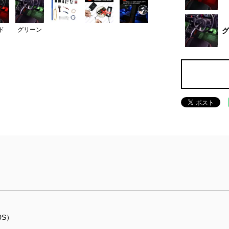
ド
グリーン
グ
0S）