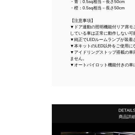
・青：0.5sq相当－長さ50cm
・橙：0.5sq相当－長さ50cm
【注意事項】
▼ドア連動の照明機能付リア席モ
している車は正常に動作しない可
▼純正でLEDルームランプが装
▼本キットのLED以外をご使用
▼アイドリングストップ搭載の車
ません。
▼オートパイロット機能付きの車
DETAIL
商品詳