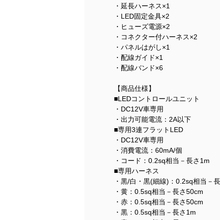
・延長ハーネス×1
・LED固定金具×2
・ヒューズ電源×2
・コネクター付ハーネス×2
・パネルはがし×1
・配線ガイド×1
・配線バンド×6
【商品仕様】
■LEDコントロールユニット
・DC12V車専用
・出力可能電流：2A以下
■専用3連フラットLED
・DC12V車専用
・消費電流：60mA/個
・コード：0.2sq相当－長さ1m
■専用ハーネス
・黒/白・黒(細線)：0.2sq相当－長
・黄：0.5sq相当－長さ50cm
・赤：0.5sq相当－長さ50cm
・黒：0.5sq相当－長さ1m