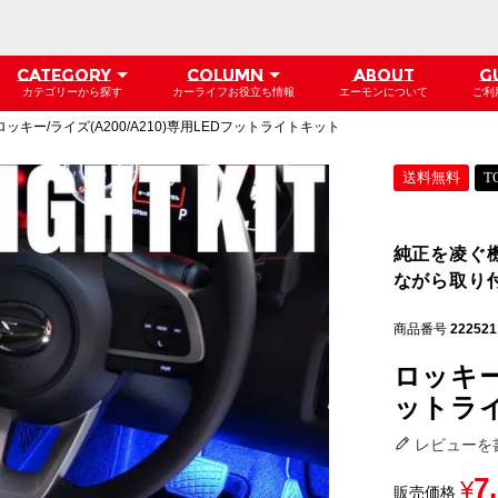
CATEGORY
COLUMN
ABOUT
G
カテゴリーから探す
カーライフお役立ち情報
エーモンについて
ご利
ロッキー/ライズ(A200/A210)専用LEDフットライトキット
送料無料
T
純正を凌ぐ
ながら取り
商品番号
222521
ロッキー/
ットラ
レビューを
7
¥
販売価格