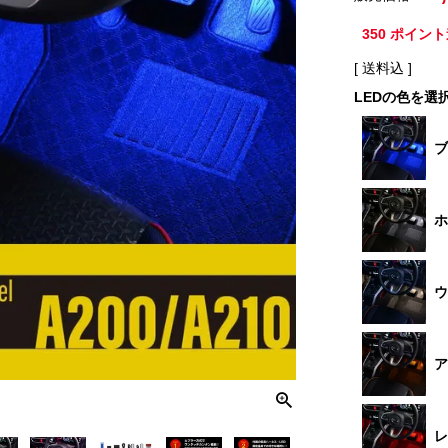
350
ポイント
送料込
LEDの色を選
ブ
ホ
ウ
ア
レ