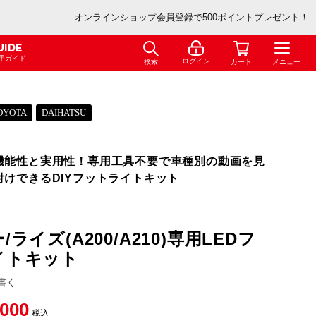
オンラインショップ会員登録で500ポイントプレゼント！
UIDE
用ガイド
ログイン
検索
カート
メニュー
OYOTA
DAIHATSU
機能性と実用性！専用工具不要で車種別の動画を見
付けできるDIYフットライトキット
ライズ(A200/A210)専用LEDフ
イトキット
書く
,000
税込