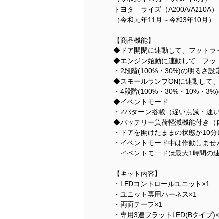
トヨタ ライズ（A200A/A210A）
（令和元年11月～令和3年10月）
【商品機能】
◆ドア開閉に連動して、フットライ
◆エンジン始動に連動して、フッ
・2段階(100%・30%)の明るさ
◆スモールランプONに連動して
・4段階(100%・30%・10%・
◆イベントモード
・2パターン搭載（遅い点滅・速
◆バッテリー負荷軽減機能付き（
・ドアを開けたままの状態が10
・イベントモード中は作動しませ
・イベントモードは最大1時間の
【キット内容】
・LEDコントロールユニット×1
・ユニット専用ハーネス×1
・両面テープ×1
・専用3連フラットLED(Bタイプ)×