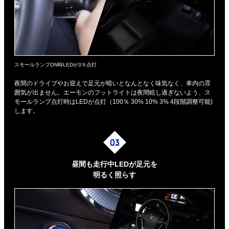
スモールランプON時LEDが3％点灯
夜間のドライブやお迎えで足元が暗いとなんとなく味気なく、車内の雰
囲気が出ません。エーモンのフットライトは夜間眩し過ぎないよう、ス
モールランプ点灯時はLEDが点灯（100％ 30% 10% 3% 4段階調整可能)
します。
昼間も走行中LEDが足元を
明るく照らす