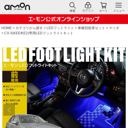
ログイン
検索
カート
メニュー
HOME
カテゴリから探す
LEDフットライト
車種別前席セット
マツダ
CX-5(KEE/KE2)専用LEDフットライトキット