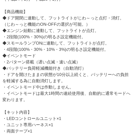
【商品機能】
◆ドア開閉に連動して、フットライトがじわ～っと点灯・消灯。
（じわ～っと機能のON-OFFの選択が可能。）
◆エンジン始動に連動して、フットライトが点灯。
・2段階(100%・30%)の明るさ設定機能付。
◆スモールランプONに連動して、フットライトが点灯。
・4段階(100%・30%・10%・3%)の明るさ設定機能付。
◆イベントモード
・2パターン搭載（遅い点滅・速い点滅）
◆バッテリー負荷軽減機能付き（自動消灯）
・ドアを開けたままの状態が10分以上続くと、バッテリーへの負担
を軽減する為に自動消灯します。
・イベントモード中は作動しません。
・イベントモードは最大1時間の連続使用後、自動的に通常モードへ
変わります。
【キット内容】
・LEDコントロールユニット×1
・ユニット専用ハーネス×1
・両面テープ×1