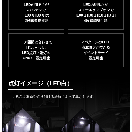
LEDの明るさが
LEDの明るさが
ACCオンで
スモールランプオンで
[100％][30％]の
[100％][30％][10％]
[3％]
2段階調整可能
4段階調整可能
ドア開閉に合わせて
2パターンのLED
[じわ～っ]と
点滅設定ができる
LED点灯・消灯の
イベントモード
ON/OFF設定可能
設定可能
点灯イメージ（LED白）
※明るさは車両や取り付ける場所によって異なります。