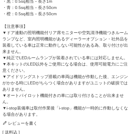
・黒：0.5sq相当－長さ1m
・青：0.5sq相当－長さ50cm
・橙：0.5sq相当－長さ50cm
【注意事項】
▼ドア連動の照明機能付リア席モニターや空気清浄機能つきルーム
ランプなど、室内照明機能があるディーラーオプション・社外品を
装着している車は正常に動作しない可能性がある為、取り付けが出
来ません。
▼純正でLEDルームランプが装着されている車には対応しません。
▼本キットのLED以外をご使用になる場合は、使用可能電力にご注
意ください。
▼アイドリングストップ搭載の車両は機能が作動した後、エンジン
がかかる時にLEDがちらつく場合がありますがユニットの破損では
ありません。
▼オートパイロット機能付きの車には取り付けることが出来ませ
ん。
▼i-stop装備車は取付作業後「i-stop」機能が一時的に作動しなくな
る場合があります。
レビューを書く
送料込