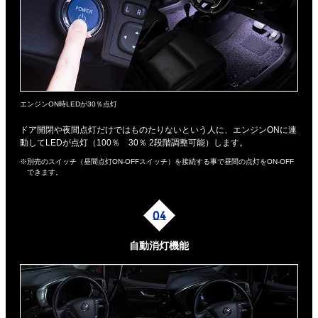
エンジンON時LEDが30％点灯
ドア開閉や夜間点灯だけではものたりないという人に、エンジンONに連
動してLEDが点灯（100％ 30％ 2段階調整可能）します。
※別売のスイッチ（昼間点灯ON-OFFスイッチ）を接続する事で昼間の点灯をON-OFF
できます。
自動消灯機能