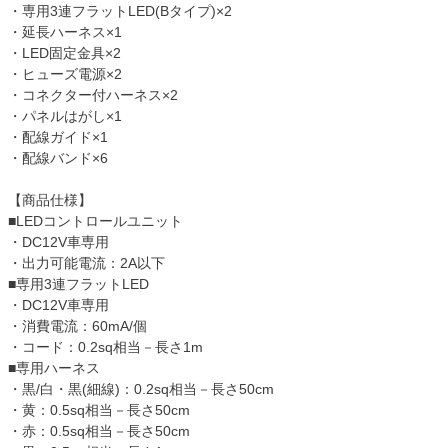
・専用3連フラットLED(Bタイプ)×2
・延長ハーネス×1
・LED固定金具×2
・ヒューズ電源×2
・コネクター付ハーネス×2
・パネルはがし×1
・配線ガイド×1
・配線バンド×6
【商品仕様】
■LEDコントロールユニット
・DC12V車専用
・出力可能電流：2A以下
■専用3連フラットLED
・DC12V車専用
・消費電流：60mA/個
・コード：0.2sq相当－長さ1m
■専用ハーネス
・黒/白・黒(細線)：0.2sq相当－長さ50cm
・黄：0.5sq相当－長さ50cm
・赤：0.5sq相当－長さ50cm