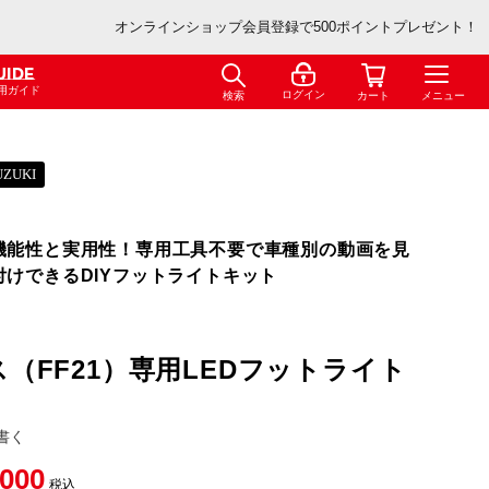
オンラインショップ会員登録で500ポイントプレゼント！
UIDE
用ガイド
ログイン
検索
カート
メニュー
UZUKI
機能性と実用性！専用工具不要で車種別の動画を見
付けできるDIYフットライトキット
（FF21）専用LEDフットライト
書く
,000
税込