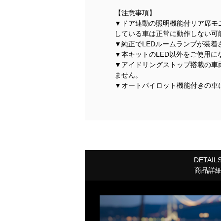
【注意事項】
▼ドア連動の照明機能付リア席モ
している車は正常に動作しない可
▼純正でLEDルームランプが装
▼本キットのLED以外をご使用
▼アイドリングストップ搭載の車
ません。
▼オートパイロット機能付きの車
DETAIL
商品詳