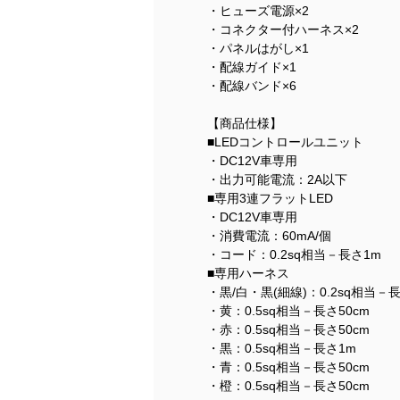
・ヒューズ電源×2
・コネクター付ハーネス×2
・パネルはがし×1
・配線ガイド×1
・配線バンド×6
【商品仕様】
■LEDコントロールユニット
・DC12V車専用
・出力可能電流：2A以下
■専用3連フラットLED
・DC12V車専用
・消費電流：60mA/個
・コード：0.2sq相当－長さ1m
■専用ハーネス
・黒/白・黒(細線)：0.2sq相当－長
・黄：0.5sq相当－長さ50cm
・赤：0.5sq相当－長さ50cm
・黒：0.5sq相当－長さ1m
・青：0.5sq相当－長さ50cm
・橙：0.5sq相当－長さ50cm