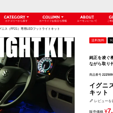
CATEGORY
COLUMN
ABOUT
G
カテゴリーから探す
カーライフお役立ち情報
エーモンについて
ご利
グニス（FF21）専用LEDフットライトキット
送料無料
S
純正を凌ぐ
ながら取り
商品番号
222509
イグニス
キット
レビューを
7
¥
販売価格