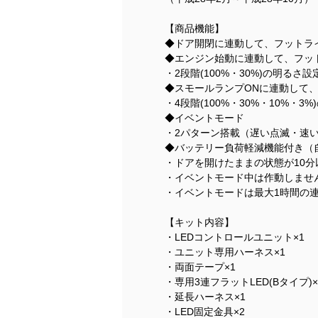
【商品機能】
◆ドア開閉に連動して、フットライ
◆エンジン始動に連動して、フッ
・2段階(100%・30%)の明るさ
◆スモールランプONに連動して
・4段階(100%・30%・10%・
◆イベントモード
・2パターン搭載（遅い点滅・速
◆バッテリー負荷軽減機能付き（
・ドアを開けたままの状態が10
・イベントモード中は作動しませ
・イベントモードは最大1時間の
【キット内容】
・LEDコントロールユニット×1
・ユニット専用ハーネス×1
・両面テープ×1
・専用3連フラットLED(Bタイプ)×
・延長ハーネス×1
・LED固定金具×2