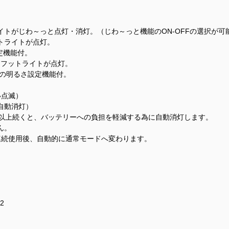
トがじわ～っと点灯・消灯。（じわ～っと機能のON-OFFの選択が可
トライトが点灯。
設定機能付。
、フットライトが点灯。
3%)の明るさ設定機能付。
い点滅）
自動消灯）
分以上続くと、バッテリーへの負担を軽減する為に自動消灯します。
ん。
連続使用後、自動的に通常モードへ変わります。
2