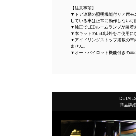
【注意事項】
▼ドア連動の照明機能付リア席モ
している車は正常に動作しない可
▼純正でLEDルームランプが装
▼本キットのLED以外をご使用
▼アイドリングストップ搭載の車
ません。
▼オートパイロット機能付きの車
DETAIL
商品詳