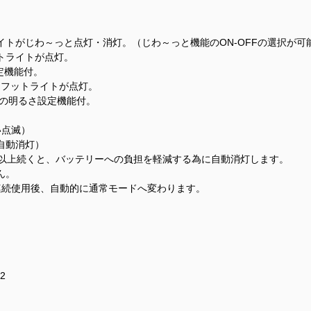
トがじわ～っと点灯・消灯。（じわ～っと機能のON-OFFの選択が可
トライトが点灯。
設定機能付。
、フットライトが点灯。
3%)の明るさ設定機能付。
い点滅）
自動消灯）
分以上続くと、バッテリーへの負担を軽減する為に自動消灯します。
ん。
連続使用後、自動的に通常モードへ変わります。
2