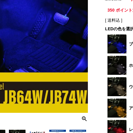
350
ポイント
送料込
LEDの色を選
ブ
ホ
ウ
ア
レ