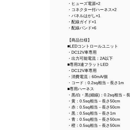
・ヒューズ電源×2
・コネクター付ハーネス×2
・パネルはがし×1
・配線ガイド×1
・配線バンド×6
【商品仕様】
■LEDコントロールユニット
・DC12V車専用
・出力可能電流：2A以下
■専用3連フラットLED
・DC12V車専用
・消費電流：60mA/個
・コード：0.2sq相当－長さ1m
■専用ハーネス
・黒/白・黒(細線)：0.2sq相当－長
・黄：0.5sq相当－長さ50cm
・赤：0.5sq相当－長さ50cm
・黒：0.5sq相当－長さ1m
・青：0.5sq相当－長さ50cm
・橙：0.5sq相当－長さ50cm