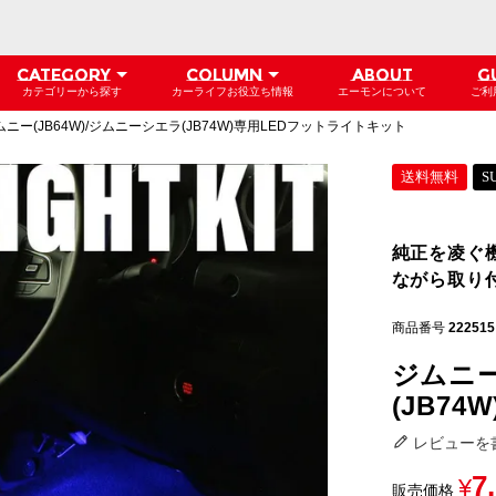
CATEGORY
COLUMN
ABOUT
G
カテゴリーから探す
カーライフお役立ち情報
エーモンについて
ご利
ムニー(JB64W)/ジムニーシエラ(JB74W)専用LEDフットライトキット
送料無料
S
純正を凌ぐ
ながら取り
商品番号
222515
ジムニー
(JB7
レビューを
7
¥
販売価格