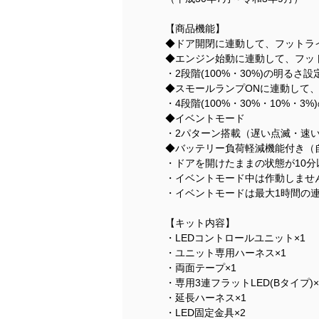
【商品機能】
◆ドア開閉に連動して、フットライ
◆エンジン始動に連動して、フッ
・2段階(100%・30%)の明るさ
◆スモールランプONに連動して
・4段階(100%・30%・10%・
◆イベントモード
・2パターン搭載（遅い点滅・速
◆バッテリー負荷軽減機能付き（
・ドアを開けたままの状態が10
・イベントモード中は作動しませ
・イベントモードは最大1時間の
【キット内容】
・LEDコントロールユニット×1
・ユニット専用ハーネス×1
・両面テープ×1
・専用3連フラットLED(Bタイプ)×
・延長ハーネス×1
・LED固定金具×2