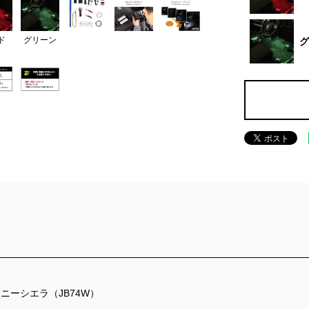
ド
グリーン
グ
ニーシエラ（JB74W）