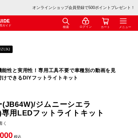
オンラインショップ会員登録で500ポイントプレゼント！
UIDE
用ガイド
ログイン
検索
カート
メニュー
UZUKI
機能性と実用性！専用工具不要で車種別の動画を見
付けできるDIYフットライトキット
(JB64W)/ジムニーシエラ
4W)専用LEDフットライトキット
書く
,000
税込