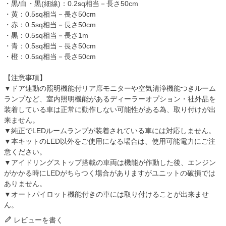
・黒/白・黒(細線)：0.2sq相当－長さ50cm
・黄：0.5sq相当－長さ50cm
・赤：0.5sq相当－長さ50cm
・黒：0.5sq相当－長さ1m
・青：0.5sq相当－長さ50cm
・橙：0.5sq相当－長さ50cm
【注意事項】
▼ドア連動の照明機能付リア席モニターや空気清浄機能つきルーム
ランプなど、室内照明機能があるディーラーオプション・社外品を
装着している車は正常に動作しない可能性がある為、取り付けが出
来ません。
▼純正でLEDルームランプが装着されている車には対応しません。
▼本キットのLED以外をご使用になる場合は、使用可能電力にご注
意ください。
▼アイドリングストップ搭載の車両は機能が作動した後、エンジン
がかかる時にLEDがちらつく場合がありますがユニットの破損では
ありません。
▼オートパイロット機能付きの車には取り付けることが出来ませ
ん。
レビューを書く