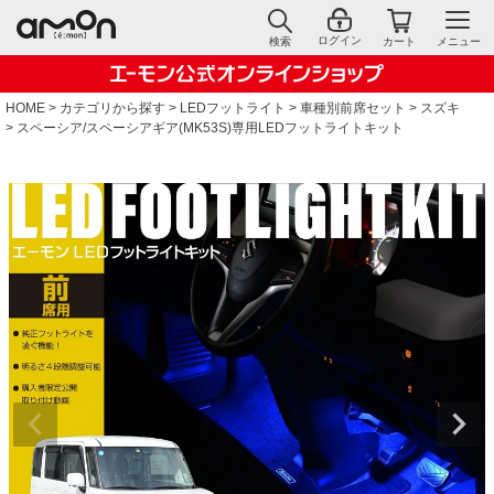
ログイン
検索
カート
メニュー
HOME
カテゴリから探す
LEDフットライト
車種別前席セット
スズキ
スペーシア/スペーシアギア(MK53S)専用LEDフットライトキット