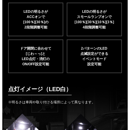
LEDの明るさが
LEDの明るさが
ACCオンで
スモールランプオンで
[100％][30％]の
[100％][30％][10％]
[3％]
2段階調整可能
4段階調整可能
ドア開閉に合わせて
2パターンのLED
[じわ～っ]と
点滅設定ができる
LED点灯・消灯の
イベントモード
ON/OFF設定可能
設定可能
点灯イメージ（LED白）
※明るさは車両や取り付ける場所によって異なります。