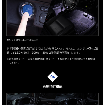
エンジンON時LEDが30％点灯
ドア開閉や夜間点灯だけではものたりないという人に、エンジンONに連
動してLEDが点灯（100％ 30％ 2段階調整可能）します。
※別売のスイッチ（昼間点灯ON-OFFスイッチ）を接続する事で昼間の点灯をON-OFF
できます。
自動消灯機能