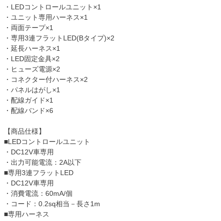
・LEDコントロールユニット×1
・ユニット専用ハーネス×1
・両面テープ×1
・専用3連フラットLED(Bタイプ)×2
・延長ハーネス×1
・LED固定金具×2
・ヒューズ電源×2
・コネクター付ハーネス×2
・パネルはがし×1
・配線ガイド×1
・配線バンド×6
【商品仕様】
■LEDコントロールユニット
・DC12V車専用
・出力可能電流：2A以下
■専用3連フラットLED
・DC12V車専用
・消費電流：60mA/個
・コード：0.2sq相当－長さ1m
■専用ハーネス