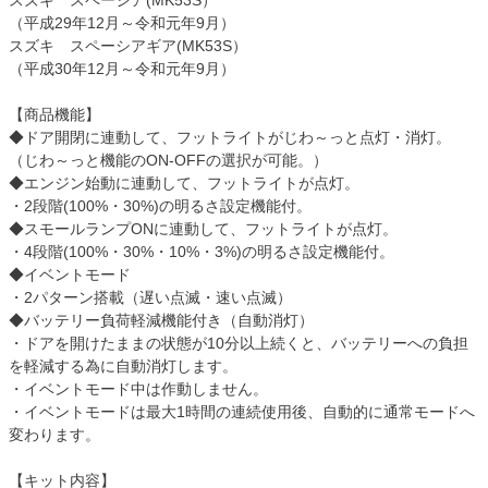
スズキ スペーシア(MK53S）
（平成29年12月～令和元年9月）
スズキ スペーシアギア(MK53S）
（平成30年12月～令和元年9月）
【商品機能】
◆ドア開閉に連動して、フットライトがじわ～っと点灯・消灯。
（じわ～っと機能のON-OFFの選択が可能。）
◆エンジン始動に連動して、フットライトが点灯。
・2段階(100%・30%)の明るさ設定機能付。
◆スモールランプONに連動して、フットライトが点灯。
・4段階(100%・30%・10%・3%)の明るさ設定機能付。
◆イベントモード
・2パターン搭載（遅い点滅・速い点滅）
◆バッテリー負荷軽減機能付き（自動消灯）
・ドアを開けたままの状態が10分以上続くと、バッテリーへの負担
を軽減する為に自動消灯します。
・イベントモード中は作動しません。
・イベントモードは最大1時間の連続使用後、自動的に通常モードへ
変わります。
【キット内容】