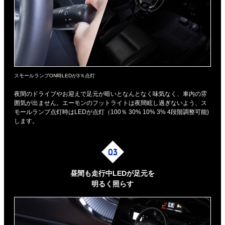
スモールランプON時LEDが3％点灯
夜間のドライブやお迎えで足元が暗いとなんとなく味気なく、車内の雰
囲気が出ません。エーモンのフットライトは夜間眩し過ぎないよう、ス
モールランプ点灯時はLEDが点灯（100％ 30% 10% 3% 4段階調整可能)
します。
昼間も走行中LEDが足元を
明るく照らす