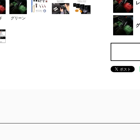
レ
ド
グリーン
グ