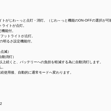
トがじわ～っと点灯・消灯。（じわ～っと機能のON-OFFの選択が可
トライトが点灯。
設定機能付。
、フットライトが点灯。
3%)の明るさ設定機能付。
い点滅）
自動消灯）
分以上続くと、バッテリーへの負担を軽減する為に自動消灯します。
ん。
連続使用後、自動的に通常モードへ変わります。
2