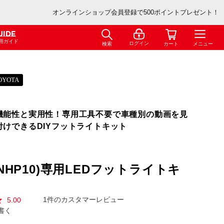
オンラインショップ会員登録で500ポイントプレゼント！
UIDE
用ガイド
ログイン
検索
カート
メニュー
OYOTA
機能性と実用性！専用工具不要で車種別の動画を見
付けできるDIYフットライトキット
NHP10)専用LEDフットライトキ
1
5.00
書く