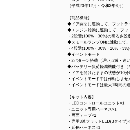
（平成23年12月～令和3年6月）
【商品機能】
◆ドア開閉に連動して、フットライ
◆エンジン始動に連動して、フッ
・2段階(100%・30%)の明るさ
◆スモールランプONに連動して
・4段階(100%・30%・10%・
◆イベントモード
・2パターン搭載（遅い点滅・速
◆バッテリー負荷軽減機能付き（
・ドアを開けたままの状態が10
・イベントモード中は作動しませ
・イベントモードは最大1時間の
【キット内容】
・LEDコントロールユニット×1
・ユニット専用ハーネス×1
・両面テープ×1
・専用3連フラットLED(Bタイプ)×
・延長ハーネス×1