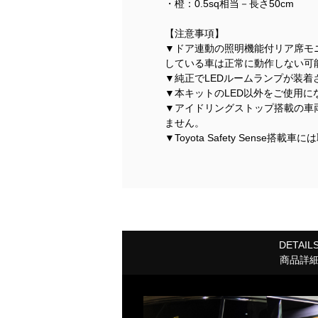
・橙：0.5sq相当－長さ50cm
【注意事項】
▼ドア連動の照明機能付リア席モ
している車は正常に動作しない可
▼純正でLEDルームランプが装
▼本キットのLED以外をご使用
▼アイドリングストップ搭載の車
ません。
▼Toyota Safety Sense
DETAIL
商品詳