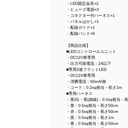
・LED固定金具×2
・ヒューズ電源×3
・コネクター付ハーネス×1
・パネルはがし×1
・配線ガイド×1
・配線バンド×6
【商品仕様】
■LEDコントロールユニット
・DC12V車専用
・出力可能電流：2A以下
■専用3連フラットLED
・DC12V車専用
・消費電流：60mA/個
・コード：0.2sq相当－長さ1m
■専用ハーネス
・黒/白・黒(細線)：0.2sq相当－長
・黄：0.5sq相当－長さ50cm
・赤：0.5sq相当－長さ50cm
・黒：0.5sq相当－長さ1m
・青：0.5sq相当－長さ50cm