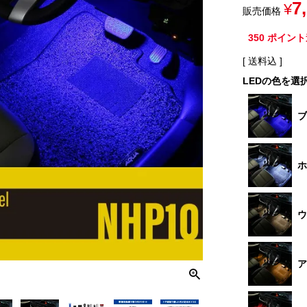
7
¥
販売価格
350
ポイント
送料込
LEDの色を選
ブ
ホ
ウ
ア