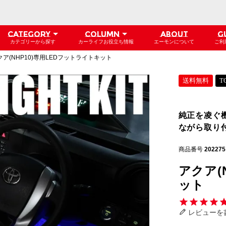
CATEGORY
COLUMN
ABOUT
G
カテゴリーから探す
カーライフお役立ち情報
エーモンについて
ご利
クア(NHP10)専用LEDフットライトキット
送料無料
T
純正を凌ぐ
ながら取り
商品番号
202275
アクア(
ット
レビューを