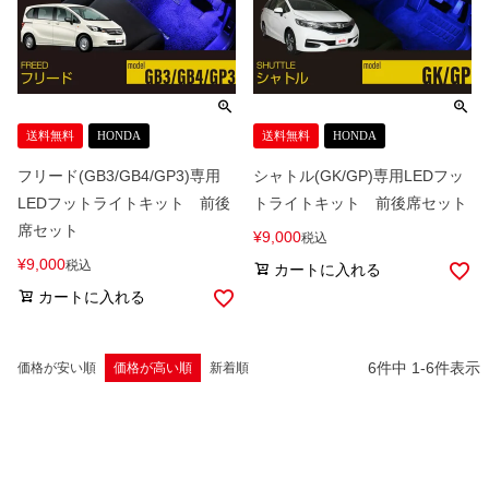
送料無料
HONDA
送料無料
HONDA
フリード(GB3/GB4/GP3)専用
シャトル(GK/GP)専用LEDフッ
LEDフットライトキット 前後
トライトキット 前後席セット
席セット
¥
9,000
税込
¥
9,000
税込
カートに入れる
カートに入れる
6
件中
1
-
6
件表示
価格が安い順
価格が高い順
新着順