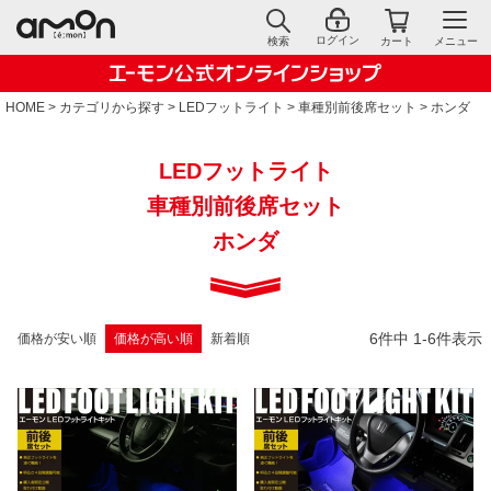
ログイン
検索
カート
メニュー
HOME
カテゴリから探す
LEDフットライト
車種別前後席セット
ホンダ
LEDフットライト
車種別前後席セット
ホンダ
6
件中
1
-
6
件表示
価格が安い順
価格が高い順
新着順