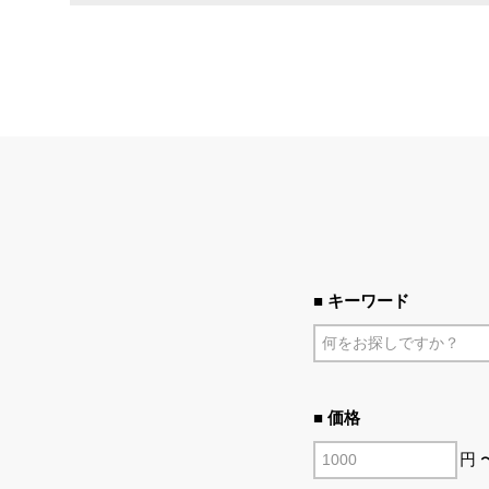
■ キーワード
■ 価格
円 