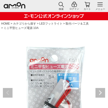
ログイン
検索
カート
メニュー
HOME
カテゴリから探す
LEDフットライト
取付パーツ＆工具
ミニ平型ヒューズ電源 10A