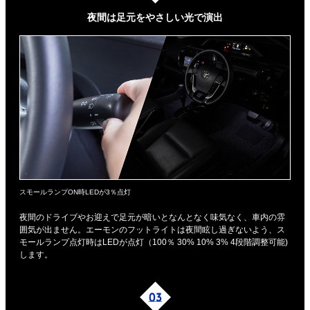
夜間は足元を
やさしい光で演出
スモールランプON時LEDが3％点灯
夜間のドライブやお迎えで足元が暗いとなんとなく味気なく、車内の雰
囲気が出ません。エーモンのフットライトは夜間眩し過ぎないよう、ス
モールランプ点灯時はLEDが点灯（100％ 30% 10% 3% 4段階調整可能)
します。