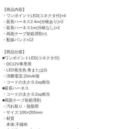
【商品内容】
・ワンポイントLED(コネクタ付)×4
・延長ハーネス2.4m(分岐あり)×2
・延長ハーネス1m(分岐なし)×2
・両面テープ前処理剤×1
・配線バンド×12
【商品仕様】
■ワンポイントLED(コネクタ付)
・DC12V車専用
・LED発光色:青または白
・消費電流:20mA/個
・コードの太さ:0.2sq相当
■延長ハーネス
・コードの太さ:0.2sq相当
■両面テープ前処理剤
・汚れ取り・脱脂用
・サイズ:100×200mm
・材質
本体:不織布