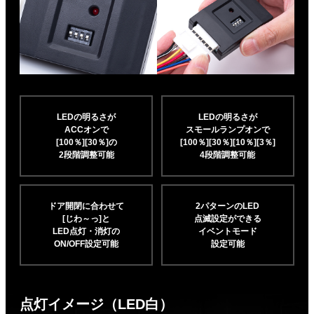
LEDの明るさが
LEDの明るさが
ACCオンで
スモールランプオンで
[100％][30％]の
[100％][30％][10％]
[3％]
2段階調整可能
4段階調整可能
ドア開閉に合わせて
2パターンのLED
[じわ～っ]と
点滅設定ができる
LED点灯・消灯の
イベントモード
ON/OFF設定可能
設定可能
点灯イメージ（LED白）