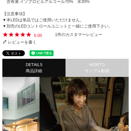
含有液:イソプロピルアルコール70% 水30%
【注意事項】
▼本LEDは単品ではご使用いただけません。
▼別売のLEDコントロールユニットと一緒にご使用下さい。
1
5.00
レビューを書く
DETAILS
HOWTO
商品詳細
サンプル動画