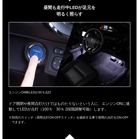
昼間も走行中LEDが足元を
明るく照らす
エンジンON時LEDが30％点灯
ドア開閉や夜間点灯だけではものたりないという人に、エンジンONに連
動してLEDが点灯（100％ 30％ 2段階調整可能）します。
※別売のスイッチ（昼間点灯ON-OFFスイッチ）を接続する事で昼間の点灯をON-OFF
できます。