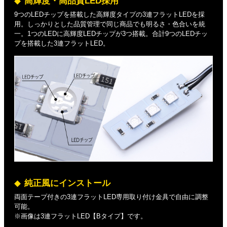
高輝度・高品質LED採用
9つのLEDチップを搭載した高輝度タイプの3連フラットLEDを採
用。しっかりとした品質管理で同じ商品でも明るさ・色合いを統
一。1つのLEDに高輝度LEDチップが3つ搭載。合計9つのLEDチッ
プを搭載した3連フラットLED。
純正風にインストール
両面テープ付きの3連フラットLED専用取り付け金具で自由に調整
可能。
※画像は3連フラットLED【Bタイプ】です。