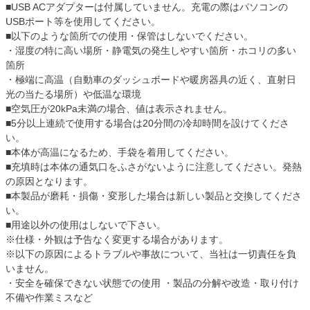
■USB ACアダプターは付属していません。充電の際はパソコンの
USBポート等を使用してください。
■以下のような箇所での使用・保管はしないでください。
・湿度の特に高い場所・静電気の発生しやすい箇所・ホコリの多い
箇所
・極端に高温（自動車のダッシュボードや暖房器具の近く、直射日
光の当たる場所）や低温な環境
■空気圧が20kPa未満の場合、値は表示されません。
■5分以上連続で使用する場合は20分間の冷却時間を設けてくださ
い。
■本体が高温になるため、手袋を着用してください。
■充填時は本体の通気口をふさがないように注意してください。発熱
の原因となります。
■本製品が磨耗・損傷・変形した場合は新しい製品と交換してくださ
い。
■用途以外の使用はしないで下さい。
※仕様・外観は予告なく変更する場合があります。
※以下の原因によるトラブルや事故について、当社は一切責任を負
いません。
・安全を確保できない状態での使用 ・製品の分解や改造・取り付け
不備や作業ミスなど