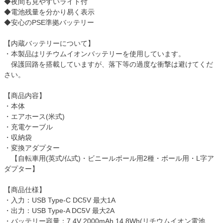
◆夜間も見やすいライト付
◆電池残量を分かり易く表示
◆安心のPSE準拠バッテリー
【内蔵バッテリーについて】
・本製品はリチウムイオンバッテリーを使用しています。
保護回路を搭載していますが、落下等の過度な衝撃は避けてくだ
さい。
【商品内容】
・本体
・エアホース(米式)
・充電ケーブル
・収納袋
・変換アダプター
【自転車用(英式/仏式)・ビニールボール用2種・ボール用・L字ア
ダプター】
【商品仕様】
・入力：USB Type-C DC5V 最大1A
・出力：USB Type-A DC5V 最大2A
・バッテリー容量：7.4V 2000mAh 14.8Wh(リチウムイオン電池