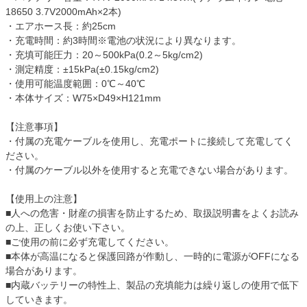
18650 3.7V2000mAh×2本)
・エアホース長：約25cm
・充電時間：約3時間※電池の状況により異なります。
・充填可能圧力：20～500kPa(0.2～5kg/cm2)
・測定精度：±15kPa(±0.15kg/cm2)
・使用可能温度範囲：0℃～40℃
・本体サイズ：W75×D49×H121mm
【注意事項】
・付属の充電ケーブルを使用し、充電ポートに接続して充電してく
ださい。
・付属のケーブル以外を使用すると充電できない場合があります。
【使用上の注意】
■人への危害・財産の損害を防止するため、取扱説明書をよくお読み
の上、正しくお使い下さい。
■ご使用の前に必ず充電してください。
■本体が高温になると保護回路が作動し、一時的に電源がOFFになる
場合があります。
■内蔵バッテリーの特性上、製品の充填能力は繰り返しの使用で低下
していきます。