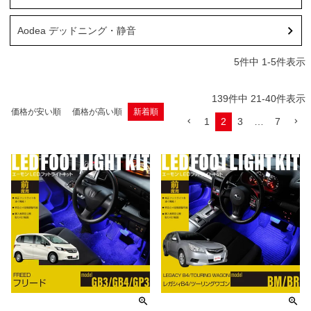
Aodea デッドニング・静音
5
件中
1
-
5
件表示
139
件中
21
-
40
件表示
価格が安い順
価格が高い順
新着順
1
2
3
…
7