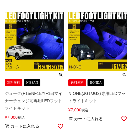
送料無料
NISSAN
送料無料
HONDA
ジューク(F15/NF15/YF15)マイ
N-ONE(JG1/JG2)専用LEDフッ
ナーチェンジ前専用LEDフット
トライトキット
ライトキット
¥
7,000
税込
¥
7,000
税込
カートに入れる
カートに入れる