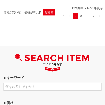
139
件中
21
-
40
件表示
価格が安い順
価格が高い順
新着順
1
2
3
…
7
SEARCH ITEM
アイテムを探す
■ キーワード
■ 価格