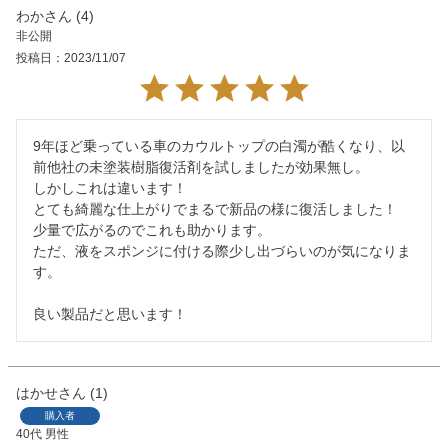
わか
4
非公開
投稿日
2023/11/07
9年ほど乗っている車のカウルトップの白濁が酷くなり、以
前他社の未塗装樹脂復活剤を試しましたが効果無し。

しかしこれは違います！

とても綺麗な仕上がりでまるで新品の様に復活しました！

少量で広がるのでこれも助かります。

ただ、液をスポンジに付ける際少し出づらいのが気になりま
す。

良い製品だと思います！
はかせ
1
購入者
40代
男性