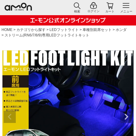
ログイン
検索
カート
メニュー
HOME
カテゴリから探す
LEDフットライト
車種別前席セット
ホンダ
ストリーム(RN6/7/8/9)専用LEDフットライトキット