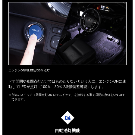
エンジンON時LEDが30％点灯
ドア開閉や夜間点灯だけではものたりないという人に、エンジンONに連
動してLEDが点灯（100％ 30％ 2段階調整可能）します。
※別売のスイッチ（昼間点灯ON-OFFスイッチ）を接続する事で昼間の点灯をON-OFF
できます。
自動消灯機能