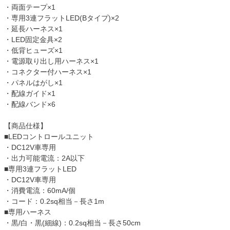
・両面テープ×1
・専用3連フラットLED(Bタイプ)×2
・延長ハーネス×1
・LED固定金具×2
・低背ヒューズ×1
・電源取り出し用ハーネス×1
・コネクター付ハーネス×1
・パネルはがし×1
・配線ガイド×1
・配線バンド×6
【商品仕様】
■LEDコントロールユニット
・DC12V車専用
・出力可能電流：2A以下
■専用3連フラットLED
・DC12V車専用
・消費電流：60mA/個
・コード：0.2sq相当－長さ1m
■専用ハーネス
・黒/白・黒(細線)：0.2sq相当－長さ50cm