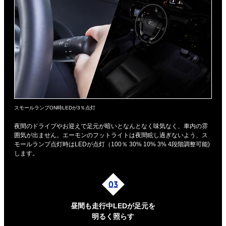
スモールランプON時LEDが3％点灯
夜間のドライブやお迎えで足元が暗いとなんとなく味気なく、車内の雰
囲気が出ません。エーモンのフットライトは夜間眩し過ぎないよう、ス
モールランプ点灯時はLEDが点灯（100％ 30% 10% 3% 4段階調整可能)
します。
昼間も走行中LEDが足元を
明るく照らす