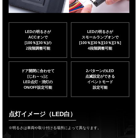
LEDの明るさが
LEDの明るさが
ACCオンで
スモールランプオンで
[100％][30％]の
[100％][30％][10％]
[3％]
2段階調整可能
4段階調整可能
ドア開閉に合わせて
2パターンのLED
[じわ～っ]と
点滅設定ができる
LED点灯・消灯の
イベントモード
ON/OFF設定可能
設定可能
点灯イメージ（LED白）
※明るさは車両や取り付ける場所によって異なります。