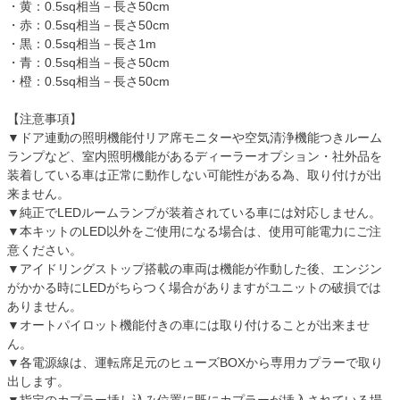
・黄：0.5sq相当－長さ50cm
・赤：0.5sq相当－長さ50cm
・黒：0.5sq相当－長さ1m
・青：0.5sq相当－長さ50cm
・橙：0.5sq相当－長さ50cm
【注意事項】
▼ドア連動の照明機能付リア席モニターや空気清浄機能つきルーム
ランプなど、室内照明機能があるディーラーオプション・社外品を
装着している車は正常に動作しない可能性がある為、取り付けが出
来ません。
▼純正でLEDルームランプが装着されている車には対応しません。
▼本キットのLED以外をご使用になる場合は、使用可能電力にご注
意ください。
▼アイドリングストップ搭載の車両は機能が作動した後、エンジン
がかかる時にLEDがちらつく場合がありますがユニットの破損では
ありません。
▼オートパイロット機能付きの車には取り付けることが出来ませ
ん。
▼各電源線は、運転席足元のヒューズBOXから専用カプラーで取り
出します。