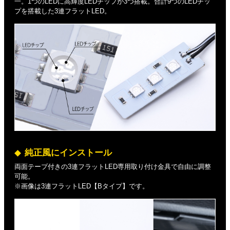
一。1つのLEDに高輝度LEDチップが3つ搭載。合計9つのLEDチッ
プを搭載した3連フラットLED。
純正風にインストール
両面テープ付きの3連フラットLED専用取り付け金具で自由に調整
可能。
※画像は3連フラットLED【Bタイプ】です。