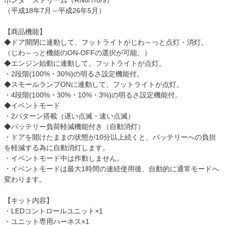
ホンダ ストリーム（RN6/7/8/9）
（平成18年7月～平成26年5月）
【商品機能】
◆ドア開閉に連動して、フットライトがじわ～っと点灯・消灯。
（じわ～っと機能のON-OFFの選択が可能。）
◆エンジン始動に連動して、フットライトが点灯。
・2段階(100%・30%)の明るさ設定機能付。
◆スモールランプONに連動して、フットライトが点灯。
・4段階(100%・30%・10%・3%)の明るさ設定機能付。
◆イベントモード
・2パターン搭載（遅い点滅・速い点滅）
◆バッテリー負荷軽減機能付き（自動消灯）
・ドアを開けたままの状態が10分以上続くと、バッテリーへの負担
を軽減する為に自動消灯します。
・イベントモード中は作動しません。
・イベントモードは最大1時間の連続使用後、自動的に通常モードへ
変わります。
【キット内容】
・LEDコントロールユニット×1
・ユニット専用ハーネス×1