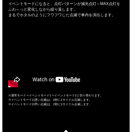
イベントモードになると、点灯パターンが減光点灯～MAX点灯を
ふわ～っと変化しながら繰り返します。
まるでホタルのようにフワフワした点滅で車内を演出します。
※通常モード⇒イベントモード1⇒イベントモード2と切り替わります。
※イベントモード1(遅い点滅)は、4秒に1サイクル点滅します。
※イベントモード2(早い点滅)は、2秒に1サイクル点滅します。