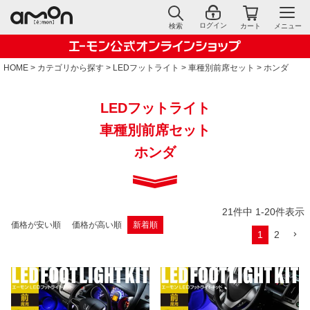
ログイン
検索
カート
メニュー
HOME
カテゴリから探す
LEDフットライト
車種別前席セット
ホンダ
LEDフットライト
車種別前席セット
ホンダ
21
件中
1
-
20
件表示
価格が安い順
価格が高い順
新着順
1
2