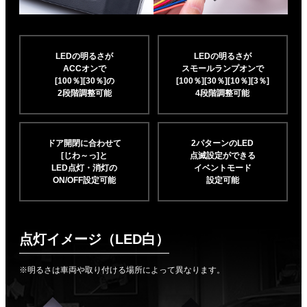
LEDの明るさが
LEDの明るさが
ACCオンで
スモールランプオンで
[100％][30％]の
[100％][30％][10％]
[3％]
2段階調整可能
4段階調整可能
ドア開閉に合わせて
2パターンのLED
[じわ～っ]と
点滅設定ができる
LED点灯・消灯の
イベントモード
ON/OFF設定可能
設定可能
点灯イメージ（LED白）
※明るさは車両や取り付ける場所によって異なります。