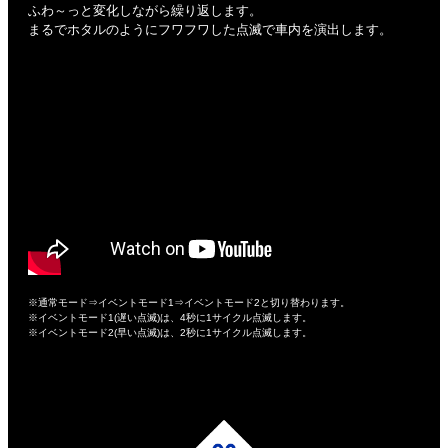
ふわ～っと変化しながら繰り返します。
まるでホタルのようにフワフワした点滅で車内を演出します。
※通常モード⇒イベントモード1⇒イベントモード2と切り替わります。
※イベントモード1(遅い点滅)は、4秒に1サイクル点滅します。
※イベントモード2(早い点滅)は、2秒に1サイクル点滅します。