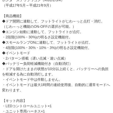
ホンダ ステップワゴン（RG1/2/3/4）
（平成17年5月～平成21年9月）
【商品機能】
◆ドア開閉に連動して、フットライトがじわ～っと点灯・消灯。
（じわ～っと機能のON-OFFの選択が可能。）
◆エンジン始動に連動して、フットライトが点灯。
・2段階(100%・30%)の明るさ設定機能付。
◆スモールランプONに連動して、フットライトが点灯。
・4段階(100%・30%・10%・3%)の明るさ設定機能付。
◆イベントモード
・2パターン搭載（遅い点滅・速い点滅）
◆バッテリー負荷軽減機能付き（自動消灯）
・ドアを開けたままの状態が10分以上続くと、バッテリーへの負担
を軽減する為に自動消灯します。
・イベントモード中は作動しません。
・イベントモードは最大1時間の連続使用後、自動的に通常モードへ
変わります。
【キット内容】
・LEDコントロールユニット×1
・ユニット専用ハーネス×1