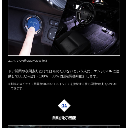
エンジンON時LEDが30％点灯
ドア開閉や夜間点灯だけではものたりないという人に、エンジンONに連
動してLEDが点灯（100％ 30％ 2段階調整可能）します。
※別売のスイッチ（昼間点灯ON-OFFスイッチ）を接続する事で昼間の点灯をON-OFF
できます。
自動消灯機能