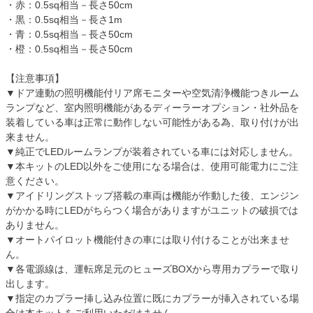
・赤：0.5sq相当－長さ50cm
・黒：0.5sq相当－長さ1m
・青：0.5sq相当－長さ50cm
・橙：0.5sq相当－長さ50cm
【注意事項】
▼ドア連動の照明機能付リア席モニターや空気清浄機能つきルーム
ランプなど、室内照明機能があるディーラーオプション・社外品を
装着している車は正常に動作しない可能性がある為、取り付けが出
来ません。
▼純正でLEDルームランプが装着されている車には対応しません。
▼本キットのLED以外をご使用になる場合は、使用可能電力にご注
意ください。
▼アイドリングストップ搭載の車両は機能が作動した後、エンジン
がかかる時にLEDがちらつく場合がありますがユニットの破損では
ありません。
▼オートパイロット機能付きの車には取り付けることが出来ませ
ん。
▼各電源線は、運転席足元のヒューズBOXから専用カプラーで取り
出します。
▼指定のカプラー挿し込み位置に既にカプラーが挿入されている場