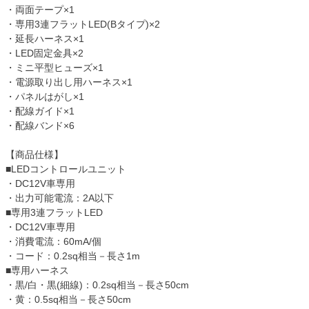
・両面テープ×1
・専用3連フラットLED(Bタイプ)×2
・延長ハーネス×1
・LED固定金具×2
・ミニ平型ヒューズ×1
・電源取り出し用ハーネス×1
・パネルはがし×1
・配線ガイド×1
・配線バンド×6
【商品仕様】
■LEDコントロールユニット
・DC12V車専用
・出力可能電流：2A以下
■専用3連フラットLED
・DC12V車専用
・消費電流：60mA/個
・コード：0.2sq相当－長さ1m
■専用ハーネス
・黒/白・黒(細線)：0.2sq相当－長さ50cm
・黄：0.5sq相当－長さ50cm