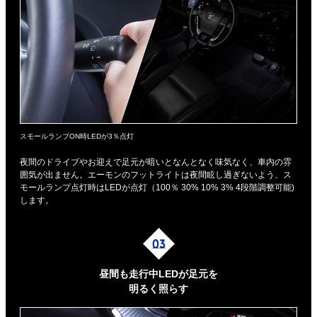
スモールランプON時LEDが3％点灯
夜間のドライブやお迎えで足元が暗いとなんとなく味気なく、車内の雰
囲気が出ません。エーモンのフットライトは夜間眩し過ぎないよう、ス
モールランプ点灯時はLEDが点灯（100％ 30% 10% 3% 4段階調整可能)
します。
昼間も走行中LEDが足元を
明るく照らす