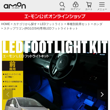
ログイン
検索
カート
メニュー
HOME
カテゴリから探す
LEDフットライト
車種別前席セット
ホンダ
ステップワゴン(RG1/2/3/4)専用LEDフットライトキット