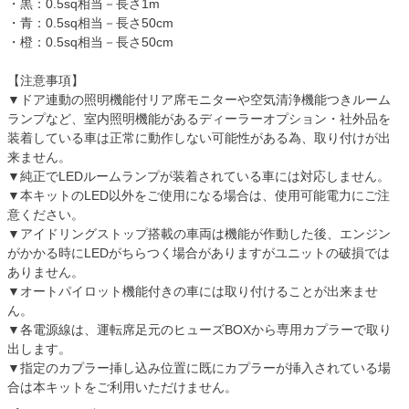
・黒：0.5sq相当－長さ1m
・青：0.5sq相当－長さ50cm
・橙：0.5sq相当－長さ50cm
【注意事項】
▼ドア連動の照明機能付リア席モニターや空気清浄機能つきルーム
ランプなど、室内照明機能があるディーラーオプション・社外品を
装着している車は正常に動作しない可能性がある為、取り付けが出
来ません。
▼純正でLEDルームランプが装着されている車には対応しません。
▼本キットのLED以外をご使用になる場合は、使用可能電力にご注
意ください。
▼アイドリングストップ搭載の車両は機能が作動した後、エンジン
がかかる時にLEDがちらつく場合がありますがユニットの破損では
ありません。
▼オートパイロット機能付きの車には取り付けることが出来ませ
ん。
▼各電源線は、運転席足元のヒューズBOXから専用カプラーで取り
出します。
▼指定のカプラー挿し込み位置に既にカプラーが挿入されている場
合は本キットをご利用いただけません。