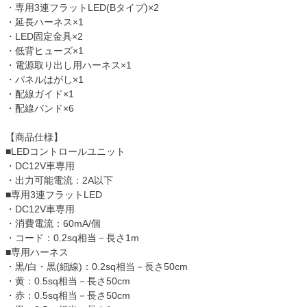
・専用3連フラットLED(Bタイプ)×2
・延長ハーネス×1
・LED固定金具×2
・低背ヒューズ×1
・電源取り出し用ハーネス×1
・パネルはがし×1
・配線ガイド×1
・配線バンド×6
【商品仕様】
■LEDコントロールユニット
・DC12V車専用
・出力可能電流：2A以下
■専用3連フラットLED
・DC12V車専用
・消費電流：60mA/個
・コード：0.2sq相当－長さ1m
■専用ハーネス
・黒/白・黒(細線)：0.2sq相当－長さ50cm
・黄：0.5sq相当－長さ50cm
・赤：0.5sq相当－長さ50cm