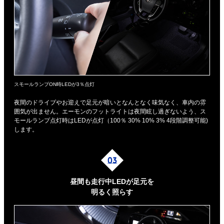
スモールランプON時LEDが3％点灯
夜間のドライブやお迎えで足元が暗いとなんとなく味気なく、車内の雰
囲気が出ません。エーモンのフットライトは夜間眩し過ぎないよう、ス
モールランプ点灯時はLEDが点灯（100％ 30% 10% 3% 4段階調整可能)
します。
昼間も走行中LEDが足元を
明るく照らす