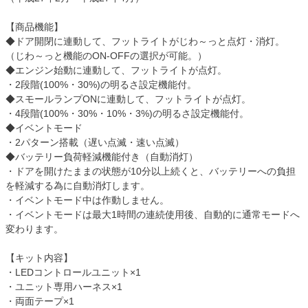
【商品機能】
◆ドア開閉に連動して、フットライトがじわ～っと点灯・消灯。
（じわ～っと機能のON-OFFの選択が可能。）
◆エンジン始動に連動して、フットライトが点灯。
・2段階(100%・30%)の明るさ設定機能付。
◆スモールランプONに連動して、フットライトが点灯。
・4段階(100%・30%・10%・3%)の明るさ設定機能付。
◆イベントモード
・2パターン搭載（遅い点滅・速い点滅）
◆バッテリー負荷軽減機能付き（自動消灯）
・ドアを開けたままの状態が10分以上続くと、バッテリーへの負担
を軽減する為に自動消灯します。
・イベントモード中は作動しません。
・イベントモードは最大1時間の連続使用後、自動的に通常モードへ
変わります。
【キット内容】
・LEDコントロールユニット×1
・ユニット専用ハーネス×1
・両面テープ×1