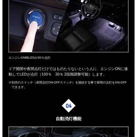
エンジンON時LEDが30％点灯
ドア開閉や夜間点灯だけではものたりないという人に、エンジンONに連
動してLEDが点灯（100％ 30％ 2段階調整可能）します。
※別売のスイッチ（昼間点灯ON-OFFスイッチ）を接続する事で昼間の点灯をON-OFF
できます。
自動消灯機能