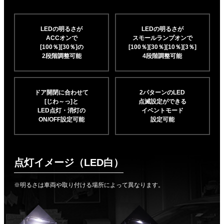
LEDの明るさが
LEDの明るさが
ACCオンで
スモールランプオンで
[100％][30％]の
[100％][30％][10％]
[3％]
2段階調整可能
4段階調整可能
ドア開閉に合わせて
2パターンのLED
[じわ～っ]と
点滅設定ができる
LED点灯・消灯の
イベントモード
ON/OFF設定可能
設定可能
点灯イメージ（LED白）
※明るさは車両や取り付ける場所によって異なります。