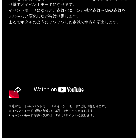
り返すとイベントモードになります。
イベントモードになると、点灯パターンが減光点灯～MAX点灯を
ふわ～っと変化しながら繰り返します。
まるでホタルのようにフワフワした点滅で車内を演出します。
※通常モード⇒イベントモード1⇒イベントモード2と切り替わります。
※イベントモード1(遅い点滅)は、4秒に1サイクル点滅します。
※イベントモード2(早い点滅)は、2秒に1サイクル点滅します。