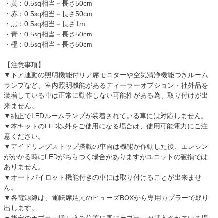
・黄：0.5sq相当－長さ50cm
・赤：0.5sq相当－長さ50cm
・黒：0.5sq相当－長さ1m
・青：0.5sq相当－長さ50cm
・橙：0.5sq相当－長さ50cm
【注意事項】
▼ドア連動の照明機能付リア席モニターや空気清浄機能つきルーム
ランプなど、室内照明機能があるディーラーオプション・社外品を
装着している車は正常に動作しない可能性がある為、取り付けが出
来ません。
▼純正でLEDルームランプが装着されている車には対応しません。
▼本キットのLED以外をご使用になる場合は、使用可能電力にご注
意ください。
▼アイドリングストップ搭載の車両は機能が作動した後、エンジン
がかかる時にLEDがちらつく場合がありますがユニットの破損では
ありません。
▼オートパイロット機能付きの車には取り付けることが出来ませ
ん。
▼各電源線は、運転席足元のヒューズBOXから専用カプラーで取り
出します。