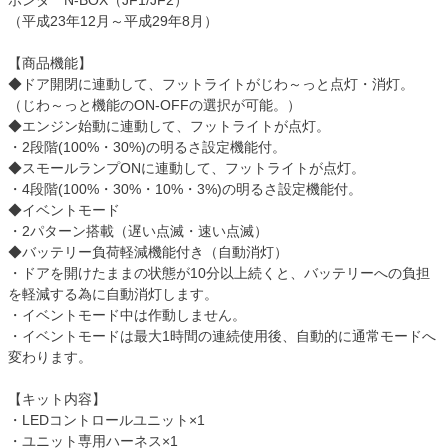
ホンダ N-BOX（JF1/JF2）
（平成23年12月～平成29年8月）
【商品機能】
◆ドア開閉に連動して、フットライトがじわ～っと点灯・消灯。
（じわ～っと機能のON-OFFの選択が可能。）
◆エンジン始動に連動して、フットライトが点灯。
・2段階(100%・30%)の明るさ設定機能付。
◆スモールランプONに連動して、フットライトが点灯。
・4段階(100%・30%・10%・3%)の明るさ設定機能付。
◆イベントモード
・2パターン搭載（遅い点滅・速い点滅）
◆バッテリー負荷軽減機能付き（自動消灯）
・ドアを開けたままの状態が10分以上続くと、バッテリーへの負担
を軽減する為に自動消灯します。
・イベントモード中は作動しません。
・イベントモードは最大1時間の連続使用後、自動的に通常モードへ
変わります。
【キット内容】
・LEDコントロールユニット×1
・ユニット専用ハーネス×1