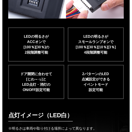
LEDの明るさが
LEDの明るさが
ACCオンで
スモールランプオンで
[100％][30％]の
[100％][30％][10％]
[3％]
2段階調整可能
4段階調整可能
ドア開閉に合わせて
2パターンのLED
[じわ～っ]と
点滅設定ができる
LED点灯・消灯の
イベントモード
ON/OFF設定可能
設定可能
点灯イメージ（LED白）
※明るさは車両や取り付ける場所によって異なります。