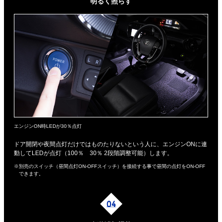
明るく照らす
エンジンON時LEDが30％点灯
ドア開閉や夜間点灯だけではものたりないという人に、エンジンONに連
動してLEDが点灯（100％ 30％ 2段階調整可能）します。
※別売のスイッチ（昼間点灯ON-OFFスイッチ）を接続する事で昼間の点灯をON-OFF
できます。