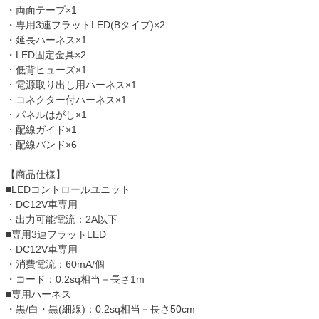
・両面テープ×1
・専用3連フラットLED(Bタイプ)×2
・延長ハーネス×1
・LED固定金具×2
・低背ヒューズ×1
・電源取り出し用ハーネス×1
・コネクター付ハーネス×1
・パネルはがし×1
・配線ガイド×1
・配線バンド×6
【商品仕様】
■LEDコントロールユニット
・DC12V車専用
・出力可能電流：2A以下
■専用3連フラットLED
・DC12V車専用
・消費電流：60mA/個
・コード：0.2sq相当－長さ1m
■専用ハーネス
・黒/白・黒(細線)：0.2sq相当－長さ50cm