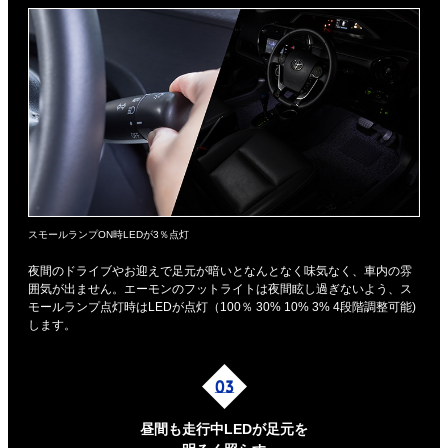
スモールランプON時LEDが3％点灯
夜間のドライブやお迎えで足元が暗いとなんとなく味気なく、車内の雰
囲気が出ません。エーモンのフットライトは夜間眩し過ぎないよう、ス
モールランプ点灯時はLEDが点灯（100％ 30% 10% 3% 4段階調整可能)
します。
昼間も走行中LEDが足元を