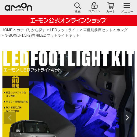
ログイン
検索
カート
メニュー
HOME
カテゴリから探す
LEDフットライト
車種別前席セット
ホンダ
N-BOX(JF1/JF2)専用LEDフットライトキット