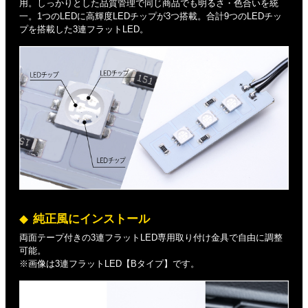
用。しっかりとした品質管理で同じ商品でも明るさ・色合いを統
一。1つのLEDに高輝度LEDチップが3つ搭載。合計9つのLEDチッ
プを搭載した3連フラットLED。
純正風にインストール
両面テープ付きの3連フラットLED専用取り付け金具で自由に調整
可能。
※画像は3連フラットLED【Bタイプ】です。