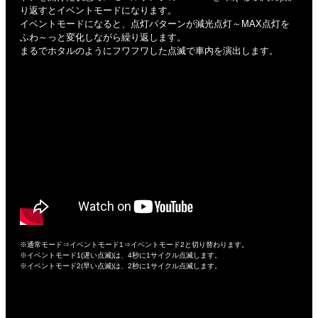
り返すとイベントモードになります。
イベントモードになると、点灯パターンが減光点灯～MAX点灯を
ふわ～っと変化しながら繰り返します。
まるでホタルのようにフワフワした点滅で車内を演出します。
※通常モード⇒イベントモード1⇒イベントモード2と切り替わります。
※イベントモード1(遅い点滅)は、4秒に1サイクル点滅します。
※イベントモード2(早い点滅)は、2秒に1サイクル点滅します。