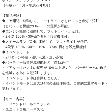
ホンダ ステップワゴン（RP）
（平成27年4月～平成29年8月）
【商品機能】
◆ドア開閉に連動して、フットライトがじわ～っと点灯・消灯。
（じわ～っと機能のON-OFFの選択が可能。）
◆エンジン始動に連動して、フットライトが点灯。
・2段階(100%・30%)の明るさ設定機能付。
◆スモールランプONに連動して、フットライトが点灯。
・4段階(100%・30%・10%・3%)の明るさ設定機能付。
◆イベントモード
・2パターン搭載（遅い点滅・速い点滅）
◆バッテリー負荷軽減機能付き（自動消灯）
・ドアを開けたままの状態が10分以上続くと、バッテリーへの負担
を軽減する為に自動消灯します。
・イベントモード中は作動しません。
・イベントモードは最大1時間の連続使用後、自動的に通常モードへ
変わります。
【キット内容】
・LEDコントロールユニット×1
・ユニット専用ハーネス×1