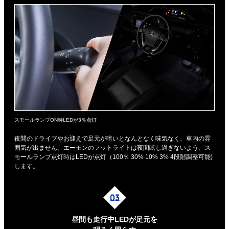
スモールランプON時LEDが3％点灯
夜間のドライブやお迎えで足元が暗いとなんとなく味気なく、車内の雰
囲気が出ません。エーモンのフットライトは夜間眩し過ぎないよう、ス
モールランプ点灯時はLEDが点灯（100％ 30% 10% 3% 4段階調整可能)
します。
昼間も走行中LEDが足元を