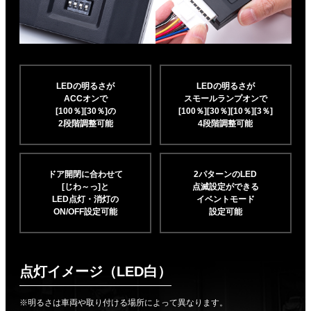
LEDの明るさが
LEDの明るさが
ACCオンで
スモールランプオンで
[100％][30％]の
[100％][30％][10％]
[3％]
2段階調整可能
4段階調整可能
ドア開閉に合わせて
2パターンのLED
[じわ～っ]と
点滅設定ができる
LED点灯・消灯の
イベントモード
ON/OFF設定可能
設定可能
点灯イメージ（LED白）
※明るさは車両や取り付ける場所によって異なります。