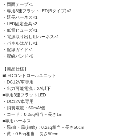
・両面テープ×1
・専用3連フラットLED(Bタイプ)×2
・延長ハーネス×1
・LED固定金具×2
・低背ヒューズ×1
・電源取り出し用ハーネス×1
・パネルはがし×1
・配線ガイド×1
・配線バンド×6
【商品仕様】
■LEDコントロールユニット
・DC12V車専用
・出力可能電流：2A以下
■専用3連フラットLED
・DC12V車専用
・消費電流：60mA/個
・コード：0.2sq相当－長さ1m
■専用ハーネス
・黒/白・黒(細線)：0.2sq相当－長さ50cm
・黄：0.5sq相当－長さ50cm