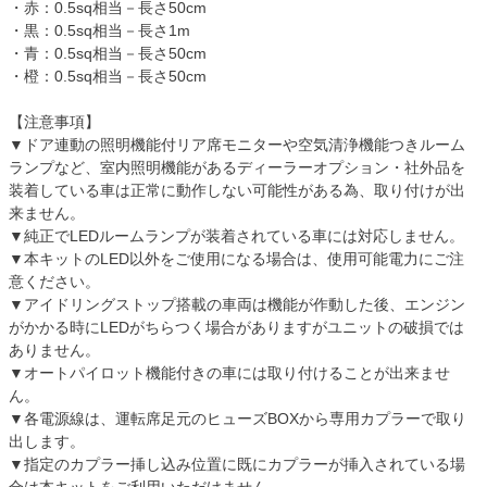
・赤：0.5sq相当－長さ50cm
・黒：0.5sq相当－長さ1m
・青：0.5sq相当－長さ50cm
・橙：0.5sq相当－長さ50cm
【注意事項】
▼ドア連動の照明機能付リア席モニターや空気清浄機能つきルーム
ランプなど、室内照明機能があるディーラーオプション・社外品を
装着している車は正常に動作しない可能性がある為、取り付けが出
来ません。
▼純正でLEDルームランプが装着されている車には対応しません。
▼本キットのLED以外をご使用になる場合は、使用可能電力にご注
意ください。
▼アイドリングストップ搭載の車両は機能が作動した後、エンジン
がかかる時にLEDがちらつく場合がありますがユニットの破損では
ありません。
▼オートパイロット機能付きの車には取り付けることが出来ませ
ん。
▼各電源線は、運転席足元のヒューズBOXから専用カプラーで取り
出します。
▼指定のカプラー挿し込み位置に既にカプラーが挿入されている場