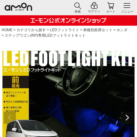
ログイン
検索
カート
メニュー
HOME
カテゴリから探す
LEDフットライト
車種別前席セット
ホンダ
ステップワゴン(RP)専用LEDフットライトキット