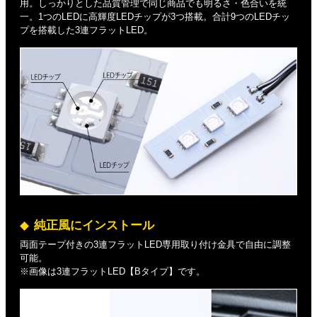
用。しっかりとした品質管理で同じ商品でも明るさ・色合いを統
一。1つのLEDに高輝度LEDチップが3つ搭載。合計9つのLEDチッ
プを搭載した3連フラットLED。
純正風にインストール
両面テープ付きの3連フラットLED専用取り付け金具で自由に調整
可能。
※画像は3連フラットLED【Bタイプ】です。