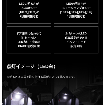
LEDの明るさが
LEDの明るさが
ACCオンで
スモールランプオンで
[100％][30％]の
[100％][30％][10％]
[3％]
2段階調整可能
4段階調整可能
ドア開閉に合わせて
2パターンのLED
[じわ～っ]と
点滅設定ができる
LED点灯・消灯の
イベントモード
ON/OFF設定可能
設定可能
点灯イメージ（LED白）
※明るさは車両や取り付ける場所によって異なります。