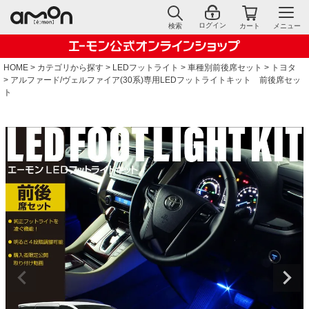
ログイン
検索
カート
メニュー
HOME
カテゴリから探す
LEDフットライト
車種別前後席セット
トヨタ
アルファード/ヴェルファイア(30系)専用LEDフットライトキット 前後席セッ
ト