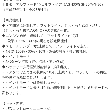
トヨタ アルファード/ヴェルファイア（AGH30/GGH30/AYH30）
（平成27年1月～令和3年4月）
【商品機能】
◆ドア開閉に連動して、フットライトがじわ～っと点灯・消灯。
（じわ～っと機能のON-OFFの選択が可能。）
◆エンジン始動に連動して、フットライトが点灯。
・2段階(100%・30%)の明るさ設定機能付。
◆スモールランプONに連動して、フットライトが点灯。
・4段階(100%・30%・10%・3%)の明るさ設定機能付。
◆イベントモード
・2パターン搭載（遅い点滅・速い点滅）
◆バッテリー負荷軽減機能付き（自動消灯）
・ドアを開けたままの状態が10分以上続くと、バッテリーへの負担
を軽減する為に自動消灯します。
・イベントモード中は作動しません。
・イベントモードは最大1時間の連続使用後、自動的に通常モードへ
変わります。
【キット内容】
・LEDコントロールユニット×1