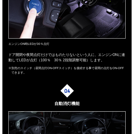
エンジンON時LEDが30％点灯
ドア開閉や夜間点灯だけではものたりないという人に、エンジンONに連
動してLEDが点灯（100％ 30％ 2段階調整可能）します。
※別売のスイッチ（昼間点灯ON-OFFスイッチ）を接続する事で昼間の点灯をON-OFF
できます。
自動消灯機能