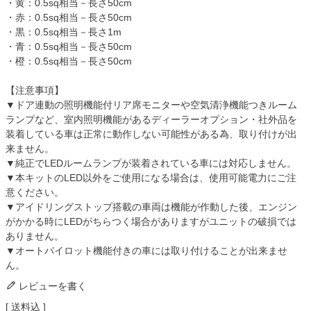
・黄：0.5sq相当－長さ50cm
・赤：0.5sq相当－長さ50cm
・黒：0.5sq相当－長さ1m
・青：0.5sq相当－長さ50cm
・橙：0.5sq相当－長さ50cm
【注意事項】
▼ドア連動の照明機能付リア席モニターや空気清浄機能つきルーム
ランプなど、室内照明機能があるディーラーオプション・社外品を
装着している車は正常に動作しない可能性がある為、取り付けが出
来ません。
▼純正でLEDルームランプが装着されている車には対応しません。
▼本キットのLED以外をご使用になる場合は、使用可能電力にご注
意ください。
▼アイドリングストップ搭載の車両は機能が作動した後、エンジン
がかかる時にLEDがちらつく場合がありますがユニットの破損では
ありません。
▼オートパイロット機能付きの車には取り付けることが出来ませ
ん。
レビューを書く
送料込