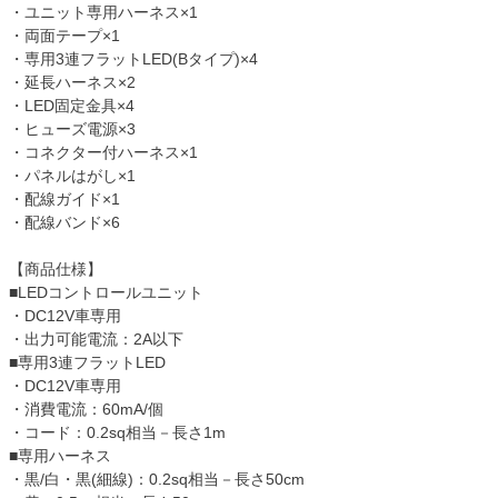
・ユニット専用ハーネス×1
・両面テープ×1
・専用3連フラットLED(Bタイプ)×4
・延長ハーネス×2
・LED固定金具×4
・ヒューズ電源×3
・コネクター付ハーネス×1
・パネルはがし×1
・配線ガイド×1
・配線バンド×6
【商品仕様】
■LEDコントロールユニット
・DC12V車専用
・出力可能電流：2A以下
■専用3連フラットLED
・DC12V車専用
・消費電流：60mA/個
・コード：0.2sq相当－長さ1m
■専用ハーネス
・黒/白・黒(細線)：0.2sq相当－長さ50cm