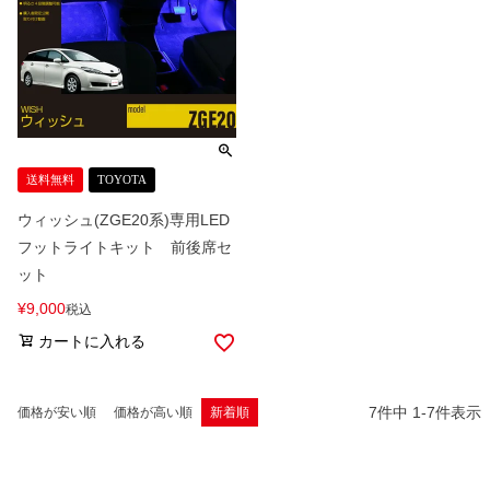
送料無料
TOYOTA
ウィッシュ(ZGE20系)専用LED
フットライトキット 前後席セ
ット
¥
9,000
税込
カートに入れる
7
件中
1
-
7
件表示
価格が安い順
価格が高い順
新着順