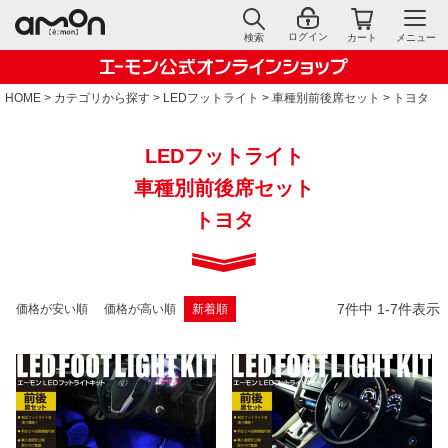
ログイン
検索
カート
メニュー
HOME
カテゴリから探す
LEDフットライト
車種別前後席セット
トヨタ
LEDフットライト
車種別前後席セット
トヨタ
7
件中
1
-
7
件表示
価格が安い順
価格が高い順
新着順