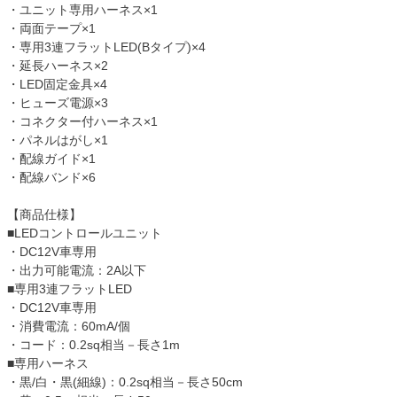
・ユニット専用ハーネス×1
・両面テープ×1
・専用3連フラットLED(Bタイプ)×4
・延長ハーネス×2
・LED固定金具×4
・ヒューズ電源×3
・コネクター付ハーネス×1
・パネルはがし×1
・配線ガイド×1
・配線バンド×6
【商品仕様】
■LEDコントロールユニット
・DC12V車専用
・出力可能電流：2A以下
■専用3連フラットLED
・DC12V車専用
・消費電流：60mA/個
・コード：0.2sq相当－長さ1m
■専用ハーネス
・黒/白・黒(細線)：0.2sq相当－長さ50cm