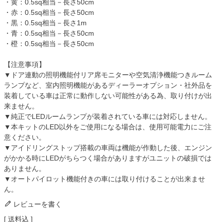
・黄：0.5sq相当－長さ50cm
・赤：0.5sq相当－長さ50cm
・黒：0.5sq相当－長さ1m
・青：0.5sq相当－長さ50cm
・橙：0.5sq相当－長さ50cm
【注意事項】
▼ドア連動の照明機能付リア席モニターや空気清浄機能つきルーム
ランプなど、室内照明機能があるディーラーオプション・社外品を
装着している車は正常に動作しない可能性がある為、取り付けが出
来ません。
▼純正でLEDルームランプが装着されている車には対応しません。
▼本キットのLED以外をご使用になる場合は、使用可能電力にご注
意ください。
▼アイドリングストップ搭載の車両は機能が作動した後、エンジン
がかかる時にLEDがちらつく場合がありますがユニットの破損では
ありません。
▼オートパイロット機能付きの車には取り付けることが出来ませ
ん。
レビューを書く
送料込