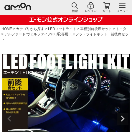
ログイン
検索
カート
メニュー
HOME
カテゴリから探す
LEDフットライト
車種別前後席セット
トヨタ
アルファード/ヴェルファイア(30系)専用LEDフットライトキット 前後席セッ
ト