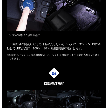
エンジンON時LEDが30％点灯
ドア開閉や夜間点灯だけではものたりないという人に、エンジンONに連
動してLEDが点灯（100％ 30％ 2段階調整可能）します。
※別売のスイッチ（昼間点灯ON-OFFスイッチ）を接続する事で昼間の点灯をON-OFF
できます。
自動消灯機能