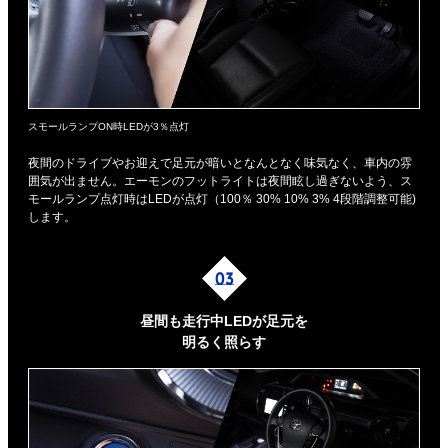
スモールランプON時LEDが3％点灯
夜間のドライブやお迎えで足元が暗いとなんとなく味気なく、車内の雰
囲気が出ません。エーモンのフットライトは夜間眩し過ぎないよう、ス
モールランプ点灯時はLEDが点灯（100％ 30% 10% 3% 4段階調整可能)
します。
昼間も走行中LEDが足元を
明るく照らす