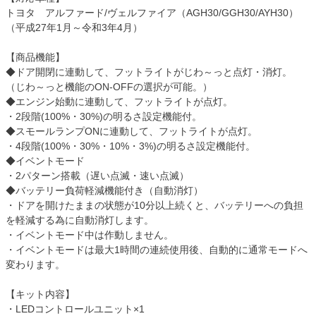
トヨタ アルファード/ヴェルファイア（AGH30/GGH30/AYH30）
（平成27年1月～令和3年4月）
【商品機能】
◆ドア開閉に連動して、フットライトがじわ～っと点灯・消灯。
（じわ～っと機能のON-OFFの選択が可能。）
◆エンジン始動に連動して、フットライトが点灯。
・2段階(100%・30%)の明るさ設定機能付。
◆スモールランプONに連動して、フットライトが点灯。
・4段階(100%・30%・10%・3%)の明るさ設定機能付。
◆イベントモード
・2パターン搭載（遅い点滅・速い点滅）
◆バッテリー負荷軽減機能付き（自動消灯）
・ドアを開けたままの状態が10分以上続くと、バッテリーへの負担
を軽減する為に自動消灯します。
・イベントモード中は作動しません。
・イベントモードは最大1時間の連続使用後、自動的に通常モードへ
変わります。
【キット内容】
・LEDコントロールユニット×1