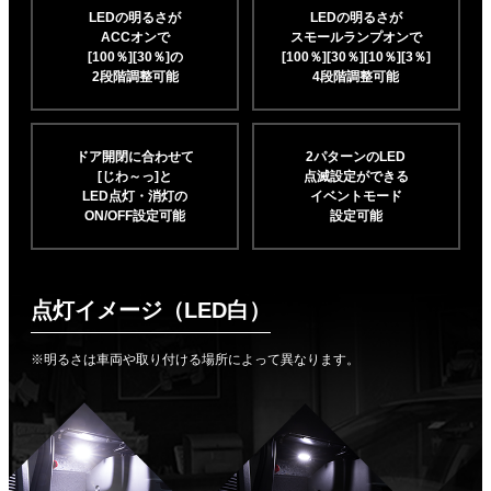
LEDの明るさが
LEDの明るさが
ACCオンで
スモールランプオンで
[100％][30％]の
[100％][30％][10％]
[3％]
2段階調整可能
4段階調整可能
ドア開閉に合わせて
2パターンのLED
[じわ～っ]と
点滅設定ができる
LED点灯・消灯の
イベントモード
ON/OFF設定可能
設定可能
点灯イメージ（LED白）
※明るさは車両や取り付ける場所によって異なります。