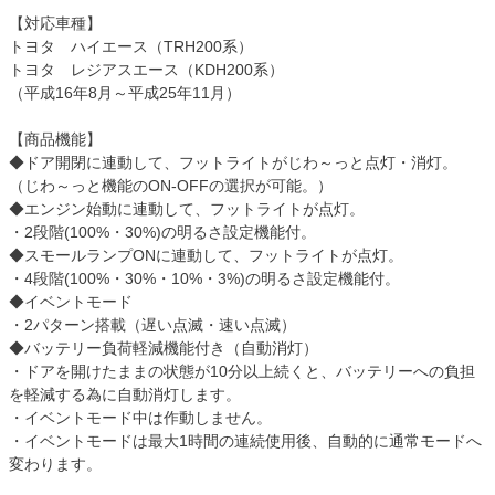
【対応車種】
トヨタ ハイエース（TRH200系）
トヨタ レジアスエース（KDH200系）
（平成16年8月～平成25年11月）
【商品機能】
◆ドア開閉に連動して、フットライトがじわ～っと点灯・消灯。
（じわ～っと機能のON-OFFの選択が可能。）
◆エンジン始動に連動して、フットライトが点灯。
・2段階(100%・30%)の明るさ設定機能付。
◆スモールランプONに連動して、フットライトが点灯。
・4段階(100%・30%・10%・3%)の明るさ設定機能付。
◆イベントモード
・2パターン搭載（遅い点滅・速い点滅）
◆バッテリー負荷軽減機能付き（自動消灯）
・ドアを開けたままの状態が10分以上続くと、バッテリーへの負担
を軽減する為に自動消灯します。
・イベントモード中は作動しません。
・イベントモードは最大1時間の連続使用後、自動的に通常モードへ
変わります。