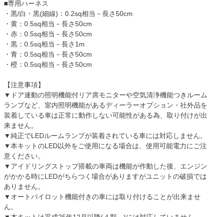
■専用ハーネス
・黒/白・黒(細線)：0.2sq相当－長さ50cm
・黄：0.5sq相当－長さ50cm
・赤：0.5sq相当－長さ50cm
・黒：0.5sq相当－長さ1m
・青：0.5sq相当－長さ50cm
・橙：0.5sq相当－長さ50cm
【注意事項】
▼ドア連動の照明機能付リア席モニターや空気清浄機能つきルーム
ランプなど、室内照明機能があるディーラーオプション・社外品を
装着している車は正常に動作しない可能性がある為、取り付けが出
来ません。
▼純正でLEDルームランプが装着されている車には対応しません。
▼本キットのLED以外をご使用になる場合は、使用可能電力にご注
意ください。
▼アイドリングストップ搭載の車両は機能が作動した後、エンジン
がかかる時にLEDがちらつく場合がありますがユニットの破損では
ありません。
▼オートパイロット機能付きの車には取り付けることが出来ませ
ん。