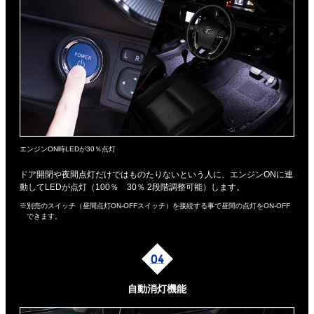
エンジンON時LEDが30％点灯
ドア開閉や夜間点灯だけではものたりないという人に、エンジンONに連
動してLEDが点灯（100％ 30％ 2段階調整可能）します。
※別売のスイッチ（昼間点灯ON-OFFスイッチ）を接続する事で昼間の点灯をON-OFF
できます。
自動消灯機能