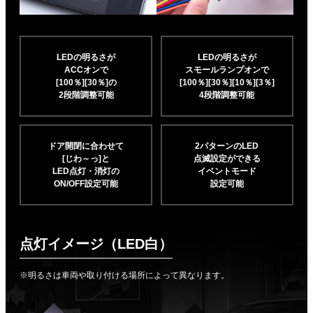
LEDの明るさが
LEDの明るさが
ACCオンで
スモールランプオンで
[100％][30％]の
[100％][30％][10％]
[3％]
2段階調整可能
4段階調整可能
ドア開閉に合わせて
2パターンのLED
[じわ～っ]と
点滅設定ができる
LED点灯・消灯の
イベントモード
ON/OFF設定可能
設定可能
点灯イメージ（LED白）
※明るさは車両や取り付ける場所によって異なります。