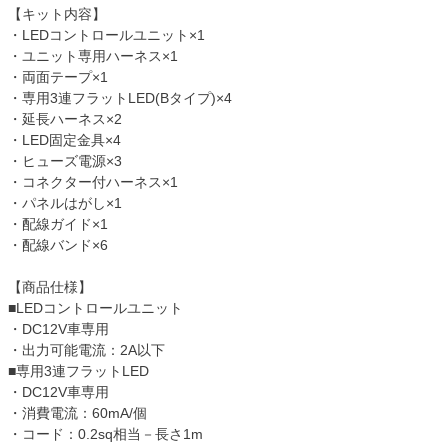
【キット内容】
・LEDコントロールユニット×1
・ユニット専用ハーネス×1
・両面テープ×1
・専用3連フラットLED(Bタイプ)×4
・延長ハーネス×2
・LED固定金具×4
・ヒューズ電源×3
・コネクター付ハーネス×1
・パネルはがし×1
・配線ガイド×1
・配線バンド×6
【商品仕様】
■LEDコントロールユニット
・DC12V車専用
・出力可能電流：2A以下
■専用3連フラットLED
・DC12V車専用
・消費電流：60mA/個
・コード：0.2sq相当－長さ1m