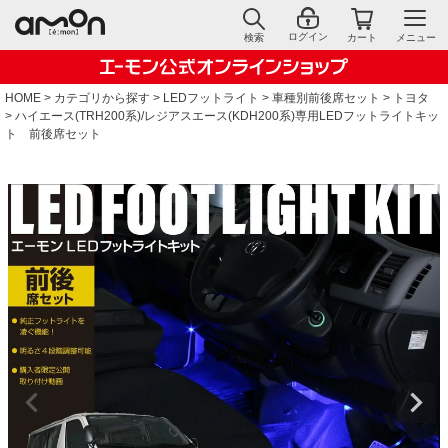
ログイン
検索
カート
メニュー
HOME
カテゴリから探す
LEDフットライト
車種別前後席セット
トヨタ
ハイエース(TRH200系)/レジアスエース(KDH200系)専用LEDフットライトキッ
ト 前後席セット