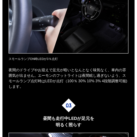
スモールランプON時LEDが3％点灯
夜間のドライブやお迎えで足元が暗いとなんとなく味気なく、車内の雰
囲気が出ません。エーモンのフットライトは夜間眩し過ぎないよう、ス
モールランプ点灯時はLEDが点灯（100％ 30% 10% 3% 4段階調整可能)
します。
昼間も走行中LEDが足元を
明るく照らす