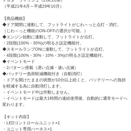
トヨタ ウィッシュ（ZGE20系）
（平成21年4月～平成29年10月）
【商品機能】
◆ドア開閉に連動して、フットライトがじわ～っと点灯・消灯。
（じわ～っと機能のON-OFFの選択が可能。）
◆エンジン始動に連動して、フットライトが点灯。
・2段階(100%・30%)の明るさ設定機能付。
◆スモールランプONに連動して、フットライトが点灯。
・4段階(100%・30%・10%・3%)の明るさ設定機能付。
◆イベントモード
・2パターン搭載（遅い点滅・速い点滅）
◆バッテリー負荷軽減機能付き（自動消灯）
・ドアを開けたままの状態が10分以上続くと、バッテリーへの負担
を軽減する為に自動消灯します。
・イベントモード中は作動しません。
・イベントモードは最大1時間の連続使用後、自動的に通常モードへ
変わります。
【キット内容】
・LEDコントロールユニット×1
・ユニット専用ハーネス×1