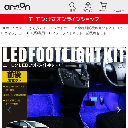
ログイン
検索
カート
メニュー
HOME
カテゴリから探す
LEDフットライト
車種別前後席セット
トヨタ
ウィッシュ(ZGE20系)専用LEDフットライトキット 前後席セット