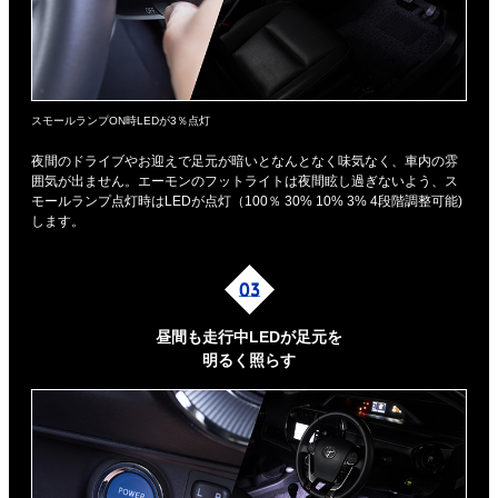
スモールランプON時LEDが3％点灯
夜間のドライブやお迎えで足元が暗いとなんとなく味気なく、車内の雰
囲気が出ません。エーモンのフットライトは夜間眩し過ぎないよう、ス
モールランプ点灯時はLEDが点灯（100％ 30% 10% 3% 4段階調整可能)
します。
昼間も走行中LEDが足元を
明るく照らす