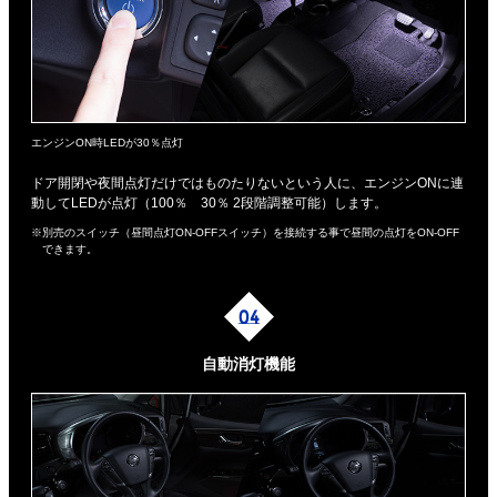
エンジンON時LEDが30％点灯
ドア開閉や夜間点灯だけではものたりないという人に、エンジンONに連
動してLEDが点灯（100％ 30％ 2段階調整可能）します。
※別売のスイッチ（昼間点灯ON-OFFスイッチ）を接続する事で昼間の点灯をON-OFF
できます。
自動消灯機能