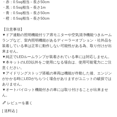
・赤：0.5sq相当－長さ50cm
・黒：0.5sq相当－長さ1m
・青：0.5sq相当－長さ50cm
・橙：0.5sq相当－長さ50cm
【注意事項】
▼ドア連動の照明機能付リア席モニターや空気清浄機能つきルーム
ランプなど、室内照明機能があるディーラーオプション・社外品を
装着している車は正常に動作しない可能性がある為、取り付けが出
来ません。
▼純正でLEDルームランプが装着されている車には対応しません。
▼本キットのLED以外をご使用になる場合は、使用可能電力にご注
意ください。
▼アイドリングストップ搭載の車両は機能が作動した後、エンジン
がかかる時にLEDがちらつく場合がありますがユニットの破損では
ありません。
▼オートパイロット機能付きの車には取り付けることが出来ませ
ん。
レビューを書く
送料込