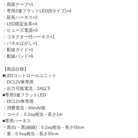
・両面テープ×1
・専用3連フラットLED(Bタイプ)×4
・延長ハーネス×2
・LED固定金具×4
・ヒューズ電源×3
・コネクター付ハーネス×1
・パネルはがし×1
・配線ガイド×1
・配線バンド×6
【商品仕様】
■LEDコントロールユニット
・DC12V車専用
・出力可能電流：2A以下
■専用3連フラットLED
・DC12V車専用
・消費電流：60mA/個
・コード：0.2sq相当－長さ1m
■専用ハーネス
・黒/白・黒(細線)：0.2sq相当－長さ50cm
・黄：0.5sq相当－長さ50cm