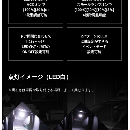
ACCオンで
スモールランプオンで
[100％][30％]の
[100％][30％][10％]
[3％]
2段階調整可能
4段階調整可能
ドア開閉に合わせて
2パターンのLED
[じわ～っ]と
点滅設定ができる
LED点灯・消灯の
イベントモード
ON/OFF設定可能
設定可能
点灯イメージ（LED白）
※明るさは車両や取り付ける場所によって異なります。