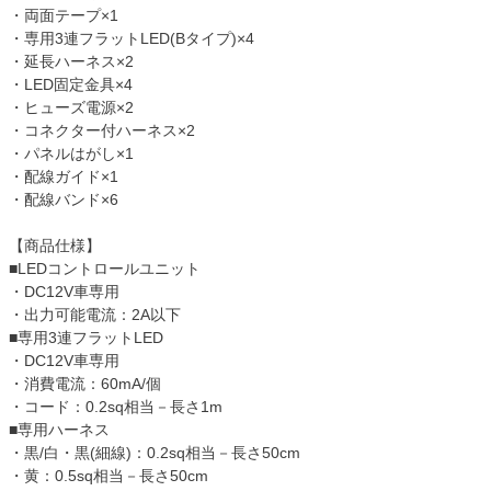
・両面テープ×1
・専用3連フラットLED(Bタイプ)×4
・延長ハーネス×2
・LED固定金具×4
・ヒューズ電源×2
・コネクター付ハーネス×2
・パネルはがし×1
・配線ガイド×1
・配線バンド×6
【商品仕様】
■LEDコントロールユニット
・DC12V車専用
・出力可能電流：2A以下
■専用3連フラットLED
・DC12V車専用
・消費電流：60mA/個
・コード：0.2sq相当－長さ1m
■専用ハーネス
・黒/白・黒(細線)：0.2sq相当－長さ50cm
・黄：0.5sq相当－長さ50cm