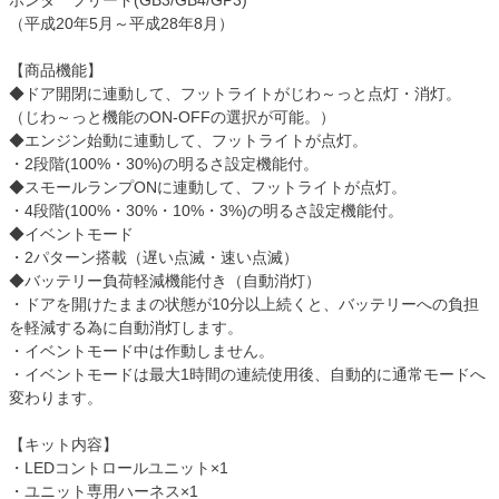
ホンダ フリード(GB3/GB4/GP3)
（平成20年5月～平成28年8月）
【商品機能】
◆ドア開閉に連動して、フットライトがじわ～っと点灯・消灯。
（じわ～っと機能のON-OFFの選択が可能。）
◆エンジン始動に連動して、フットライトが点灯。
・2段階(100%・30%)の明るさ設定機能付。
◆スモールランプONに連動して、フットライトが点灯。
・4段階(100%・30%・10%・3%)の明るさ設定機能付。
◆イベントモード
・2パターン搭載（遅い点滅・速い点滅）
◆バッテリー負荷軽減機能付き（自動消灯）
・ドアを開けたままの状態が10分以上続くと、バッテリーへの負担
を軽減する為に自動消灯します。
・イベントモード中は作動しません。
・イベントモードは最大1時間の連続使用後、自動的に通常モードへ
変わります。
【キット内容】
・LEDコントロールユニット×1
・ユニット専用ハーネス×1