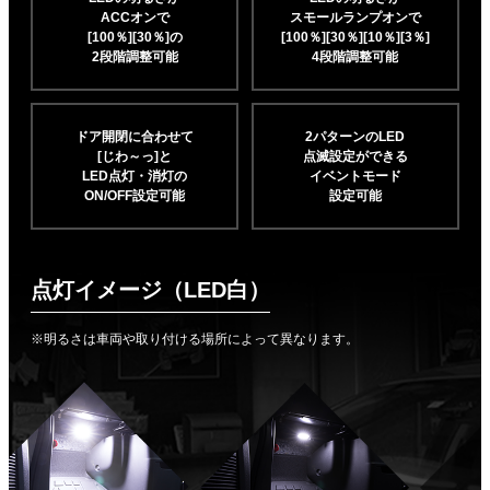
ACCオンで
スモールランプオンで
[100％][30％]の
[100％][30％][10％]
[3％]
2段階調整可能
4段階調整可能
ドア開閉に合わせて
2パターンのLED
[じわ～っ]と
点滅設定ができる
LED点灯・消灯の
イベントモード
ON/OFF設定可能
設定可能
点灯イメージ（LED白）
※明るさは車両や取り付ける場所によって異なります。