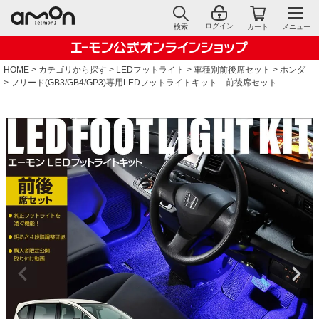
ログイン
検索
カート
メニュー
HOME
カテゴリから探す
LEDフットライト
車種別前後席セット
ホンダ
フリード(GB3/GB4/GP3)専用LEDフットライトキット 前後席セット