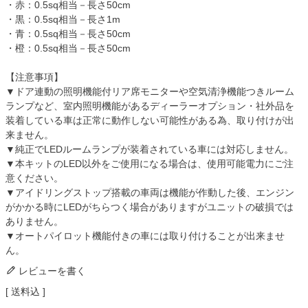
・赤：0.5sq相当－長さ50cm
・黒：0.5sq相当－長さ1m
・青：0.5sq相当－長さ50cm
・橙：0.5sq相当－長さ50cm
【注意事項】
▼ドア連動の照明機能付リア席モニターや空気清浄機能つきルーム
ランプなど、室内照明機能があるディーラーオプション・社外品を
装着している車は正常に動作しない可能性がある為、取り付けが出
来ません。
▼純正でLEDルームランプが装着されている車には対応しません。
▼本キットのLED以外をご使用になる場合は、使用可能電力にご注
意ください。
▼アイドリングストップ搭載の車両は機能が作動した後、エンジン
がかかる時にLEDがちらつく場合がありますがユニットの破損では
ありません。
▼オートパイロット機能付きの車には取り付けることが出来ませ
ん。
レビューを書く
送料込