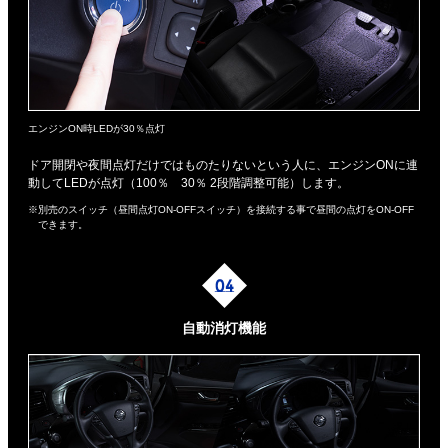
エンジンON時LEDが30％点灯
ドア開閉や夜間点灯だけではものたりないという人に、エンジンONに連
動してLEDが点灯（100％ 30％ 2段階調整可能）します。
※別売のスイッチ（昼間点灯ON-OFFスイッチ）を接続する事で昼間の点灯をON-OFF
できます。
自動消灯機能