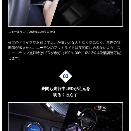
スモールランプON時LEDが3％点灯
夜間のドライブやお迎えで足元が暗いとなんとなく味気なく、車内の雰
囲気が出ません。エーモンのフットライトは夜間眩し過ぎないよう、ス
モールランプ点灯時はLEDが点灯（100％ 30% 10% 3% 4段階調整可能)
します。
昼間も走行中LEDが足元を
明るく照らす