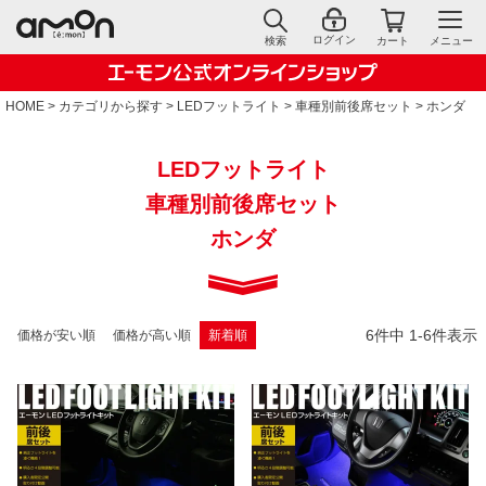
ログイン
検索
カート
メニュー
HOME
カテゴリから探す
LEDフットライト
車種別前後席セット
ホンダ
LEDフットライト
車種別前後席セット
ホンダ
6
件中
1
-
6
件表示
価格が安い順
価格が高い順
新着順