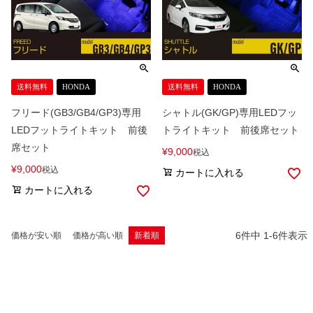
送料無料
HONDA
送料無料
HONDA
フリード(GB3/GB4/GP3)専用
シャトル(GK/GP)専用LEDフッ
LEDフットライトキット 前後
トライトキット 前後席セット
席セット
¥
9,000
税込
¥
9,000
税込
カートに入れる
カートに入れる
6
件中
1
-
6
件表示
価格が安い順
価格が高い順
新着順