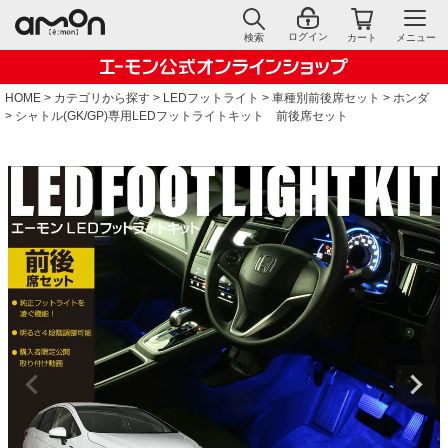
ログイン
検索
カート
メニュー
HOME
カテゴリから探す
LEDフットライト
車種別前後席セット
ホンダ
シャトル(GK/GP)専用LEDフットライトキット 前後席セット