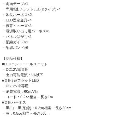
・両面テープ×1
・専用3連フラットLED(Bタイプ)×4
・延長ハーネス×2
・LED固定金具×4
・低背ヒューズ×1
・電源取り出し用ハーネス×1
・パネルはがし×1
・配線ガイド×1
・配線バンド×6
【商品仕様】
■LEDコントロールユニット
・DC12V車専用
・出力可能電流：2A以下
■専用3連フラットLED
・DC12V車専用
・消費電流：60mA/個
・コード：0.2sq相当－長さ1m
■専用ハーネス
・黒/白・黒(細線)：0.2sq相当－長さ50cm
・黄：0.5sq相当－長さ50cm