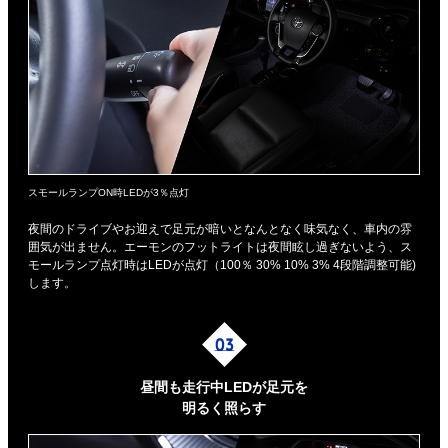
スモールランプON時LEDが3％点灯
夜間のドライブやお迎えで足元が暗いとなんとなく味気なく、車内の雰
囲気が出ません。エーモンのフットライトは夜間眩し過ぎないよう、ス
モールランプ点灯時はLEDが点灯（100％ 30% 10% 3% 4段階調整可能)
します。
昼間も走行中LEDが足元を
明るく照らす