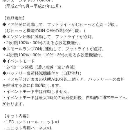
ホンダ シャトル（GK/GP）
（平成27年5月～平成27年11月）
【商品機能】
◆ドア開閉に連動して、フットライトがじわ～っと点灯・消灯。
（じわ～っと機能のON-OFFの選択が可能。）
◆エンジン始動に連動して、フットライトが点灯。
・2段階(100%・30%)の明るさ設定機能付。
◆スモールランプONに連動して、フットライトが点灯。
・4段階(100%・30%・10%・3%)の明るさ設定機能付。
◆イベントモード
・2パターン搭載（遅い点滅・速い点滅）
◆バッテリー負荷軽減機能付き（自動消灯）
・ドアを開けたままの状態が10分以上続くと、バッテリーへの負担
を軽減する為に自動消灯します。
・イベントモード中は作動しません。
・イベントモードは最大1時間の連続使用後、自動的に通常モードへ
変わります。
【キット内容】
・LEDコントロールユニット×1
・ユニット専用ハーネス×1