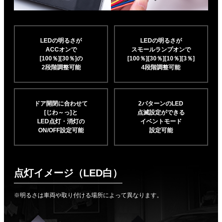
LEDの明るさが
LEDの明るさが
ACCオンで
スモールランプオンで
[100％][30％]の
[100％][30％][10％]
[3％]
2段階調整可能
4段階調整可能
ドア開閉に合わせて
2パターンのLED
[じわ～っ]と
点滅設定ができる
LED点灯・消灯の
イベントモード
ON/OFF設定可能
設定可能
点灯イメージ（LED白）
※明るさは車両や取り付ける場所によって異なります。