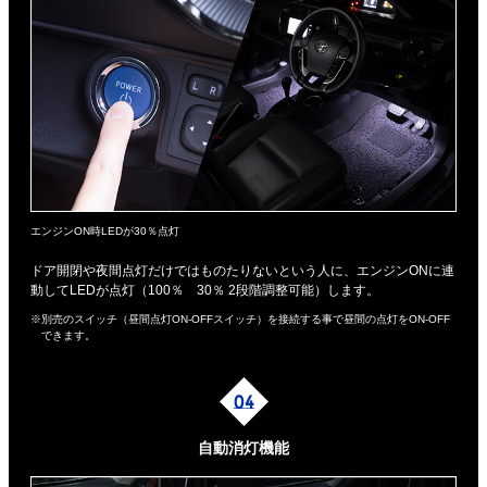
エンジンON時LEDが30％点灯
ドア開閉や夜間点灯だけではものたりないという人に、エンジンONに連
動してLEDが点灯（100％ 30％ 2段階調整可能）します。
※別売のスイッチ（昼間点灯ON-OFFスイッチ）を接続する事で昼間の点灯をON-OFF
できます。
自動消灯機能