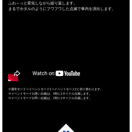
ふわ～っと変化しながら繰り返します。
まるでホタルのようにフワフワした点滅で車内を演出します。
※通常モード⇒イベントモード1⇒イベントモード2と切り替わります。
※イベントモード1(遅い点滅)は、4秒に1サイクル点滅します。
※イベントモード2(早い点滅)は、2秒に1サイクル点滅します。