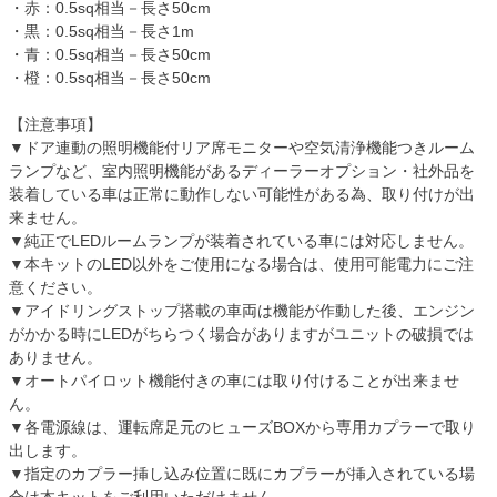
・赤：0.5sq相当－長さ50cm
・黒：0.5sq相当－長さ1m
・青：0.5sq相当－長さ50cm
・橙：0.5sq相当－長さ50cm
【注意事項】
▼ドア連動の照明機能付リア席モニターや空気清浄機能つきルーム
ランプなど、室内照明機能があるディーラーオプション・社外品を
装着している車は正常に動作しない可能性がある為、取り付けが出
来ません。
▼純正でLEDルームランプが装着されている車には対応しません。
▼本キットのLED以外をご使用になる場合は、使用可能電力にご注
意ください。
▼アイドリングストップ搭載の車両は機能が作動した後、エンジン
がかかる時にLEDがちらつく場合がありますがユニットの破損では
ありません。
▼オートパイロット機能付きの車には取り付けることが出来ませ
ん。
▼各電源線は、運転席足元のヒューズBOXから専用カプラーで取り
出します。
▼指定のカプラー挿し込み位置に既にカプラーが挿入されている場