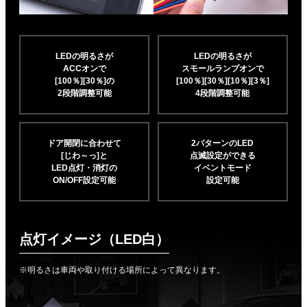
LEDの明るさが
LEDの明るさが
ACCオンで
スモールランプオンで
[100％][30％]の
[100％][30％][10％]
[3％]
2段階調整可能
4段階調整可能
ドア開閉に合わせて
2パターンのLED
[じわ～っ]と
点滅設定ができる
LED点灯・消灯の
イベントモード
ON/OFF設定可能
設定可能
点灯イメージ（LED白）
※明るさは車両や取り付ける場所によって異なります。