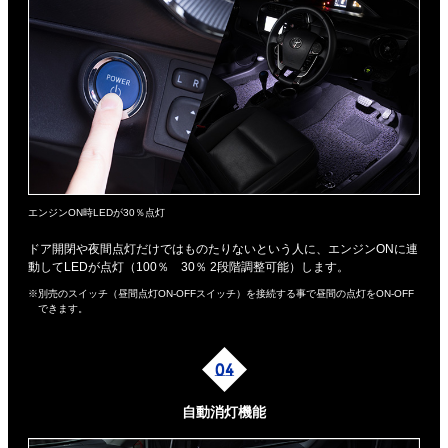
エンジンON時LEDが30％点灯
ドア開閉や夜間点灯だけではものたりないという人に、エンジンONに連
動してLEDが点灯（100％ 30％ 2段階調整可能）します。
※別売のスイッチ（昼間点灯ON-OFFスイッチ）を接続する事で昼間の点灯をON-OFF
できます。
自動消灯機能