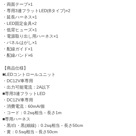
・両面テープ×1
・専用3連フラットLED(Bタイプ)×2
・延長ハーネス×1
・LED固定金具×2
・低背ヒューズ×1
・電源取り出し用ハーネス×1
・パネルはがし×1
・配線ガイド×1
・配線バンド×6
【商品仕様】
■LEDコントロールユニット
・DC12V車専用
・出力可能電流：2A以下
■専用3連フラットLED
・DC12V車専用
・消費電流：60mA/個
・コード：0.2sq相当－長さ1m
■専用ハーネス
・黒/白・黒(細線)：0.2sq相当－長さ50cm
・黄：0.5sq相当－長さ50cm