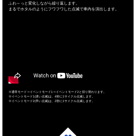
ふわ～っと変化しながら繰り返します。
まるでホタルのようにフワフワした点滅で車内を演出します。
※通常モード⇒イベントモード1⇒イベントモード2と切り替わります。
※イベントモード1(遅い点滅)は、4秒に1サイクル点滅します。
※イベントモード2(早い点滅)は、2秒に1サイクル点滅します。