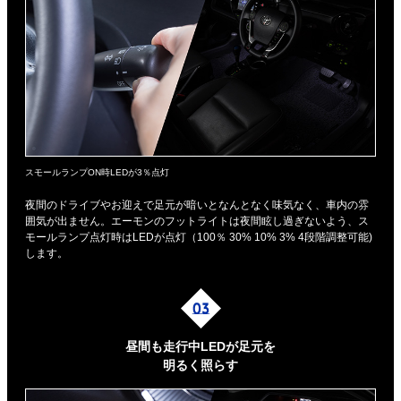
スモールランプON時LEDが3％点灯
夜間のドライブやお迎えで足元が暗いとなんとなく味気なく、車内の雰
囲気が出ません。エーモンのフットライトは夜間眩し過ぎないよう、ス
モールランプ点灯時はLEDが点灯（100％ 30% 10% 3% 4段階調整可能)
します。
昼間も走行中LEDが足元を
明るく照らす