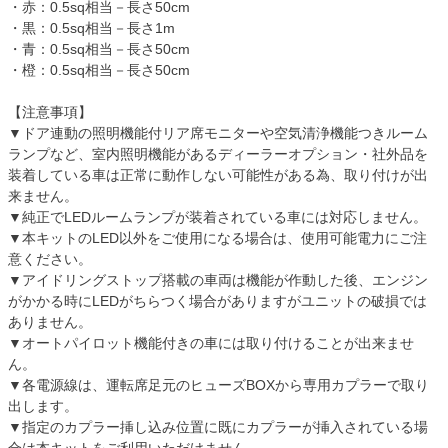
・赤：0.5sq相当－長さ50cm
・黒：0.5sq相当－長さ1m
・青：0.5sq相当－長さ50cm
・橙：0.5sq相当－長さ50cm
【注意事項】
▼ドア連動の照明機能付リア席モニターや空気清浄機能つきルーム
ランプなど、室内照明機能があるディーラーオプション・社外品を
装着している車は正常に動作しない可能性がある為、取り付けが出
来ません。
▼純正でLEDルームランプが装着されている車には対応しません。
▼本キットのLED以外をご使用になる場合は、使用可能電力にご注
意ください。
▼アイドリングストップ搭載の車両は機能が作動した後、エンジン
がかかる時にLEDがちらつく場合がありますがユニットの破損では
ありません。
▼オートパイロット機能付きの車には取り付けることが出来ませ
ん。
▼各電源線は、運転席足元のヒューズBOXから専用カプラーで取り
出します。
▼指定のカプラー挿し込み位置に既にカプラーが挿入されている場