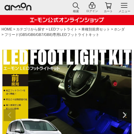
ログイン
検索
カート
メニュー
HOME
カテゴリから探す
LEDフットライト
車種別前席セット
ホンダ
フリード(GB5/GB6/GB7/GB8)専用LEDフットライトキット