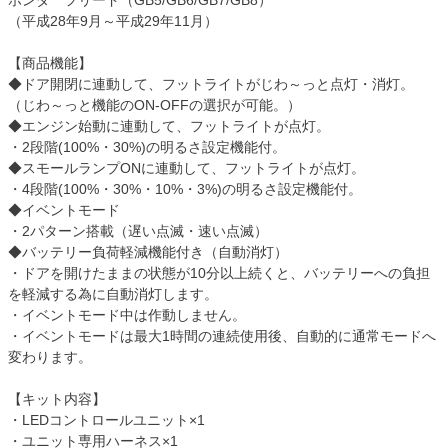
ホンダ フリード（GB5/GB6/GB7/GB8）
（平成28年9月～平成29年11月）
【商品機能】
◆ドア開閉に連動して、フットライトがじわ～っと点灯・消灯。
（じわ～っと機能のON-OFFの選択が可能。）
◆エンジン始動に連動して、フットライトが点灯。
・2段階(100%・30%)の明るさ設定機能付。
◆スモールランプONに連動して、フットライトが点灯。
・4段階(100%・30%・10%・3%)の明るさ設定機能付。
◆イベントモード
・2パターン搭載（遅い点滅・速い点滅）
◆バッテリー負荷軽減機能付き（自動消灯）
・ドアを開けたままの状態が10分以上続くと、バッテリーへの負担
を軽減する為に自動消灯します。
・イベントモード中は作動しません。
・イベントモードは最大1時間の連続使用後、自動的に通常モードへ
変わります。
【キット内容】
・LEDコントロールユニット×1
・ユニット専用ハーネス×1