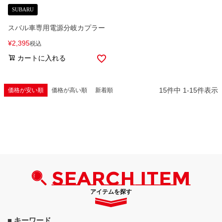
SUBARU
スバル車専用電源分岐カプラー
¥
2,395
税込
カートに入れる
15
件中
1
-
15
件表示
価格が安い順
価格が高い順
新着順
SEARCH ITEM
アイテムを探す
■ キーワード