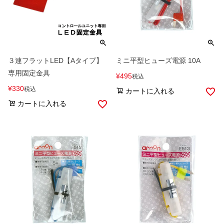
３連フラットLED【Aタイプ】
ミニ平型ヒューズ電源 10A
専用固定金具
¥
495
税込
¥
330
税込
カートに入れる
カートに入れる