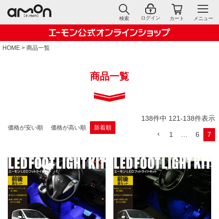
ログイン
検索
カート
メニュー
HOME
商品一覧
商品一覧
138
件中
121
-
138
件表示
価格が安い順
価格が高い順
新着順
1
…
6
7